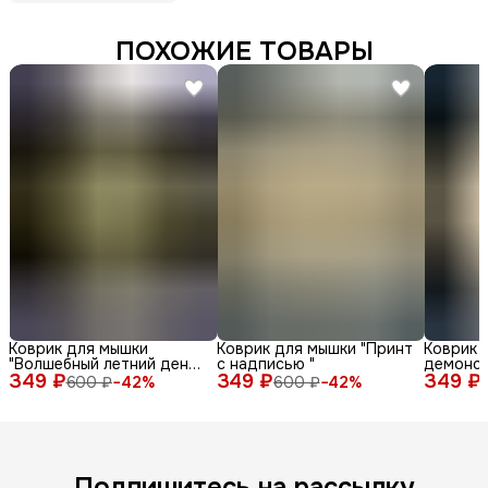
ПОХОЖИЕ ТОВАРЫ
Коврик для мышки
Коврик для мышки "Принт
Коврик 
"Волшебный летний день
с надписью "
демонс
349 ₽
с енотом среди ромашек
349 ₽
349 ₽
различн
600 ₽
−
42
%
600 ₽
−
42
%
и бабочек"
лица и 
фоне"
Подпишитесь на рассылку