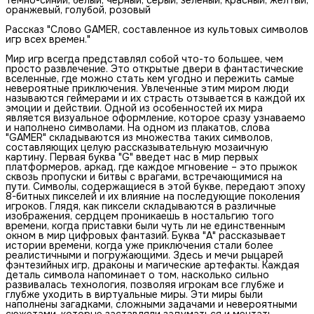
оранжевый, голубой, розовый
Рассказ "Слово GAMER, составленное из культовых символов
игр всех времен."
Мир игр всегда представлял собой что-то большее, чем
просто развлечение. Это открытые двери в фантастические
вселенные, где можно стать кем угодно и пережить самые
невероятные приключения. Увлеченные этим миром люди
называются геймерами и их страсть отзывается в каждой их
эмоции и действии. Одной из особенностей их мира
является визуальное оформление, которое сразу узнаваемо
и наполнено символами. На одном из плакатов, слова
"GAMER" складываются из множества таких символов,
составляющих целую рассказывательную мозаичную
картину. Первая буква "G" введет нас в мир первых
платформеров, аркад, где каждое мгновение – это прыжок
сквозь пропуски и битвы с врагами, встречающимися на
пути. Символы, содержащиеся в этой букве, передают эпоху
8-битных пикселей и их влияние на последующие поколения
игроков. Глядя, как пиксели складываются в различные
изображения, сердцем проникаешь в ностальгию того
времени, когда приставки были чуть ли не единственным
окном в мир цифровых фантазий. Буква "A" рассказывает
истории времени, когда уже приключения стали более
реалистичными и погружающими. Здесь и мечи рыцарей
фэнтезийных игр, драконы и магические артефакты. Каждая
деталь символа напоминает о том, насколько сильно
развивалась технология, позволяя игрокам все глубже и
глубже уходить в виртуальные миры. Эти миры были
наполнены загадками, сложными задачами и невероятными
сюжетами, которые заставляли задуматься и мечтать.