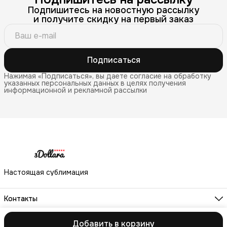
Подпишитесь на новостную рассылку
и получите скидку на первый заказ
Подписаться
Нажимая «Подписаться», вы даете согласие на обработку
указанных персональных данных в целях получения
информационной и рекламной рассылки
Настоящая сублимация
Контакты
Телефон
8 (800) 333-60-99
Добавить в корзину
ⓒ 3Dollara.ru
Оплата
Доставка
Правила возврата
Реквизиты
Офе
Режим работы