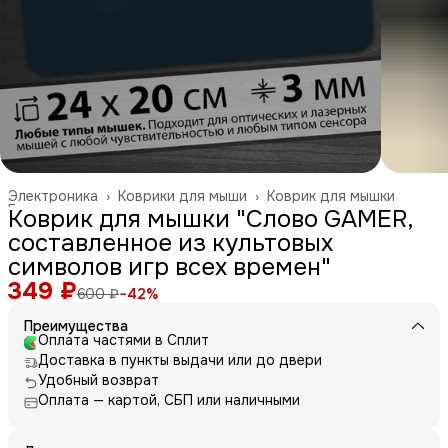
Электроника
›
Коврики для мыши
›
Коврик для мышки
Главная
›
Коврик для мышки "Слово GAMER,
составленное из культовых
символов игр всех времен"
349 ₽
600 ₽
−
42
%
Преимущества
Оплата частями в Сплит
Доставка в пункты выдачи или до двери
Удобный возврат
Оплата — картой, СБП или наличными