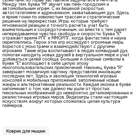
Между тем, буква "M" звучит как гимн городским и
автомобильным играм. С их бешеной скоростью,
автостатегиями и адреналином, захватывающим дух. Здесь
и яркие гонки по извилистым трассам и стратегические
решения на перекрестках. Игры, которые требуют
мгновенной реакции и точного расчета, учат быть
внимательным и сосредоточенным, но вместе с тем дарят
непередаваемое чувство свободы и скорости. Буква "E"
отражает время РПГ и ММОРПГ, когда фантастика и наука
переплёллись. Герои этих игр исследуют огромные миры,
борются с монстрами и взаимодействуют с другими
игроками. Такие игры воспитывают в людях командный дух,
помогая находить новых друзей в виртуальном мире и учат
добиваться целей сообща. Большие и озорные символы в
букве "E" воплощают в себе целую эпоху
многопользовательских приключений. Наконец, буква "R"
завершает мозаичную картину, представляя инновации
последних лет. Здесь и эволюция технологий игровых
консолей и мобильных приложений, заполненные новые
жанры и альтернативные реальности. Каждая иконка в букве
напоминает о том, как далеко мы ушли от простых
пиксельных изображений до невероятно детализированных и
реалистичных игровых миров. Видеоигры стали настоящим
искусством, вокруг которых сложилась целая культура
геймеров.
Коврик для мышки