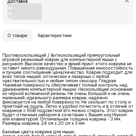
Доставка
О товаре
Характеристики
Противоскользящий / Антискользящий прямоугольный
игровой резиновый коврик для компьютерной мыши с
рисунком. Высокое качество и яркий принт этого коврика не
оставит никого равнодушным. Повышенная износостойкость
и лучшее соотношение цена/качество. Коврик подходит для
всех типов мышей: оптических и лазерных с любой
чувствительностью и любым типом сенсора. Гладкая
тканевая поверхность обеспечивает полный контроль над
движениями компьютерной мышки. Нескользящее основание
из чёрной вспененной резины. Не очень большой и не очень
маленький, идеального размера коврик, надёжно
фиксируется на любой поверхности. Не скользит по столу и
приятный на ощупь. Легко и удобно почистить и в отличие от
ковриков с RGB подсветкой его можно стирать. Этот коврик
будет отличным набором в сочетании с Вашим ноутбуком
или клавиатурой. Оптимальная толщина коврика - 3 мм.
Размеры коврика: 24 см x 20 см x 3 мм
Базовые цвета коврика для мыши:
темно-синий, белый, черный, серый, зеленый, красный, желтый,