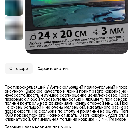
О товаре
Характеристики
Противоскользящий / Антискользящий прямоугольный игров
рисунком. Высокое качество и яркий принт этого коврика н
износостойкость и лучшее соотношение цена/качество. Ковр
лазерных с любой чувствительностью и любым типом сенсор
полный контроль над движениями компьютерной мышки. Неск
Не очень большой и не очень маленький, идеального размер
поверхности. Не скользит по столу и приятный на ощупь. Лег
RGB подсветкой его можно стирать. Этот коврик будет отл
клавиатурой. Оптимальная толщина коврика - 3 мм. Размеры к
Базовые цвета коврика для мыши: