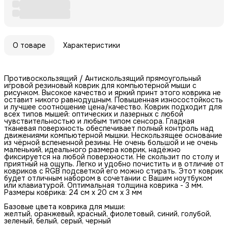
О товаре
Характеристики
Противоскользящий / Антискользящий прямоугольный
игровой резиновый коврик для компьютерной мыши с
рисунком. Высокое качество и яркий принт этого коврика не
оставит никого равнодушным. Повышенная износостойкость
и лучшее соотношение цена/качество. Коврик подходит для
всех типов мышей: оптических и лазерных с любой
чувствительностью и любым типом сенсора. Гладкая
тканевая поверхность обеспечивает полный контроль над
движениями компьютерной мышки. Нескользящее основание
из чёрной вспененной резины. Не очень большой и не очень
маленький, идеального размера коврик, надёжно
фиксируется на любой поверхности. Не скользит по столу и
приятный на ощупь. Легко и удобно почистить и в отличие от
ковриков с RGB подсветкой его можно стирать. Этот коврик
будет отличным набором в сочетании с Вашим ноутбуком
или клавиатурой. Оптимальная толщина коврика - 3 мм.
Размеры коврика: 24 см x 20 см x 3 мм
Базовые цвета коврика для мыши:
желтый, оранжевый, красный, фиолетовый, синий, голубой,
зеленый, белый, серый, черный