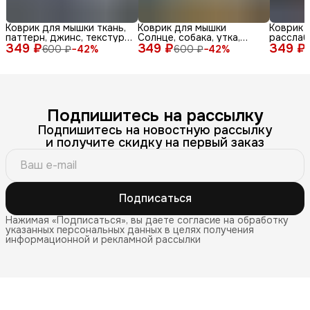
Коврик для мышки ткань,
Коврик для мышки
Коврик 
паттерн, джинс, текстура,
Солнце, собака, утка,
расслаб
349 ₽
синий, бел
349 ₽
очки, море, доска, ле
349 ₽
медитац
600 ₽
−
42
%
600 ₽
−
42
%
Подпишитесь на рассылку
Подпишитесь на новостную рассылку
и получите скидку на первый заказ
Подписаться
Нажимая «Подписаться», вы даете согласие на обработку
указанных персональных данных в целях получения
информационной и рекламной рассылки