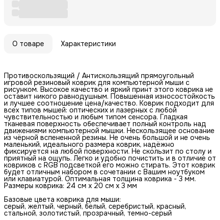
О товаре
Характеристики
Противоскользящий / Антискользящий прямоугольный
игровой резиновый коврик для компьютерной мыши с
рисунком. Высокое качество и яркий принт этого коврика не
оставит никого равнодушным. Повышенная износостойкость
и лучшее соотношение цена/качество. Коврик подходит для
всех типов мышей: оптических и лазерных с любой
чувствительностью и любым типом сенсора. Гладкая
тканевая поверхность обеспечивает полный контроль над
движениями компьютерной мышки. Нескользящее основание
из чёрной вспененной резины. Не очень большой и не очень
маленький, идеального размера коврик, надёжно
фиксируется на любой поверхности. Не скользит по столу и
приятный на ощупь. Легко и удобно почистить и в отличие от
ковриков с RGB подсветкой его можно стирать. Этот коврик
будет отличным набором в сочетании с Вашим ноутбуком
или клавиатурой. Оптимальная толщина коврика - 3 мм.
Размеры коврика: 24 см x 20 см x 3 мм
Базовые цвета коврика для мыши:
серый, желтый, черный, белый, серебристый, красный,
стальной, золотистый, прозрачный, темно-серый