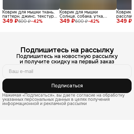
Коврик для мышки ткань,
Коврик для мышки
Коврик 
паттерн, джинс, текстура,
Солнце, собака, утка,
расслаб
349 ₽
синий, бел
349 ₽
очки, море, доска, ле
349 ₽
медитац
600 ₽
−
42
%
600 ₽
−
42
%
Подпишитесь на рассылку
Подпишитесь на новостную рассылку
и получите скидку на первый заказ
Подписаться
Нажимая «Подписаться», вы даете согласие на обработку
указанных персональных данных в целях получения
информационной и рекламной рассылки