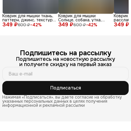
Коврик для мышки ткань,
Коврик для мышки
Коврик 
паттерн, джинс, текстура,
Солнце, собака, утка,
расслаб
349 ₽
синий, бел
349 ₽
очки, море, доска, ле
349 ₽
медитац
600 ₽
−
42
%
600 ₽
−
42
%
Подпишитесь на рассылку
Подпишитесь на новостную рассылку
и получите скидку на первый заказ
Подписаться
Нажимая «Подписаться», вы даете согласие на обработку
указанных персональных данных в целях получения
информационной и рекламной рассылки