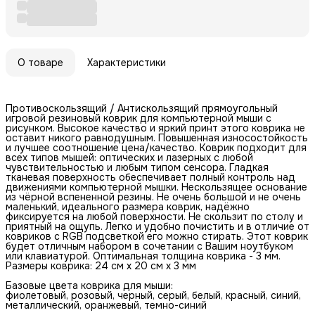
О товаре
Характеристики
Противоскользящий / Антискользящий прямоугольный
игровой резиновый коврик для компьютерной мыши с
рисунком. Высокое качество и яркий принт этого коврика не
оставит никого равнодушным. Повышенная износостойкость
и лучшее соотношение цена/качество. Коврик подходит для
всех типов мышей: оптических и лазерных с любой
чувствительностью и любым типом сенсора. Гладкая
тканевая поверхность обеспечивает полный контроль над
движениями компьютерной мышки. Нескользящее основание
из чёрной вспененной резины. Не очень большой и не очень
маленький, идеального размера коврик, надёжно
фиксируется на любой поверхности. Не скользит по столу и
приятный на ощупь. Легко и удобно почистить и в отличие от
ковриков с RGB подсветкой его можно стирать. Этот коврик
будет отличным набором в сочетании с Вашим ноутбуком
или клавиатурой. Оптимальная толщина коврика - 3 мм.
Размеры коврика: 24 см x 20 см x 3 мм
Базовые цвета коврика для мыши:
фиолетовый, розовый, черный, серый, белый, красный, синий,
металлический, оранжевый, темно-синий