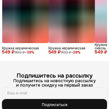
Кружка 
Кружка керамическая
Кружка керамическая
сквозь 
549 ₽
549 ₽
549 ₽
900 ₽
−
39
%
900 ₽
−
39
%
Подпишитесь на рассылку
Подпишитесь на новостную рассылку
и получите скидку на первый заказ
Подписаться