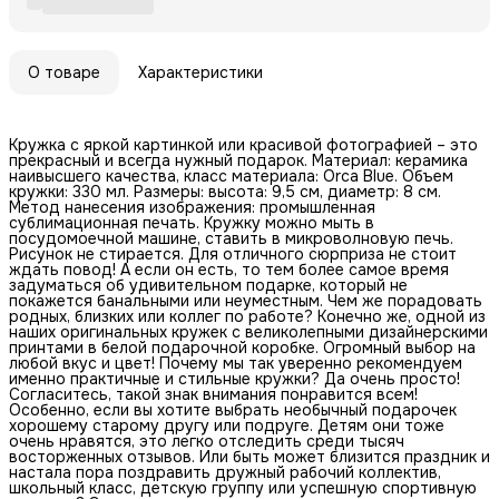
О товаре
Характеристики
Кружка с яркой картинкой или красивой фотографией – это
прекрасный и всегда нужный подарок. Материал: керамика
наивысшего качества, класс материала: Orca Blue. Объем
кружки: 330 мл. Размеры: высота: 9,5 см, диаметр: 8 см.
Метод нанесения изображения: промышленная
сублимационная печать. Кружку можно мыть в
посудомоечной машине, ставить в микроволновую печь.
Рисунок не стирается. Для отличного сюрприза не стоит
ждать повод! А если он есть, то тем более самое время
задуматься об удивительном подарке, который не
покажется банальными или неуместным. Чем же порадовать
родных, близких или коллег по работе? Конечно же, одной из
наших оригинальных кружек с великолепными дизайнерскими
принтами в белой подарочной коробке. Огромный выбор на
любой вкус и цвет! Почему мы так уверенно рекомендуем
именно практичные и стильные кружки? Да очень просто!
Согласитесь, такой знак внимания понравится всем!
Особенно, если вы хотите выбрать необычный подарочек
хорошему старому другу или подруге. Детям они тоже
очень нравятся, это легко отследить среди тысяч
восторженных отзывов. Или быть может близится праздник и
настала пора поздравить дружный рабочий коллектив,
школьный класс, детскую группу или успешную спортивную