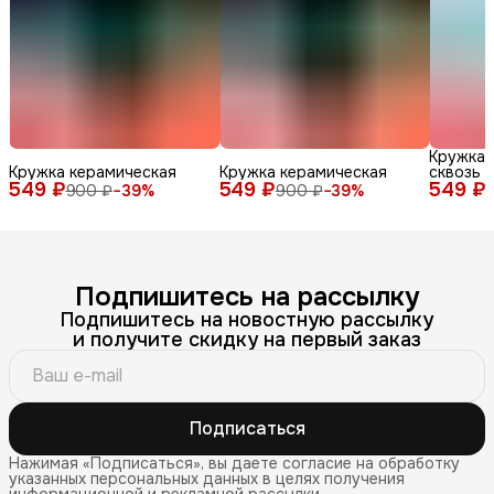
Кружка 
Кружка керамическая
Кружка керамическая
сквозь 
549 ₽
549 ₽
549 ₽
900 ₽
−
39
%
900 ₽
−
39
%
Подпишитесь на рассылку
Подпишитесь на новостную рассылку
и получите скидку на первый заказ
Подписаться
Нажимая «Подписаться», вы даете согласие на обработку
указанных персональных данных в целях получения
информационной и рекламной рассылки