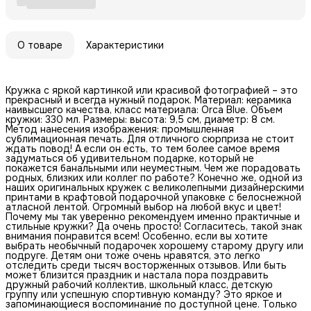
О товаре
Характеристики
Кружка с яркой картинкой или красивой фотографией – это
прекрасный и всегда нужный подарок. Материал: керамика
наивысшего качества, класс материала: Orca Blue. Объем
кружки: 330 мл. Размеры: высота: 9,5 см, диаметр: 8 см.
Метод нанесения изображения: промышленная
сублимационная печать. Для отличного сюрприза не стоит
ждать повод! А если он есть, то тем более самое время
задуматься об удивительном подарке, который не
покажется банальными или неуместным. Чем же порадовать
родных, близких или коллег по работе? Конечно же, одной из
наших оригинальных кружек с великолепными дизайнерскими
принтами в крафтовой подарочной упаковке с белоснежной
атласной лентой. Огромный выбор на любой вкус и цвет!
Почему мы так уверенно рекомендуем именно практичные и
стильные кружки? Да очень просто! Согласитесь, такой знак
внимания понравится всем! Особенно, если вы хотите
выбрать необычный подарочек хорошему старому другу или
подруге. Детям они тоже очень нравятся, это легко
отследить среди тысяч восторженных отзывов. Или быть
может близится праздник и настала пора поздравить
дружный рабочий коллектив, школьный класс, детскую
группу или успешную спортивную команду? Это яркое и
запоминающиеся воспоминание по доступной цене. Только