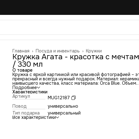
Главная
›
Посуда и инвентарь
›
Кружки
Кружка Агата - красотка с мечта
/ 330 мл
О товаре
Кружка с яркой картинкой или красивой фотографией – э
прекрасный и всегда нужный подарок. Материал: керамик
наивысшего качества, класс материала: Orca Blue. Объем
кружки: 330 мл. Размеры: высота: 9,5 см, диаметр: 8 см. 
Подробнее
нанесения изображения: промышленная сублимационная
Характеристики
печать. Кружку можно мыть в посудомоечной машине,
Артикул
MUG12187
ставить в микроволновую печь. Рисунок не стирается. Дл
отличного сюрприза не стоит ждать повод! А если он ест
Повод
универсально
тем более самое время задуматься об удивительном
Тип подарка
универсальный
подарке, который не покажется банальными или неуместн
Все характеристики
Чем же порадовать родных, близких или коллег по работ
Конечно же, одной из наших оригинальных кружек с
великолепными дизайнерскими принтами в белой подаро
коробке. Огромный выбор на любой вкус и цвет! Почему 
так уверенно рекомендуем именно практичные и стильны