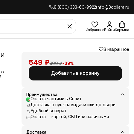
8 (800) 333-60-99
info@3dollara.ru
Избранное
Войти
Корзина
В избранное
ми
549 ₽
900 ₽
−
39
%
то
Добавить в корзину
а
Метод
Преимущества
я
Оплата частями в Сплит
ь, то
Доставка в пункты выдачи или до двери
ым.
Удобный возврат
е?
Оплата — картой, СБП или наличными
чной
мы
е
Доставка