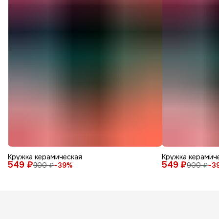
Кружка керамическая
Кружка керамич
549 ₽
549 ₽
900 ₽
−
39
%
900 ₽
−
3