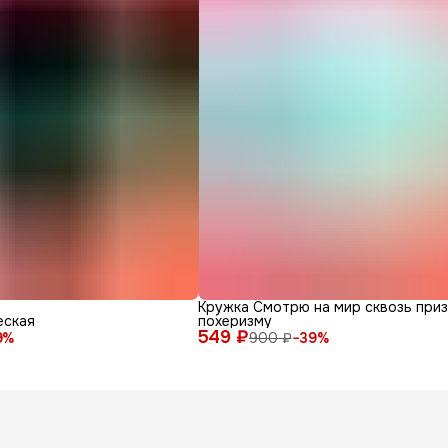
Кружка Смотрю на мир сквозь при
еская
похеризму
549 ₽
9
%
900 ₽
−
39
%