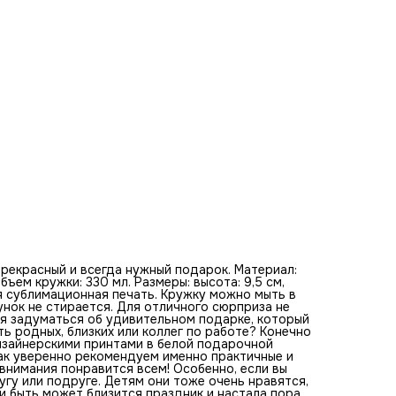
кружки? Да очень просто! Согласитесь, такой знак внима
понравится всем! Особенно, если вы хотите выбрать
необычный подарочек хорошему старому другу или подр
Детям они тоже очень нравятся, это легко отследить ср
тысяч восторженных отзывов. Или быть может близится
праздник и настала пора поздравить дружный рабочий
коллектив, школьный класс, детскую группу или успешну
спортивную команду? Это яркое и запоминающиеся
воспоминание по доступной цене. Только представьте, к
нужную вещь на долгую память вы можете преподнести.
вас будут вспоминать добрым словом каждый раз, когда
захотят выпить чай, кофе или любой другой напиток. Эти
замечательные, удобные в использовании кружки
произведены из настоящей керамики, натурального и
экологически чистого материала, имеют специальное ст
к царапинам покрытие и оптимально подобранный размер
Это не сувениры, а самые реальные кружки, которые мож
использовать ежедневно, спокойно мыть в посудомойке 
применять в микроволновой печи, не опасаясь, что карти
поблекнут – они по-прежнему будет радовать своими
сочными и насыщенными красками. Изображения нанесен
промышленным методом. Печать выполнена очень надежн
прекрасный и всегда нужный подарок. Материал:
бъем кружки: 330 мл. Размеры: высота: 9,5 см,
я сублимационная печать. Кружку можно мыть в
нок не стирается. Для отличного сюрприза не
емя задуматься об удивительном подарке, который
ь родных, близких или коллег по работе? Конечно
дизайнерскими принтами в белой подарочной
так уверенно рекомендуем именно практичные и
 внимания понравится всем! Особенно, если вы
гу или подруге. Детям они тоже очень нравятся,
и быть может близится праздник и настала пора