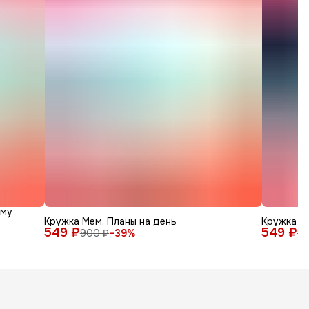
зму
Кружка Мем. Планы на день
Кружка к
549 ₽
549 ₽
900 ₽
−
39
%
90