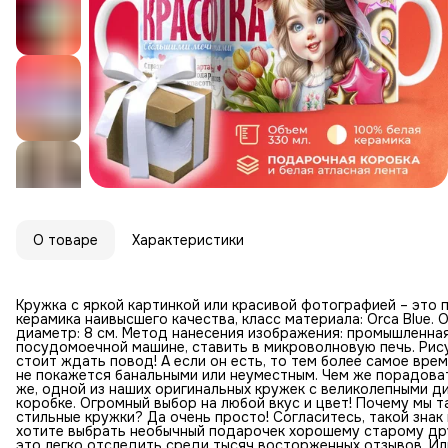
О товаре
Характеристики
Кружка с яркой картинкой или красивой фотографией – это 
керамика наивысшего качества, класс материала: Orca Blue. О
диаметр: 8 см. Метод нанесения изображения: промышленна
посудомоечной машине, ставить в микроволновую печь. Рису
стоит ждать повод! А если он есть, то тем более самое вр
не покажется банальными или неуместным. Чем же порадоват
же, одной из наших оригинальных кружек с великолепными 
коробке. Огромный выбор на любой вкус и цвет! Почему мы 
стильные кружки? Да очень просто! Согласитесь, такой знак
хотите выбрать необычный подарочек хорошему старому дру
это легко отследить среди тысяч восторженных отзывов. Ил