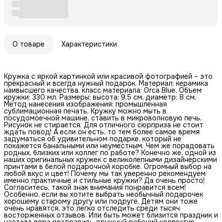
О товаре
Характеристики
Кружка с яркой картинкой или красивой фотографией – это
прекрасный и всегда нужный подарок. Материал: керамика
наивысшего качества, класс материала: Orca Blue. Объем
кружки: 330 мл. Размеры: высота: 9,5 см, диаметр: 8 см.
Метод нанесения изображения: промышленная
сублимационная печать. Кружку можно мыть в
посудомоечной машине, ставить в микроволновую печь.
Рисунок не стирается. Для отличного сюрприза не стоит
ждать повод! А если он есть, то тем более самое время
задуматься об удивительном подарке, который не
покажется банальными или неуместным. Чем же порадовать
родных, близких или коллег по работе? Конечно же, одной из
наших оригинальных кружек с великолепными дизайнерскими
принтами в белой подарочной коробке. Огромный выбор на
любой вкус и цвет! Почему мы так уверенно рекомендуем
именно практичные и стильные кружки? Да очень просто!
Согласитесь, такой знак внимания понравится всем!
Особенно, если вы хотите выбрать необычный подарочек
хорошему старому другу или подруге. Детям они тоже
очень нравятся, это легко отследить среди тысяч
восторженных отзывов. Или быть может близится праздник и
настала пора поздравить дружный рабочий коллектив,