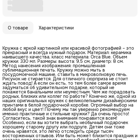
О товаре
Характеристики
Кружка с яркой картинкой или красивой фотографией – это
прекрасный и всегда нужный подарок. Материал: керамика
наивысшего качества, класс материала: Orca Blue. Объем
кружки: 330 мл. Размеры: высота: 9,5 см, диаметр: 8 см.
Метод нанесения изображения: промышленная
сублимационная печать. Кружку можно мыть в
посудомоечной машине, ставить в микроволновую печь.
Рисунок не стирается. Для отличного сюрприза не стоит
ждать повод! А если он есть, то тем более самое время
задуматься об удивительном подарке, который не
покажется банальными или неуместным. Чем же порадовать
родных, близких или коллег по работе? Конечно же, одной из
наших оригинальных кружек с великолепными дизайнерскими
принтами в белой подарочной коробке. Огромный выбор на
любой вкус и цвет! Почему мы так уверенно рекомендуем
именно практичные и стильные кружки? Да очень просто!
Согласитесь, такой знак внимания понравится всем!
Особенно, если вы хотите выбрать необычный подарочек
хорошему старому другу или подруге. Детям они тоже
очень нравятся, это легко отследить среди тысяч
восторженных отзывов. Или быть может близится праздник и
настала пора поздравить дружный рабочий коллектив,