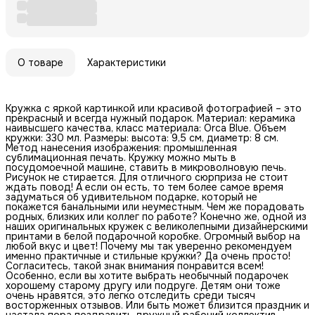
О товаре
Характеристики
Кружка с яркой картинкой или красивой фотографией – это
прекрасный и всегда нужный подарок. Материал: керамика
наивысшего качества, класс материала: Orca Blue. Объем
кружки: 330 мл. Размеры: высота: 9,5 см, диаметр: 8 см.
Метод нанесения изображения: промышленная
сублимационная печать. Кружку можно мыть в
посудомоечной машине, ставить в микроволновую печь.
Рисунок не стирается. Для отличного сюрприза не стоит
ждать повод! А если он есть, то тем более самое время
задуматься об удивительном подарке, который не
покажется банальными или неуместным. Чем же порадовать
родных, близких или коллег по работе? Конечно же, одной из
наших оригинальных кружек с великолепными дизайнерскими
принтами в белой подарочной коробке. Огромный выбор на
любой вкус и цвет! Почему мы так уверенно рекомендуем
именно практичные и стильные кружки? Да очень просто!
Согласитесь, такой знак внимания понравится всем!
Особенно, если вы хотите выбрать необычный подарочек
хорошему старому другу или подруге. Детям они тоже
очень нравятся, это легко отследить среди тысяч
восторженных отзывов. Или быть может близится праздник и
настала пора поздравить дружный рабочий коллектив,