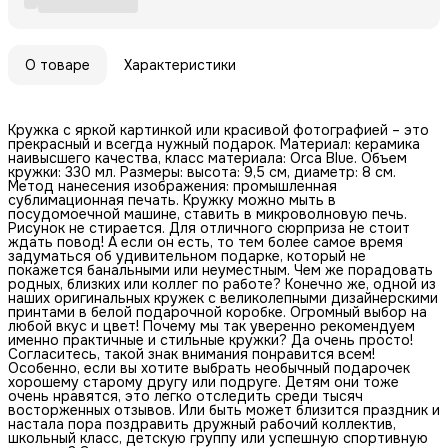
О товаре
Характеристики
Кружка с яркой картинкой или красивой фотографией – это
прекрасный и всегда нужный подарок. Материал: керамика
наивысшего качества, класс материала: Orca Blue. Объем
кружки: 330 мл. Размеры: высота: 9,5 см, диаметр: 8 см.
Метод нанесения изображения: промышленная
сублимационная печать. Кружку можно мыть в
посудомоечной машине, ставить в микроволновую печь.
Рисунок не стирается. Для отличного сюрприза не стоит
ждать повод! А если он есть, то тем более самое время
задуматься об удивительном подарке, который не
покажется банальными или неуместным. Чем же порадовать
родных, близких или коллег по работе? Конечно же, одной из
наших оригинальных кружек с великолепными дизайнерскими
принтами в белой подарочной коробке. Огромный выбор на
любой вкус и цвет! Почему мы так уверенно рекомендуем
именно практичные и стильные кружки? Да очень просто!
Согласитесь, такой знак внимания понравится всем!
Особенно, если вы хотите выбрать необычный подарочек
хорошему старому другу или подруге. Детям они тоже
очень нравятся, это легко отследить среди тысяч
восторженных отзывов. Или быть может близится праздник и
настала пора поздравить дружный рабочий коллектив,
школьный класс, детскую группу или успешную спортивную