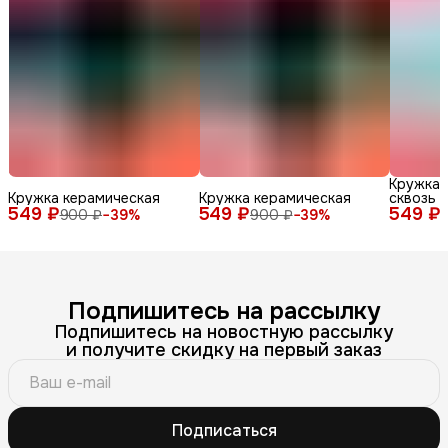
Кружка 
Кружка керамическая
Кружка керамическая
сквозь 
549 ₽
549 ₽
549 ₽
900 ₽
−
39
%
900 ₽
−
39
%
Подпишитесь на рассылку
Подпишитесь на новостную рассылку
и получите скидку на первый заказ
Подписаться