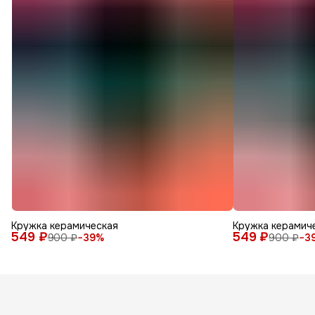
Кружка керамическая
Кружка керамич
549 ₽
549 ₽
900 ₽
−
39
%
900 ₽
−
3