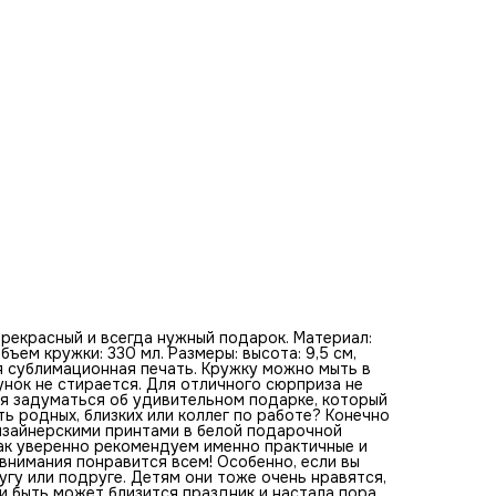
необычный подарочек хорошему старому другу или подр
Детям они тоже очень нравятся, это легко отследить ср
тысяч восторженных отзывов. Или быть может близится
праздник и настала пора поздравить дружный рабочий
коллектив, школьный класс, детскую группу или успешну
спортивную команду? Это яркое и запоминающиеся
воспоминание по доступной цене. Только представьте, к
нужную вещь на долгую память вы можете преподнести.
вас будут вспоминать добрым словом каждый раз, когда
захотят выпить чай, кофе или любой другой напиток. Эти
замечательные, удобные в использовании кружки
произведены из настоящей керамики, натурального и
экологически чистого материала, имеют специальное ст
к царапинам покрытие и оптимально подобранный размер
Это не сувениры, а самые реальные кружки, которые мож
использовать ежедневно, спокойно мыть в посудомойке 
применять в микроволновой печи, не опасаясь, что карти
поблекнут – они по-прежнему будет радовать своими
сочными и насыщенными красками. Изображения нанесен
промышленным методом. Печать выполнена очень надежн
прекрасный и всегда нужный подарок. Материал:
бъем кружки: 330 мл. Размеры: высота: 9,5 см,
я сублимационная печать. Кружку можно мыть в
нок не стирается. Для отличного сюрприза не
емя задуматься об удивительном подарке, который
ь родных, близких или коллег по работе? Конечно
дизайнерскими принтами в белой подарочной
так уверенно рекомендуем именно практичные и
 внимания понравится всем! Особенно, если вы
гу или подруге. Детям они тоже очень нравятся,
и быть может близится праздник и настала пора