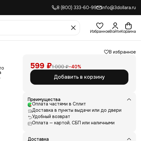
8 (800) 333-60-99
info@3dollara.ru
Избранное
Войти
Корзина
В избранное
599 ₽
1 000 ₽
−
40
%
то
а
Добавить в корзину
Метод
я
ь, то
Преимущества
Оплата частями в Сплит
ым.
Доставка в пункты выдачи или до двери
е?
Удобный возврат
чной
Оплата — картой, СБП или наличными
мы
е
ния
Доставка