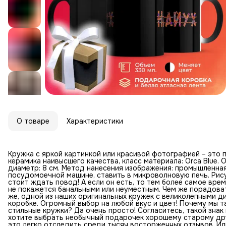
О товаре
Характеристики
Кружка с яркой картинкой или красивой фотографией – это 
керамика наивысшего качества, класс материала: Orca Blue. О
диаметр: 8 см. Метод нанесения изображения: промышленна
посудомоечной машине, ставить в микроволновую печь. Рису
стоит ждать повод! А если он есть, то тем более самое вр
не покажется банальными или неуместным. Чем же порадоват
же, одной из наших оригинальных кружек с великолепными 
коробке. Огромный выбор на любой вкус и цвет! Почему мы 
стильные кружки? Да очень просто! Согласитесь, такой знак
хотите выбрать необычный подарочек хорошему старому дру
это легко отследить среди тысяч восторженных отзывов. Ил