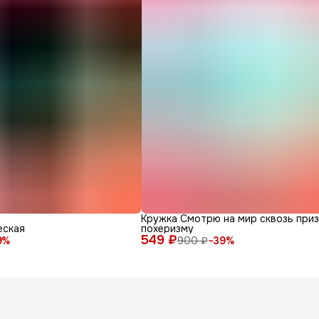
Кружка Смотрю на мир сквозь при
еская
похеризму
549 ₽
9
%
900 ₽
−
39
%