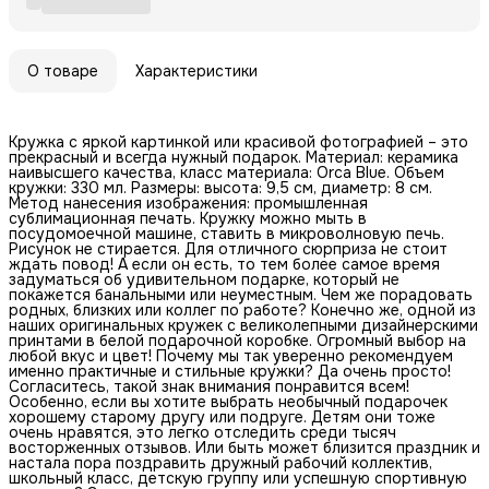
О товаре
Характеристики
Кружка с яркой картинкой или красивой фотографией – это
прекрасный и всегда нужный подарок. Материал: керамика
наивысшего качества, класс материала: Orca Blue. Объем
кружки: 330 мл. Размеры: высота: 9,5 см, диаметр: 8 см.
Метод нанесения изображения: промышленная
сублимационная печать. Кружку можно мыть в
посудомоечной машине, ставить в микроволновую печь.
Рисунок не стирается. Для отличного сюрприза не стоит
ждать повод! А если он есть, то тем более самое время
задуматься об удивительном подарке, который не
покажется банальными или неуместным. Чем же порадовать
родных, близких или коллег по работе? Конечно же, одной из
наших оригинальных кружек с великолепными дизайнерскими
принтами в белой подарочной коробке. Огромный выбор на
любой вкус и цвет! Почему мы так уверенно рекомендуем
именно практичные и стильные кружки? Да очень просто!
Согласитесь, такой знак внимания понравится всем!
Особенно, если вы хотите выбрать необычный подарочек
хорошему старому другу или подруге. Детям они тоже
очень нравятся, это легко отследить среди тысяч
восторженных отзывов. Или быть может близится праздник и
настала пора поздравить дружный рабочий коллектив,
школьный класс, детскую группу или успешную спортивную