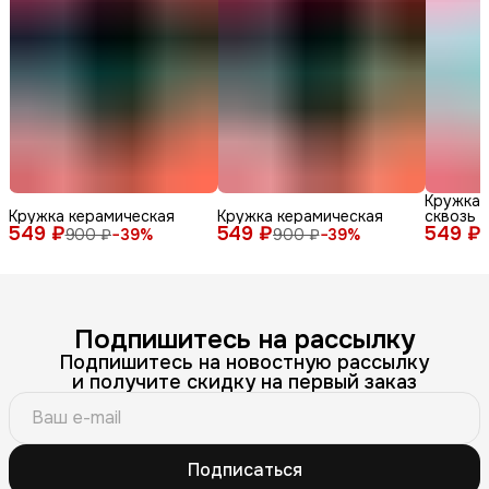
Кружка 
Кружка керамическая
Кружка керамическая
сквозь 
549 ₽
549 ₽
549 ₽
900 ₽
−
39
%
900 ₽
−
39
%
Подпишитесь на рассылку
Подпишитесь на новостную рассылку
и получите скидку на первый заказ
Подписаться