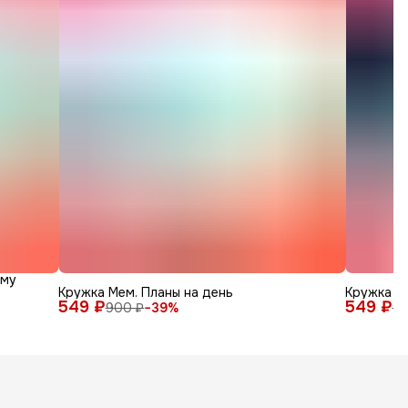
зму
Кружка Мем. Планы на день
Кружка к
549 ₽
549 ₽
900 ₽
−
39
%
90