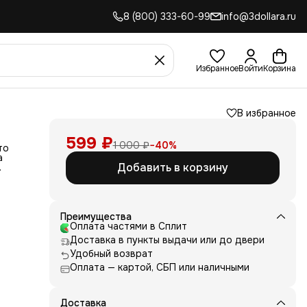
8 (800) 333-60-99
info@3dollara.ru
Избранное
Войти
Корзина
В избранное
599 ₽
1 000 ₽
−
40
%
то
а
Добавить в корзину
Метод
я
ь, то
Преимущества
Оплата частями в Сплит
ым.
Доставка в пункты выдачи или до двери
е?
Удобный возврат
чной
Оплата — картой, СБП или наличными
мы
е
ния
Доставка