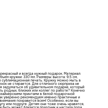
необычный подарочек хорошему старому другу или подр
Детям они тоже очень нравятся, это легко отследить ср
тысяч восторженных отзывов. Или быть может близится
праздник и настала пора поздравить дружный рабочий
коллектив, школьный класс, детскую группу или успешну
спортивную команду? Это яркое и запоминающиеся
воспоминание по доступной цене. Только представьте, к
нужную вещь на долгую память вы можете преподнести.
вас будут вспоминать добрым словом каждый раз, когда
захотят выпить чай, кофе или любой другой напиток. Эти
замечательные, удобные в использовании кружки
произведены из настоящей керамики, натурального и
экологически чистого материала, имеют специальное ст
к царапинам покрытие и оптимально подобранный размер
Это не сувениры, а самые реальные кружки, которые мож
использовать ежедневно, спокойно мыть в посудомойке 
применять в микроволновой печи, не опасаясь, что карти
поблекнут – они по-прежнему будет радовать своими
сочными и насыщенными красками. Изображения нанесен
промышленным методом. Печать выполнена очень надежн
прекрасный и всегда нужный подарок. Материал:
бъем кружки: 330 мл. Размеры: высота: 9,5 см,
я сублимационная печать. Кружку можно мыть в
нок не стирается. Для отличного сюрприза не
емя задуматься об удивительном подарке, который
ь родных, близких или коллег по работе? Конечно
дизайнерскими принтами в белой подарочной
так уверенно рекомендуем именно практичные и
 внимания понравится всем! Особенно, если вы
гу или подруге. Детям они тоже очень нравятся,
и быть может близится праздник и настала пора