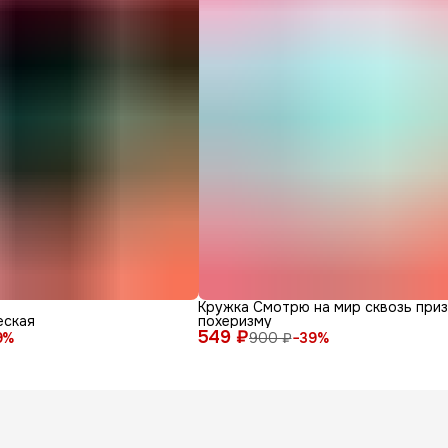
Кружка Смотрю на мир сквозь при
еская
похеризму
549 ₽
9
%
900 ₽
−
39
%