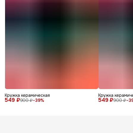
Кружка керамическая
Кружка керамич
549 ₽
549 ₽
900 ₽
−
39
%
900 ₽
−
3