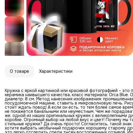
О товаре
Характеристики
Кружка с яркой картинкой или красивой фотографией – это 
керамика наивысшего качества, класс материала: Orca Blue. О
диаметр: 8 см. Метод нанесения изображения: промышленна
посудомоечной машине, ставить в микроволновую печь. Рису
стоит ждать повод! А если он есть, то тем более самое вр
не покажется банальными или неуместным. Чем же порадоват
же, одной из наших оригинальных кружек с великолепными 
коробке. Огромный выбор на любой вкус и цвет! Почему мы 
стильные кружки? Да очень просто! Согласитесь, такой знак
хотите выбрать необычный подарочек хорошему старому дру
это легко отследить среди тысяч восторженных отзывов. Ил