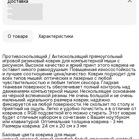
Доставка
О товаре
Характеристики
Противоскользящий / Антискользящий прямоугольный
игровой резиновый коврик для компьютерной мыши с
рисунком. Высокое качество и яркий принт этого коврика не
оставит никого равнодушным. Повышенная износостойкость
и лучшее соотношение цена/качество. Коврик подходит для
всех типов мышей: оптических и лазерных с любой
чувствительностью и любым типом сенсора. Гладкая
тканевая поверхность обеспечивает полный контроль над
движениями компьютерной мышки. Нескользящее основание
из чёрной вспененной резины. Не очень большой и не очень
маленький, идеального размера коврик, надёжно
фиксируется на любой поверхности. Не скользит по столу и
приятный на ощупь. Легко и удобно почистить и в отличие от
ковриков с RGB подсветкой его можно стирать. Этот коврик
будет отличным набором в сочетании с Вашим ноутбуком
или клавиатурой. Оптимальная толщина коврика - 3 мм.
Размеры коврика: 24 см x 20 см x 3 мм
Базовые цвета коврика для мыши:
черный, красный, серый, голубой, белый, оранжевый, желтый,