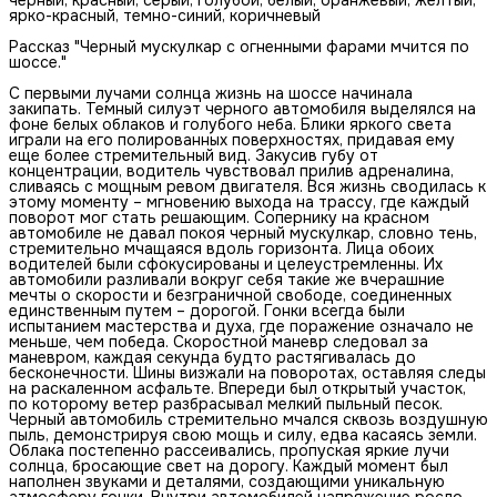
ярко-красный, темно-синий, коричневый
Рассказ "Черный мускулкар с огненными фарами мчится по
шоссе."
С первыми лучами солнца жизнь на шоссе начинала
закипать. Темный силуэт черного автомобиля выделялся на
фоне белых облаков и голубого неба. Блики яркого света
играли на его полированных поверхностях, придавая ему
еще более стремительный вид. Закусив губу от
концентрации, водитель чувствовал прилив адреналина,
сливаясь с мощным ревом двигателя. Вся жизнь сводилась к
этому моменту – мгновению выхода на трассу, где каждый
поворот мог стать решающим. Сопернику на красном
автомобиле не давал покоя черный мускулкар, словно тень,
стремительно мчащаяся вдоль горизонта. Лица обоих
водителей были сфокусированы и целеустремленны. Их
автомобили разливали вокруг себя такие же вчерашние
мечты о скорости и безграничной свободе, соединенных
единственным путем – дорогой. Гонки всегда были
испытанием мастерства и духа, где поражение означало не
меньше, чем победа. Скоростной маневр следовал за
маневром, каждая секунда будто растягивалась до
бесконечности. Шины визжали на поворотах, оставляя следы
на раскаленном асфальте. Впереди был открытый участок,
по которому ветер разбрасывал мелкий пыльный песок.
Черный автомобиль стремительно мчался сквозь воздушную
пыль, демонстрируя свою мощь и силу, едва касаясь земли.
Облака постепенно рассеивались, пропуская яркие лучи
солнца, бросающие свет на дорогу. Каждый момент был
наполнен звуками и деталями, создающими уникальную
атмосферу гонки. Внутри автомобилей напряжение росло,