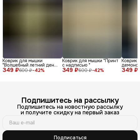
Коврик для мышки
Коврик для мышки "Принт
Коврик 
"Волшебный летний день
с надписью "
демонс
349 ₽
с енотом среди ромашек
349 ₽
349 ₽
различн
600 ₽
−
42
%
600 ₽
−
42
%
и бабочек"
лица и 
фоне"
Подпишитесь на рассылку
Подпишитесь на новостную рассылку
и получите скидку на первый заказ
Подписаться