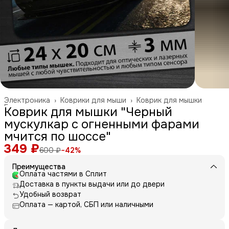
Электроника
›
Коврики для мыши
›
Коврик для мышки
Главная
›
Коврик для мышки "Черный
мускулкар с огненными фарами
мчится по шоссе"
349 ₽
600 ₽
−
42
%
Преимущества
Оплата частями в Сплит
Доставка в пункты выдачи или до двери
Удобный возврат
Оплата — картой, СБП или наличными