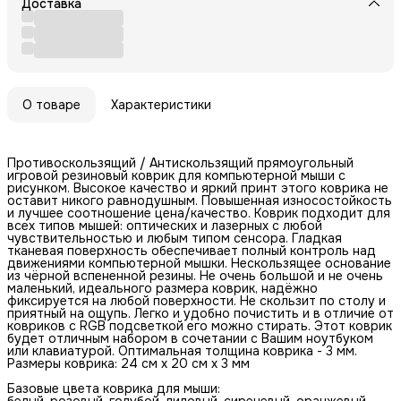
Доставка
О товаре
Характеристики
Противоскользящий / Антискользящий прямоугольный
игровой резиновый коврик для компьютерной мыши с
рисунком. Высокое качество и яркий принт этого коврика не
оставит никого равнодушным. Повышенная износостойкость
и лучшее соотношение цена/качество. Коврик подходит для
всех типов мышей: оптических и лазерных с любой
чувствительностью и любым типом сенсора. Гладкая
тканевая поверхность обеспечивает полный контроль над
движениями компьютерной мышки. Нескользящее основание
из чёрной вспененной резины. Не очень большой и не очень
маленький, идеального размера коврик, надёжно
фиксируется на любой поверхности. Не скользит по столу и
приятный на ощупь. Легко и удобно почистить и в отличие от
ковриков с RGB подсветкой его можно стирать. Этот коврик
будет отличным набором в сочетании с Вашим ноутбуком
или клавиатурой. Оптимальная толщина коврика - 3 мм.
Размеры коврика: 24 см x 20 см x 3 мм
Базовые цвета коврика для мыши:
белый, розовый, голубой, лиловый, сиреневый, оранжевый,