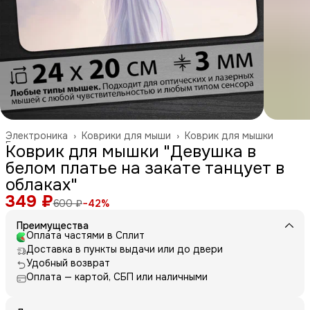
Электроника
›
Коврики для мыши
›
Коврик для мышки
Главная
›
Коврик для мышки "Девушка в
белом платье на закате танцует в
облаках"
349 ₽
600 ₽
−
42
%
Преимущества
Оплата частями в Сплит
Доставка в пункты выдачи или до двери
Удобный возврат
Оплата — картой, СБП или наличными