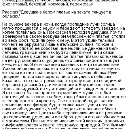
фиолетовый, бежевый, кремовый, персиковый
Рассказ "Девушка в белом платье на закате танцует в
облаках."
На рубеже вечера и ночи, когда последние лучи солнца
мягко прощаются с небом и передают эстафету звездам, на
холме появилась она. Прекрасная молодая девушка, почти
эфемерная в своем воздушном белоснежном платье, стояла
во весь рост, подняв руки к небу. В этот удивительный
момент ее окружали лишь ангельские облака, тонкие и
нежные, словно её собственные мысли. Ее движения были
легкими, грациозными, как будто невидимые нити связи
связывали ее с вселенной. Белое платье плавно колыхалось
на ветру, создавая ощущение, что сама природа танцует
вместе с ней. Эти мгновения казались почти нереальными.
Условной реальностью, взятой из другого мира, из мечты,
которая вот-вот растворится, как те самые облака. Руки
девушки, поднятые вверх, словно тянулись к небесам.
Казалось, что она стремилась дотронуться до невидимой
вершины, до самой сути мироздания. Внутри нее горел
огонь, невидимый, но чувствующийся в каждом её движении.
Этот танец был не просто отражением души, это был
настоящий разговор с небом, танец благодарности природе
за её щедрость и красоту. Свет, который падал на нее,
пронизывал ее фигуру, будто солнечные лучи и ночное
сияние объединились, чтобы создать идеальное облако
света вокруг неё. Цвета неба, переливающиеся от розовых
до сиреневых, дополняли её образ, делая его незабываемым
и магическим. Платье стало частью этой картины, дополнив
симфонию красок и света, созданную природой. Это был миг
абсолютной гармонии. Её танец и окружающая её природа