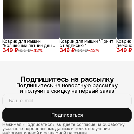
Коврик для мышки
Коврик для мышки "Принт
Коврик 
"Волшебный летний день
с надписью "
демонс
349 ₽
с енотом среди ромашек
349 ₽
349 ₽
различн
600 ₽
−
42
%
600 ₽
−
42
%
и бабочек"
лица и 
фоне"
Подпишитесь на рассылку
Подпишитесь на новостную рассылку
и получите скидку на первый заказ
Подписаться
Нажимая «Подписаться», вы даете согласие на обработку
указанных персональных данных в целях получения
информационной и рекламной рассылки