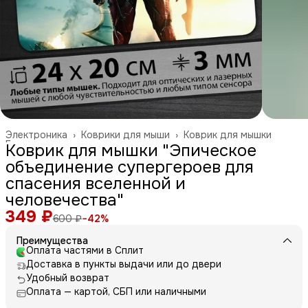
Электроника
›
Коврики для мыши
›
Коврик для мышки
Главная
›
Коврик для мышки "Эпическое
объединение супергероев для
спасения вселенной и
человечества"
349 ₽
600 ₽
−
42
%
Преимущества
Оплата частями в Сплит
Доставка в пункты выдачи или до двери
Удобный возврат
Оплата — картой, СБП или наличными