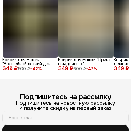
Коврик для мышки
Коврик для мышки "Принт
Коврик 
"Волшебный летний день
с надписью "
демонс
349 ₽
с енотом среди ромашек
349 ₽
349 ₽
различн
600 ₽
−
42
%
600 ₽
−
42
%
и бабочек"
лица и 
фоне"
Подпишитесь на рассылку
Подпишитесь на новостную рассылку
и получите скидку на первый заказ