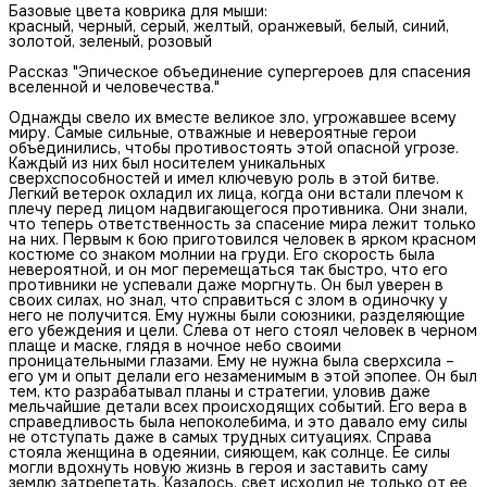
Базовые цвета коврика для мыши:
красный, черный, серый, желтый, оранжевый, белый, синий,
золотой, зеленый, розовый
Рассказ "Эпическое объединение супергероев для спасения
вселенной и человечества."
Однажды свело их вместе великое зло, угрожавшее всему
миру. Самые сильные, отважные и невероятные герои
объединились, чтобы противостоять этой опасной угрозе.
Каждый из них был носителем уникальных
сверхспособностей и имел ключевую роль в этой битве.
Легкий ветерок охладил их лица, когда они встали плечом к
плечу перед лицом надвигающегося противника. Они знали,
что теперь ответственность за спасение мира лежит только
на них. Первым к бою приготовился человек в ярком красном
костюме со знаком молнии на груди. Его скорость была
невероятной, и он мог перемещаться так быстро, что его
противники не успевали даже моргнуть. Он был уверен в
своих силах, но знал, что справиться с злом в одиночку у
него не получится. Ему нужны были союзники, разделяющие
его убеждения и цели. Слева от него стоял человек в черном
плаще и маске, глядя в ночное небо своими
проницательными глазами. Ему не нужна была сверхсила –
его ум и опыт делали его незаменимым в этой эпопее. Он был
тем, кто разрабатывал планы и стратегии, уловив даже
мельчайшие детали всех происходящих событий. Его вера в
справедливость была непоколебима, и это давало ему силы
не отступать даже в самых трудных ситуациях. Справа
стояла женщина в одеянии, сияющем, как солнце. Ее силы
могли вдохнуть новую жизнь в героя и заставить саму
землю затрепетать. Казалось, свет исходил не только от ее