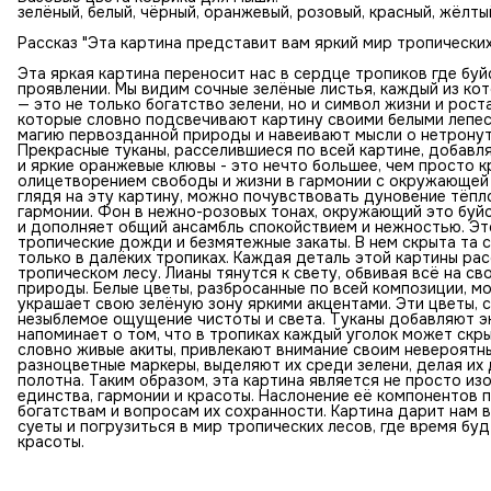
зелёный, белый, чёрный, оранжевый, розовый, красный, жёлты
Рассказ "Эта картина представит вам яркий мир тропических
Эта яркая картина переносит нас в сердце тропиков где бу
проявлении. Мы видим сочные зелёные листья, каждый из ко
— это не только богатство зелени, но и символ жизни и рос
которые словно подсвечивают картину своими белыми лепес
магию первозданной природы и навеивают мысли о нетронуты
Прекрасные туканы, расселившиеся по всей картине, добавля
и яркие оранжевые клювы - это нечто большее, чем просто 
олицетворением свободы и жизни в гармонии с окружающей с
глядя на эту картину, можно почувствовать дуновение тёпл
гармонии. Фон в нежно-розовых тонах, окружающий это буйс
и дополняет общий ансамбль спокойствием и нежностью. Эт
тропические дожди и безмятежные закаты. В нем скрыта та
только в далёких тропиках. Каждая деталь этой картины ра
тропическом лесу. Лианы тянутся к свету, обвивая всё на с
природы. Белые цветы, разбросанные по всей композиции, мо
украшает свою зелёную зону яркими акцентами. Эти цветы, 
незыблемое ощущение чистоты и света. Туканы добавляют эк
напоминает о том, что в тропиках каждый уголок может скр
словно живые акиты, привлекают внимание своим невероятны
разноцветные маркеры, выделяют их среди зелени, делая и
полотна. Таким образом, эта картина является не просто 
единства, гармонии и красоты. Наслонение её компонентов 
богатствам и вопросам их сохранности. Картина дарит нам
суеты и погрузиться в мир тропических лесов, где время бу
красоты.