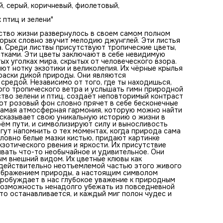
далёких тропиках. Каждая деталь этой картины рассказы
й, серый, коричневый, фиолетовый,
свою уникальную историю о жизни в тропическом лесу. 
тянутся к свету, обвивая всё на своём пути, и символизи
 птиц и зелени"
силу и выносливость природы. Белые цветы, разбросанны
всей композиции, могут напомнить о тех моментах, когда
йство жизни развернулось в своем самом полном
природа сама украшает свою зелёную зону яркими
торых словно звучит мелодию джунглей. Эти листья
акцентами. Эти цветы, словно белые мазки кистью, прида
та. Среди листвы присутствуют тропические цветы,
картинке незыблемое ощущение чистоты и света. Туканы
тками. Эти цветы заключают в себе невидимую
добавляют экзотического рвения и яркости. Их присутст
х уголках мира, скрытых от человеческого взора.
напоминает о том, что в тропиках каждый уголок может
ют нотку экзотики и великолепия. Их чёрные крылья
скрывать что-то необычайное и удивительное. Они словн
краски дикой природы. Они являются
живые акиты, привлекают внимание своим невероятным
редой. Независимо от того, где ты находишься,
внешний видом. Их цветные клювы как разноцветные марк
ого тропического ветра и услышать гимн природной
выделяют их среди зелени, делая их действительно
тво зелени и птиц, создаёт неповторимый контраст
неотъемлемой частью этого живого полотна. Таким обра
от розовый фон словно прячет в себе бесконечные
эта картина является не просто изображением природы, 
 самая атмосферная гармония, которую можно найти
настоящим символом единства, гармонии и красоты.
ссказывает свою уникальную историю о жизни в
Наслонение её компонентов пробуждает в нас глубокое
воём пути, и символизируют силу и выносливость
уважение к природным богатствам и вопросам их
гут напомнить о тех моментах, когда природа сама
сохранности. Картина дарит нам возможность ненадолго
словно белые мазки кистью, придают картинке
убежать из повседневной суеты и погрузиться в мир
зотического рвения и яркости. Их присутствие
тропических лесов, где время будто останавливается, и
ывать что-то необычайное и удивительное. Они
каждый миг полон чудес и красоты.
м внешний видом. Их цветные клювы как
х действительно неотъемлемой частью этого живого
изображением природы, а настоящим символом
пробуждает в нас глубокое уважение к природным
 возможность ненадолго убежать из повседневной
дто останавливается, и каждый миг полон чудес и