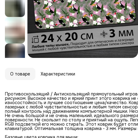
О товаре
Характеристики
Противоскользящий / Антискользящий прямоугольный игров
рисунком. Высокое качество и яркий принт этого коврика н
износостойкость и лучшее соотношение цена/качество. Ковр
лазерных с любой чувствительностью и любым типом сенсор
полный контроль над движениями компьютерной мышки. Неск
Не очень большой и не очень маленький, идеального размер
поверхности. Не скользит по столу и приятный на ощупь. Лег
RGB подсветкой его можно стирать. Этот коврик будет отл
клавиатурой. Оптимальная толщина коврика - 3 мм. Размеры к
Базовые цвета коврика для мыши: