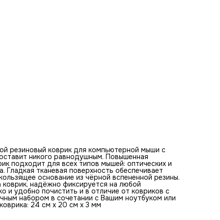
ковриков с RGB подсветкой его можно стирать. Этот ков
будет отличным набором в сочетании с Вашим ноутбуком
клавиатурой. Оптимальная толщина коврика - 3 мм. Разм
коврика: 24 см x 20 см x 3 мм
Базовые цвета коврика для мыши:
зелёный, белый, чёрный, оранжевый, розовый, красный,
жёлтый, серый, коричневый, фиолетовый,
Рассказ "Эта картина представит вам яркий мир тропиче
птиц и зелени"
Эта яркая картина переносит нас в сердце тропиков где
буйство жизни развернулось в своем самом полном
проявлении. Мы видим сочные зелёные листья, каждый из
которых словно звучит мелодию джунглей. Эти листья — 
не только богатство зелени, но и символ жизни и роста.
Среди листвы присутствуют тропические цветы, которые
словно подсвечивают картину своими белыми лепестками
Эти цветы заключают в себе невидимую магию первозда
природы и навеивают мысли о нетронутых уголках мира,
скрытых от человеческого взора. Прекрасные туканы,
расселившиеся по всей картине, добавляют нотку экзоти
великолепия. Их чёрные крылья и яркие оранжевые клювы 
это нечто большее, чем просто краски дикой природы. О
ой резиновый коврик для компьютерной мыши с
являются олицетворением свободы и жизни в гармонии с
е оставит никого равнодушным. Повышенная
окружающей средой. Независимо от того, где ты находиш
ик подходит для всех типов мышей: оптических и
глядя на эту картину, можно почувствовать дуновение
а. Гладкая тканевая поверхность обеспечивает
тёплого тропического ветра и услышать гимн природной
ользящее основание из чёрной вспененной резины.
гармонии. Фон в нежно-розовых тонах, окружающий это
а коврик, надёжно фиксируется на любой
буйство зелени и птиц, создаёт неповторимый контраст 
ко и удобно почистить и в отличие от ковриков с
дополняет общий ансамбль спокойствием и нежностью. 
ичным набором в сочетании с Вашим ноутбуком или
розовый фон словно прячет в себе бесконечные тропиче
оврика: 24 см x 20 см x 3 мм
дожди и безмятежные закаты. В нем скрыта та самая
атмосферная гармония, которую можно найти только в