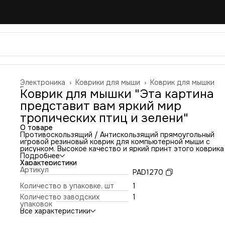
Электроника
›
Коврики для мыши
›
Коврик для мышки
Главная
›
Коврик для мышки "Эта картина
представит вам яркий мир
тропических птиц и зелени"
О товаре
Противоскользящий / Антискользящий прямоугольный
игровой резиновый коврик для компьютерной мыши с
рисунком. Высокое качество и яркий принт этого коврика
оставит никого равнодушным. Повышенная износостойко
Подробнее
и лучшее соотношение цена/качество. Коврик подходит 
Характеристики
всех типов мышей: оптических и лазерных с любой
Артикул
PAD1270
чувствительностью и любым типом сенсора. Гладкая
тканевая поверхность обеспечивает полный контроль на
Количество в упаковке, шт
1
движениями компьютерной мышки. Нескользящее основа
Количество заводских
1
из чёрной вспененной резины. Не очень большой и не оче
упаковок
маленький, идеального размера коврик, надёжно
Все характеристики
фиксируется на любой поверхности. Не скользит по столу
приятный на ощупь. Легко и удобно почистить и в отличи