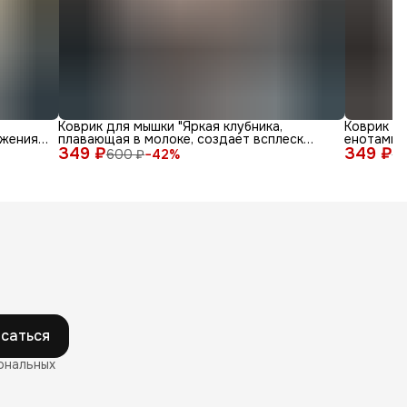
Коврик для мышки "Яркая клубника,
Коврик д
жения
плавающая в молоке, создает всплеск
енотами в
349 ₽
радости"
349 ₽
600 ₽
−
42
%
6
саться
ональных