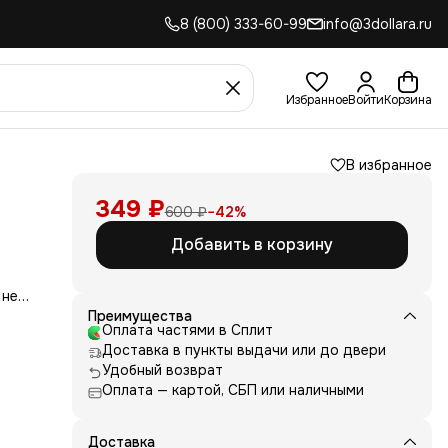
8 (800) 333-60-99
info@3dollara.ru
Избранное
Войти
Корзина
В избранное
349 ₽
600 ₽
−
42
%
Добавить в корзину
 не
сть
Преимущества
для
Оплата частями в Сплит
Доставка в пункты выдачи или до двери
д
Удобный возврат
ние
Оплата — картой, СБП или наличными
нь
 и
е от
Доставка