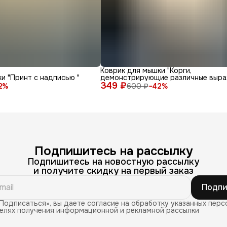
Коврик для мышки "Корги,
и "Принт с надписью "
демонстрирующие различные выра
349 ₽
лица и эмоции на белом фоне"
2
%
600 ₽
−
42
%
Подпишитесь на рассылку
Подпишитесь на новостную рассылку
и получите скидку на первый заказ
Подпи
Подписаться», вы даете согласие на обработку указанных перс
целях получения информационной и рекламной рассылки