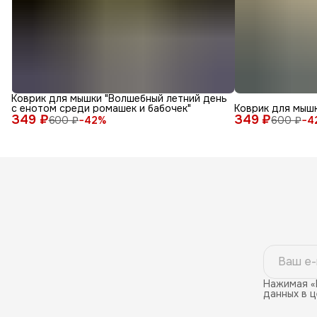
Коврик для мышки "Волшебный летний день
с енотом среди ромашек и бабочек"
Коврик для мышк
349 ₽
349 ₽
600 ₽
−
42
%
600 ₽
−
4
Нажимая «
данных в 