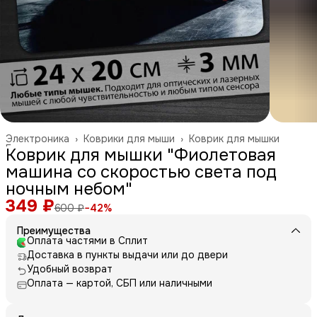
Электроника
›
Коврики для мыши
›
Коврик для мышки
Главная
›
Коврик для мышки "Фиолетовая
машина со скоростью света под
ночным небом"
349 ₽
600 ₽
−
42
%
Преимущества
Оплата частями в Сплит
Доставка в пункты выдачи или до двери
Удобный возврат
Оплата — картой, СБП или наличными