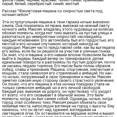
серый, белый, серебристый, синий, желтый
Рассказ "Фиолетовая машина со скоростью света под
ночным небом."
Эта остроугольная машина в тени гаража ночью внезапно
ожила. Она показалась из мрака, выезжая на нежный свету
ночного неба. Максим, владелец этого чудовища на колёсах,
обожал моменты, когда мог тихо выехать на пустые улицы и
разогнаться до невероятных скоростей, наслаждаясь
каждым мгновением. Его автомобиль был его гордостью, его
мечтой и его ночным спутником, который никогда не
подводил. Максим часто представлял себе, как бы выглядела
его жизнь, если бы он решился на участие в уличных гонках.
Он знал, что и машина, и его навыки вполне позволили бы ему
выйти в лидеры. Каждый вечер он тренировался, делая
идеальные повороты и разгоняясь по пустым дорогам, почти
не касаясь педали тормоза. Его мысли были полны образов
побед, славы и признания. Машина, спортивная, элегантная и
мощная, стала символом его стремлений и амбиций. Но как-
то ночью, погруженный в свои тренировки и мысли, Максим
заметил совсем иную сторону своего страстного увлечения.
Он понял, что его машина в этих ночных поездках стала не
только символом амбиций, но и его личной свободой.
Каждый раз, выезжая на дорогу, он чувствовал, что уходит
от всего, что его сковывает в обычной жизни. Это были
моменты, когда он был самим собой. Однажды, ночью, когда
город спал особенно тихо, Максим решил объехать свои
любимые места, напоследок взглянув на город с высоты. Ему
казалось, что он летит над зданием, взглядывая на
светящиеся огни. Он остановился на вершине холма и вышел
из машины, чтобы насладиться видом. Ощущение свободы и