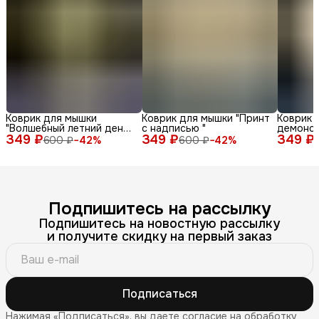
Коврик для мышки
Коврик для мышки "Принт
Коврик 
"Волшебный летний день
с надписью "
демонс
349 ₽
с енотом среди ромашек
349 ₽
349 ₽
различн
600 ₽
−
42
%
600 ₽
−
42
%
и бабочек"
лица и 
фоне"
Подпишитесь на рассылку
Подпишитесь на новостную рассылку
и получите скидку на первый заказ
Подписаться
Нажимая «Подписаться», вы даете согласие на обработку