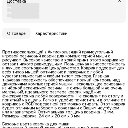
Доставка
О товаре
Характеристики
Противоскользящий / Антискользящий прямоугольный
игровой резиновый коврик для компьютерной мыши с
рисунком. Высокое качество и яркий принт этого коврика не
оставит никого равнодушным. Повышенная износостойкость
и лучшее соотношение цена/качество. Коврик подходит для
всех типов мышей: оптических и лазерных с любой
чувствительностью и любым типом сенсора. Гладкая
тканевая поверхность обеспечивает полный контроль над
движениями компьютерной мышки. Нескользящее основание
из чёрной вспененной резины. Не очень большой и не очень
маленький, идеального размера коврик, надёжно
фиксируется на любой поверхности. Не скользит по столу и
приятный на ощупь. Легко и удобно почистить и в отличие от
ковриков с RGB подсветкой его можно стирать. Этот коврик
будет отличным набором в сочетании с Вашим ноутбуком
или клавиатурой. Оптимальная толщина коврика - 3 мм.
Размеры коврика: 24 см x 20 см x 3 мм
Базовые цвета коврика для мыши:
фиолетовый, черный, красный, темно-синий, оранжевый,