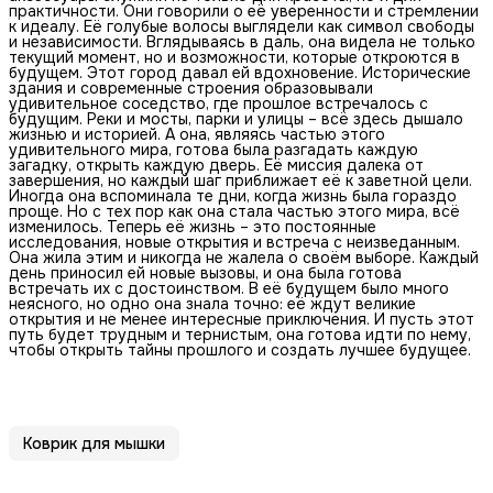
практичности. Они говорили о её уверенности и стремлении
к идеалу. Её голубые волосы выглядели как символ свободы
и независимости. Вглядываясь в даль, она видела не только
текущий момент, но и возможности, которые откроются в
будущем. Этот город давал ей вдохновение. Исторические
здания и современные строения образовывали
удивительное соседство, где прошлое встречалось с
будущим. Реки и мосты, парки и улицы – всё здесь дышало
жизнью и историей. А она, являясь частью этого
удивительного мира, готова была разгадать каждую
загадку, открыть каждую дверь. Её миссия далека от
завершения, но каждый шаг приближает её к заветной цели.
Иногда она вспоминала те дни, когда жизнь была гораздо
проще. Но с тех пор как она стала частью этого мира, всё
изменилось. Теперь её жизнь – это постоянные
исследования, новые открытия и встреча с неизведанным.
Она жила этим и никогда не жалела о своём выборе. Каждый
день приносил ей новые вызовы, и она была готова
встречать их с достоинством. В её будущем было много
неясного, но одно она знала точно: её ждут великие
открытия и не менее интересные приключения. И пусть этот
путь будет трудным и тернистым, она готова идти по нему,
чтобы открыть тайны прошлого и создать лучшее будущее.
Коврик для мышки