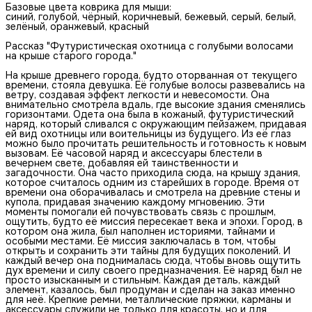
Базовые цвета коврика для мыши:
синий, голубой, чёрный, коричневый, бежевый, серый, белый,
зелёный, оранжевый, красный
Рассказ "Футуристическая охотница с голубыми волосами
на крыше старого города."
На крыше древнего города, будто оторванная от текущего
времени, стояла девушка. Её голубые волосы развевались на
ветру, создавая эффект легкости и невесомости. Она
внимательно смотрела вдаль, где высокие здания сменялись
горизонтами. Одета она была в кожаный, футуристический
наряд, который сливался с окружающим пейзажем, придавая
ей вид охотницы или воительницы из будущего. Из её глаз
можно было прочитать решительность и готовность к новым
вызовам. Её часовой наряд и аксессуары блестели в
вечернем свете, добавляя ей таинственности и
загадочности. Она часто приходила сюда, на крышу здания,
которое считалось одним из старейших в городе. Время от
времени она оборачивалась и смотрела на древние стены и
купола, придавая значению каждому мгновению. Эти
моменты помогали ей почувствовать связь с прошлым,
ощутить, будто её миссия пересекает века и эпохи. Город, в
котором она жила, был наполнен историями, тайнами и
особыми местами. Её миссия заключалась в том, чтобы
открыть и сохранить эти тайны для будущих поколений. И
каждый вечер она поднималась сюда, чтобы вновь ощутить
дух времени и силу своего предназначения. Её наряд был не
просто изысканным и стильным. Каждая деталь, каждый
элемент, казалось, был продуман и сделан на заказ именно
для неё. Крепкие ремни, металлические пряжки, карманы и
аксессуары служили не только для красоты, но и для