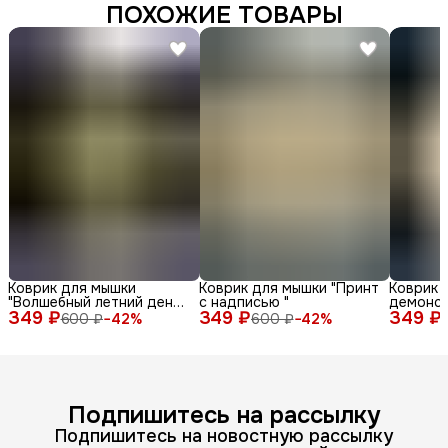
ПОХОЖИЕ ТОВАРЫ
Коврик для мышки
Коврик для мышки "Принт
Коврик 
"Волшебный летний день
с надписью "
демонс
349 ₽
с енотом среди ромашек
349 ₽
349 ₽
различн
600 ₽
−
42
%
600 ₽
−
42
%
и бабочек"
лица и 
фоне"
Подпишитесь на рассылку
Подпишитесь на новостную рассылку