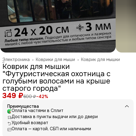
Электроника
›
Коврики для мыши
›
Коврик для мышки
Главная
›
Коврик для мышки
"Футуристическая охотница с
голубыми волосами на крыше
старого города"
349 ₽
600 ₽
−
42
%
Преимущества
Оплата частями в Сплит
Доставка в пункты выдачи или до двери
Удобный возврат
Оплата — картой, СБП или наличными