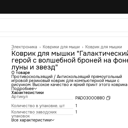
Электроника
›
Коврики для мыши
›
Коврик для мышки
Главная
›
Коврик для мышки "Галактически
герой с волшебной броней на фон
луны и звезд"
О товаре
Противоскользящий / Антискользящий прямоугольный
игровой резиновый коврик для компьютерной мыши с
рисунком. Высокое качество и яркий принт этого коврика
оставит никого равнодушным. Повышенная износостойко
Подробнее
и лучшее соотношение цена/качество. Коврик подходит 
Характеристики
всех типов мышей: оптических и лазерных с любой
Артикул
PAD03000880
чувствительностью и любым типом сенсора. Гладкая
тканевая поверхность обеспечивает полный контроль на
Количество в упаковке, шт
1
движениями компьютерной мышки. Нескользящее основа
Количество заводских
1
из чёрной вспененной резины. Не очень большой и не оче
упаковок
маленький, идеального размера коврик, надёжно
Все характеристики
фиксируется на любой поверхности. Не скользит по столу
приятный на ощупь. Легко и удобно почистить и в отличи