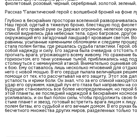
фиолетовый, розовый, черный, серебряный, золотой, зеленый,
Рассказ "Галактический герой с волшебной броней на фоне лу
Глубоко в бескрайних просторах вселенной разворачивалась
Наш герой, одетый в тяжелую броню, блестящую под фиолет
горы. В его правой руке он держал огромное, нелегкое оруж
спиной виднелись два небесных тела, одно багровое, друго
окружающий его загадочный ландшафт кровавым светом. Во
равнины, усыпанные каменными обломками и следами прошедши
стала полем битвы, где решалась судьба галактики. Герой, 
собой надежду и силу. Его задача была очевидна: отстоять 
прогнать врага, угрожающего всему живому. Но сражение бы
горизонтом, его тени усеянные тьмой, приближались над по
столкнуться с неминуемой атакой. Внимательно оценивая об
к бою. Ему оставалось лишь несколько мгновений для отдых
него с новой мощью. В его сердце пылала величайшая решимо
помощи от тех, кто рассчитывал на его защиту. Этот зов да
усталость и крики боли. Он знал, что за его спиной находятс
удар его оружием, каждый луч его глаза был направлен на с
будущее становилось все более неопределенным, но герой б
этой планеты, ее последней надеждой в бескрайнем космос
усиливалась, и он был полон силы, чтобы продолжить свою бо
стыке планет и звезд, готовый встретить врага лицом к лицу
полем битвы, его судьбой и его вечным домом. В его руках б
бесчетного множества других миров, разделенных только то