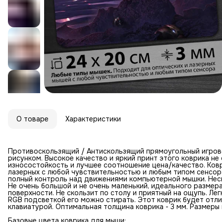
О товаре
Характеристики
Противоскользящий / Антискользящий прямоугольный игров
рисунком. Высокое качество и яркий принт этого коврика н
износостойкость и лучшее соотношение цена/качество. Ковр
лазерных с любой чувствительностью и любым типом сенсор
полный контроль над движениями компьютерной мышки. Неск
Не очень большой и не очень маленький, идеального размер
поверхности. Не скользит по столу и приятный на ощупь. Лег
RGB подсветкой его можно стирать. Этот коврик будет отл
клавиатурой. Оптимальная толщина коврика - 3 мм. Размеры к
Базовые цвета коврика для мыши: