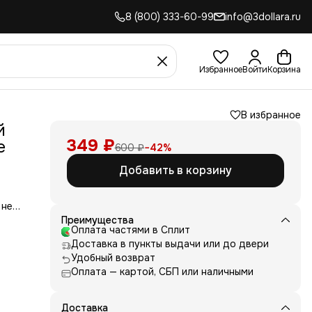
8 (800) 333-60-99
info@3dollara.ru
Избранное
Войти
Корзина
В избранное
й
349 ₽
е
600 ₽
−
42
%
Добавить в корзину
 не
сть
Преимущества
для
Оплата частями в Сплит
Доставка в пункты выдачи или до двери
д
Удобный возврат
ние
Оплата — картой, СБП или наличными
нь
 и
е от
Доставка