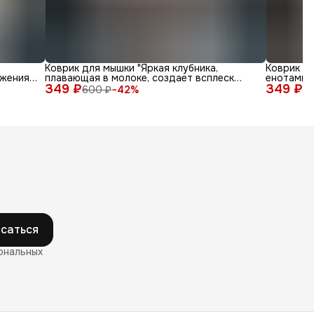
Коврик для мышки "Яркая клубника,
Коврик д
жения
плавающая в молоке, создает всплеск
енотами в
349 ₽
радости"
349 ₽
600 ₽
−
42
%
6
саться
ональных