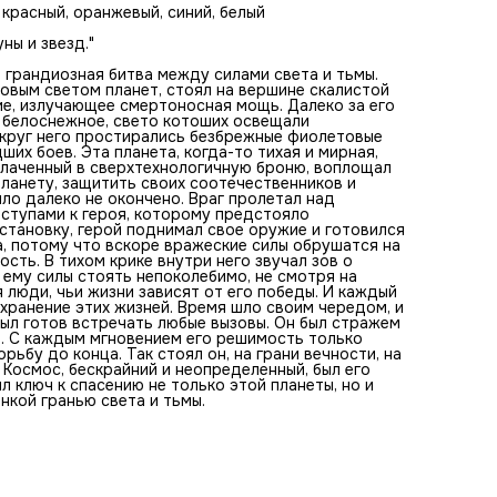
новой мощью. В его сердце пылала величайшая решимост
 красный, оранжевый, синий, белый
тихом крике внутри него звучал зов о помощи от тех, кто
рассчитывал на его защиту. Этот зов дал ему силы стоят
ны и звезд."
непоколебимо, не смотря на усталость и крики боли. Он з
что за его спиной находятся люди, чьи жизни зависят от 
 грандиозная битва между силами света и тьмы.
победы. И каждый удар его оружием, каждый луч его глаз
овым светом планет, стоял на вершине скалистой
был направлен на сохранение этих жизней. Время шло св
ие, излучающее смертоносная мощь. Далеко за его
чередом, и будущее становилось все более неопределен
е белоснежное, свето котоших освещали
но герой был готов встречать любые вызовы. Он был стр
круг него простирались безбрежные фиолетовые
этой планеты, ее последней надеждой в бескрайнем косм
х боев. Эта планета, когда-то тихая и мирная,
С каждым мгновением его решимость только усиливалась
облаченный в сверхтехнологичную броню, воплощал
он был полон силы, чтобы продолжить свою борьбу до ко
планету, защитить своих соотечественников и
Так стоял он, на грани вечности, на стыке планет и звезд,
ло далеко не окончено. Враг пролетал над
готовый встретить врага лицом к лицу. Космос, бескрайн
дступами к героя, которому предстояло
неопределенный, был его полем битвы, его судьбой и его
становку, герой поднимал свое оружие и готовился
вечным домом. В его руках был ключ к спасению не тольк
а, потому что вскоре вражеские силы обрушатся на
этой планеты, но и бесчетного множества других миров,
сть. В тихом крике внутри него звучал зов о
разделенных только тонкой гранью света и тьмы.
л ему силы стоять непоколебимо, не смотря на
я люди, чьи жизни зависят от его победы. И каждый
охранение этих жизней. Время шло своим чередом, и
ыл готов встречать любые вызовы. Он был стражем
е. С каждым мгновением его решимость только
рьбу до конца. Так стоял он, на грани вечности, на
. Космос, бескрайний и неопределенный, был его
ыл ключ к спасению не только этой планеты, но и
нкой гранью света и тьмы.