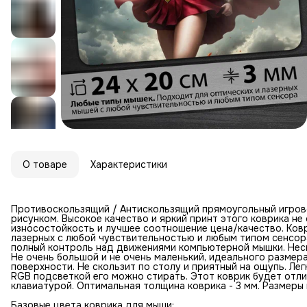
О товаре
Характеристики
Противоскользящий / Антискользящий прямоугольный игров
рисунком. Высокое качество и яркий принт этого коврика н
износостойкость и лучшее соотношение цена/качество. Ковр
лазерных с любой чувствительностью и любым типом сенсор
полный контроль над движениями компьютерной мышки. Неск
Не очень большой и не очень маленький, идеального размер
поверхности. Не скользит по столу и приятный на ощупь. Лег
RGB подсветкой его можно стирать. Этот коврик будет отл
клавиатурой. Оптимальная толщина коврика - 3 мм. Размеры к
Базовые цвета коврика для мыши: