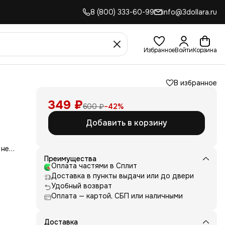
8 (800) 333-60-99
info@3dollara.ru
Избранное
Войти
Корзина
В избранное
349 ₽
600 ₽
−
42
%
Добавить в корзину
 не
сть
Преимущества
для
Оплата частями в Сплит
Доставка в пункты выдачи или до двери
д
Удобный возврат
ние
Оплата — картой, СБП или наличными
нь
 и
е от
Доставка