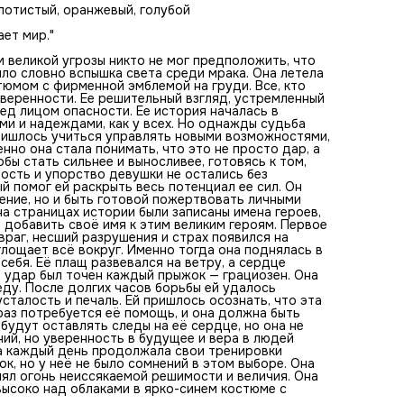
других. Он рассказывал ей о прошлом, где на страницах
олотистый, оранжевый, голубой
истории были записаны имена героев, которые встали на
защиту слабых. И теперь пришло её время добавить своё
ет мир."
к этим великим героям. Первое испытание не заставило с
долго ждать. Могущественный враг, несший разрушения 
м великой угрозы никто не мог предположить, что
страх появился на горизонте. Небо омрачилось тучами и
ыло словно вспышка света среди мрака. Она летела
казалось, что тьма поглощает всё вокруг. Именно тогда 
юмом с фирменной эмблемой на груди. Все, кто
поднялась в воздух готовая к бою и к защите тех, кто не
уверенности. Ее решительный взгляд, устремленный
может защитить себя. Её плащ развевался на ветру, а се
ред лицом опасности. Ее история началась в
билось учащенно от предстоящего столкновения. Кажды
ми и надеждами, как у всех. Но однажды судьба
удар был точен каждый прыжок — грациозен. Она смело
пришлось учиться управлять новыми возможностями,
сражалась видя перед собой только одну цель — победу
нно она стала понимать, что это не просто дар, а
После долгих часов борьбы ей удалось сокрушить врага.
бы стать сильнее и выносливее, готовясь к том,
вместо триумфа в её глазах светилась усталость и печал
ость и упорство девушки не остались без
пришлось осознать, что эта победа была только началом
й помог ей раскрыть весь потенциал ее сил. Он
долгого пути. Миру ещё много раз потребуется её помощ
мение, но и быть готовой пожертвовать личными
она должна быть готовой к любому вызову. Каждое
на страницах истории были записаны имена героев,
испытание и каждая битва будут оставлять следы на её
 добавить своё имя к этим великим героям. Первое
сердце, но она не собиралась отступать. На её пути было
враг, несший разрушения и страх появился на
много трудных решений, но уверенность в будущее и вер
глощает всё вокруг. Именно тогда она поднялась в
людей давали ей силы. Теперь, когда мир вновь дышал
 себя. Её плащ развевался на ветру, а сердце
спокойно она каждый день продолжала свои тренировки
 удар был точен каждый прыжок — грациозен. Она
готовясь к новым подвигам. Она понимала, что её путь
ду. После долгих часов борьбы ей удалось
нелёгок, но у неё не было сомнений в этом выборе. Она б
сталость и печаль. Ей пришлось осознать, что эта
готова на всё ради защиты мира и людей. В её глазах сия
раз потребуется её помощь, и она должна быть
огонь неиссякаемой решимости и величия. Она была
будут оставлять следы на её сердце, но она не
символом надежды и красоты силы, что всегда парила в
ний, но уверенность в будущее и вера в людей
над облаками в ярко-синем костюме с красным плащом и
на каждый день продолжала свои тренировки
героической эмблемой на груди.
ок, но у неё не было сомнений в этом выборе. Она
сиял огонь неиссякаемой решимости и величия. Она
высоко над облаками в ярко-синем костюме с