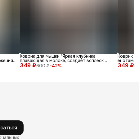
Коврик для мышки "Яркая клубника,
Коврик д
жения
плавающая в молоке, создает всплеск
енотами в
349 ₽
радости"
349 ₽
600 ₽
−
42
%
6
саться
ональных