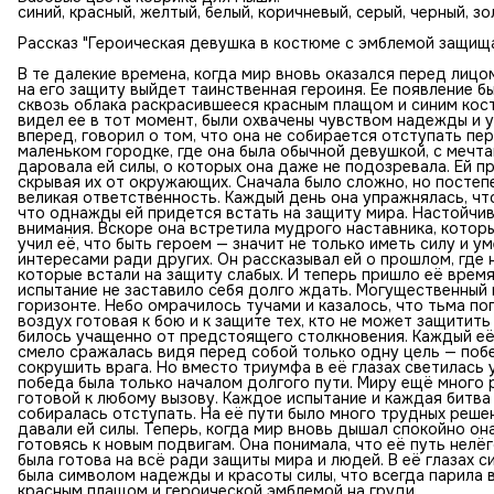
синий, красный, желтый, белый, коричневый, серый, черный, з
Рассказ "Героическая девушка в костюме с эмблемой защища
В те далекие времена, когда мир вновь оказался перед лицо
на его защиту выйдет таинственная героиня. Ее появление б
сквозь облака раскрасившееся красным плащом и синим кост
видел ее в тот момент, были охвачены чувством надежды и 
вперед, говорил о том, что она не собирается отступать пе
маленьком городке, где она была обычной девушкой, с мечта
даровала ей силы, о которых она даже не подозревала. Ей 
скрывая их от окружающих. Сначала было сложно, но постепе
великая ответственность. Каждый день она упражнялась, что
что однажды ей придется встать на защиту мира. Настойчив
внимания. Вскоре она встретила мудрого наставника, которы
учил её, что быть героем — значит не только иметь силу и у
интересами ради других. Он рассказывал ей о прошлом, где 
которые встали на защиту слабых. И теперь пришло её время
испытание не заставило себя долго ждать. Могущественный 
горизонте. Небо омрачилось тучами и казалось, что тьма по
воздух готовая к бою и к защите тех, кто не может защитить
билось учащенно от предстоящего столкновения. Каждый её
смело сражалась видя перед собой только одну цель — побе
сокрушить врага. Но вместо триумфа в её глазах светилась у
победа была только началом долгого пути. Миру ещё много 
готовой к любому вызову. Каждое испытание и каждая битва 
собиралась отступать. На её пути было много трудных реше
давали ей силы. Теперь, когда мир вновь дышал спокойно о
готовясь к новым подвигам. Она понимала, что её путь нелёг
была готова на всё ради защиты мира и людей. В её глазах 
была символом надежды и красоты силы, что всегда парила 
красным плащом и героической эмблемой на груди.