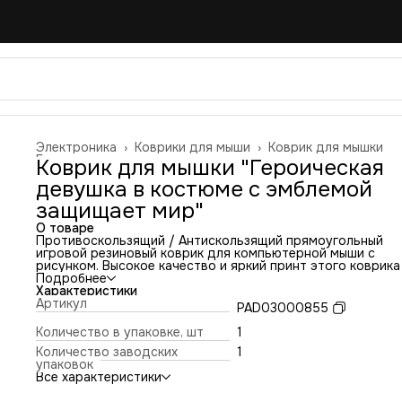
Электроника
›
Коврики для мыши
›
Коврик для мышки
Главная
›
Коврик для мышки "Героическая
девушка в костюме с эмблемой
защищает мир"
О товаре
Противоскользящий / Антискользящий прямоугольный
игровой резиновый коврик для компьютерной мыши с
рисунком. Высокое качество и яркий принт этого коврика
оставит никого равнодушным. Повышенная износостойко
Подробнее
и лучшее соотношение цена/качество. Коврик подходит 
Характеристики
всех типов мышей: оптических и лазерных с любой
Артикул
PAD03000855
чувствительностью и любым типом сенсора. Гладкая
тканевая поверхность обеспечивает полный контроль на
Количество в упаковке, шт
1
движениями компьютерной мышки. Нескользящее основа
Количество заводских
1
из чёрной вспененной резины. Не очень большой и не оче
упаковок
маленький, идеального размера коврик, надёжно
Все характеристики
фиксируется на любой поверхности. Не скользит по столу
приятный на ощупь. Легко и удобно почистить и в отличи