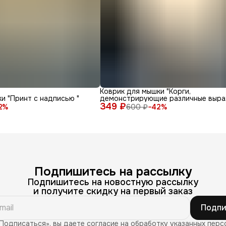
Коврик для мышки "Корги,
и "Принт с надписью "
демонстрирующие различные выра
349 ₽
лица и эмоции на белом фоне"
2
%
600 ₽
−
42
%
Подпишитесь на рассылку
Подпишитесь на новостную рассылку
и получите скидку на первый заказ
Подпи
Подписаться», вы даете согласие на обработку указанных перс