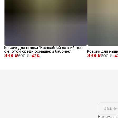
Коврик для мышки "Волшебный летний день
с енотом среди ромашек и бабочек"
Коврик для мышк
349 ₽
349 ₽
600 ₽
−
42
%
600 ₽
−
4
Нажимая «