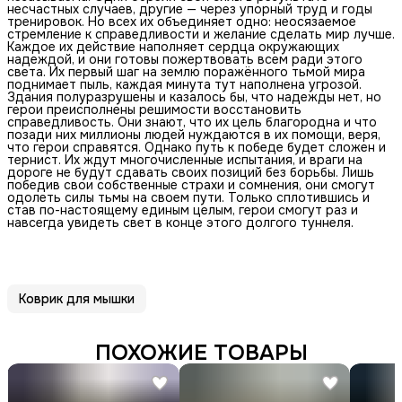
несчастных случаев, другие — через упорный труд и годы
тренировок. Но всех их объединяет одно: неосязаемое
стремление к справедливости и желание сделать мир лучше.
Каждое их действие наполняет сердца окружающих
надеждой, и они готовы пожертвовать всем ради этого
света. Их первый шаг на землю поражённого тьмой мира
поднимает пыль, каждая минута тут наполнена угрозой.
Здания полуразрушены и казалось бы, что надежды нет, но
герои преисполнены решимости восстановить
справедливость. Они знают, что их цель благородна и что
позади них миллионы людей нуждаются в их помощи, веря,
что герои справятся. Однако путь к победе будет сложен и
тернист. Их ждут многочисленные испытания, и враги на
дороге не будут сдавать своих позиций без борьбы. Лишь
победив свои собственные страхи и сомнения, они смогут
одолеть силы тьмы на своем пути. Только сплотившись и
став по-настоящему единым целым, герои смогут раз и
навсегда увидеть свет в конце этого долгого туннеля.
Коврик для мышки
ПОХОЖИЕ ТОВАРЫ