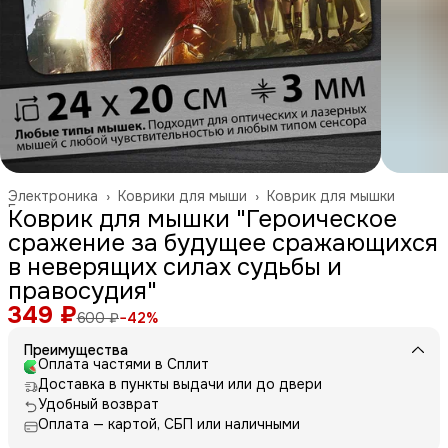
Электроника
›
Коврики для мыши
›
Коврик для мышки
Главная
›
Коврик для мышки "Героическое
сражение за будущее сражающихся
в неверящих силах судьбы и
правосудия"
349 ₽
600 ₽
−
42
%
Преимущества
Оплата частями в Сплит
Доставка в пункты выдачи или до двери
Удобный возврат
Оплата — картой, СБП или наличными