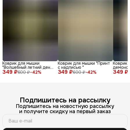
Коврик для мышки
Коврик для мышки "Принт
Коврик 
"Волшебный летний день
с надписью "
демонс
349 ₽
с енотом среди ромашек
349 ₽
349 ₽
различн
600 ₽
−
42
%
600 ₽
−
42
%
и бабочек"
лица и 
фоне"
Подпишитесь на рассылку
Подпишитесь на новостную рассылку
и получите скидку на первый заказ