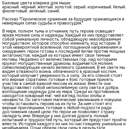
Базовые цвета коврика для мыши:
красный, чёрный, жёлтый, золотой, серый, коричневый, белый,
фиолетовый, зелёный, синий,
Рассказ "Героическое сражение за будущее сражающихся в
неверящих силах судьбы и правосудия."
В мире, полном тьмы и отчаяния, путь героев освещает
яркая молния силы и надежды. Каждый из них представляет
собой уникальную личность, обладающую невообразимым
могуществом, которое способно изменить ход истории. В
этой невероятной вселенной, поглощенной напряжением и
ожиданием, герои готовы к последней битве против мощных
антагонистов, каждый из которых имеет свои темные
мотивы. Недалеко от величественных гор, над которыми
кружат могущественные драконы, вздымается молния,
символизирующая начало великого сражения. В её свете мы
видим отважного воина, облаченного в красный костюм,
который излучает уверенность и силу. За его спиной стоят
его верные соратники, готовые к бою, готовые принять
участие в самой важной миссии их жизни. Вместе они
представляют собой непоколебимую силу света и добра,
воплощение надежды для их мира. Среди их противников
находится коварный маг, чей взгляд полон злобы и
ненависти. Он заготовил магические заклинания и ловушки,
чтобы остановить героев на их пути. За ним стоят его
верные приспешники, готовые к любой подлости ради
достижения своей цели. Но герои не позволяют страху
овладеть ими. Впереди у них долгая дорога, полный
испытаний и трудностей путь, который им предстоит пройти
вместе. История каждого из них по-настоящему уникальна и
незабываема. Одни обрели свои силы в результате