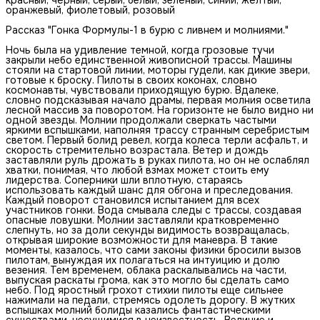
оранжевый, фиолетовый, розовый
Рассказ "Гонка Формулы-1 в бурю с ливнем и молниями."
Ночь была на удивление темной, когда грозовые тучи
закрыли небо единственной живописной трассы. Машины
стояли на стартовой линии, моторы гудели, как дикие звери,
готовые к броску. Пилоты в своих коконах, словно
космонавты, чувствовали приходящую бурю. Вдалеке,
словно подсказывая начало драмы, первая молния осветила
лесной массив за поворотом. На горизонте не было видно ни
одной звезды. Молнии продолжали сверкать частыми
яркими вспышками, наполняя трассу странным серебристым
светом. Первый болид ревел, когда колеса терли асфальт, и
скорость стремительно возрастала. Ветер и дождь
заставляли руль дрожать в руках пилота, но он не ослаблял
хватки, понимая, что любой взмах может стоить ему
лидерства. Соперники шли вплотную, стараясь
использовать каждый шанс для обгона и преследования.
Каждый поворот становился испытанием для всех
участников гонки. Вода смывала следы с трассы, создавая
опасные ловушки. Молнии заставляли кратковременно
слепнуть, но за доли секунды видимость возвращалась,
открывая широкие возможности для маневра. В такие
моменты, казалось, что сами законы физики бросили вызов
пилотам, вынуждая их полагаться на интуицию и долю
везения. Тем временем, облака раскалывались на части,
выпуская раскаты грома, как это могло бы сделать само
небо. Под яростный грохот стихии пилоты еще сильнее
нажимали на педали, стремясь одолеть дорогу. В жутких
вспышках молний болиды казались фантастическими
существами, несущимися в неизвестность. Величие и