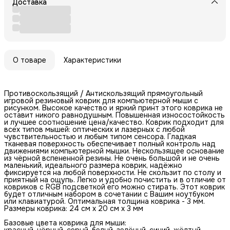
Доставка
О товаре
Характеристики
Противоскользящий / Антискользящий прямоугольный
игровой резиновый коврик для компьютерной мыши с
рисунком. Высокое качество и яркий принт этого коврика не
оставит никого равнодушным. Повышенная износостойкость
и лучшее соотношение цена/качество. Коврик подходит для
всех типов мышей: оптических и лазерных с любой
чувствительностью и любым типом сенсора. Гладкая
тканевая поверхность обеспечивает полный контроль над
движениями компьютерной мышки. Нескользящее основание
из чёрной вспененной резины. Не очень большой и не очень
маленький, идеального размера коврик, надёжно
фиксируется на любой поверхности. Не скользит по столу и
приятный на ощупь. Легко и удобно почистить и в отличие от
ковриков с RGB подсветкой его можно стирать. Этот коврик
будет отличным набором в сочетании с Вашим ноутбуком
или клавиатурой. Оптимальная толщина коврика - 3 мм.
Размеры коврика: 24 см x 20 см x 3 мм
Базовые цвета коврика для мыши:
красный, чёрный, серый, белый, зелёный, синий, жёлтый,