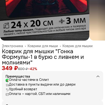
Электроника
›
Коврики для мыши
›
Коврик для мышки
Главная
›
Коврик для мышки "Гонка
Формулы-1 в бурю с ливнем и
молниями"
349 ₽
600 ₽
−
42
%
Преимущества
Оплата частями в Сплит
Доставка в пункты выдачи или до двери
Удобный возврат
Оплата — картой, СБП или наличными