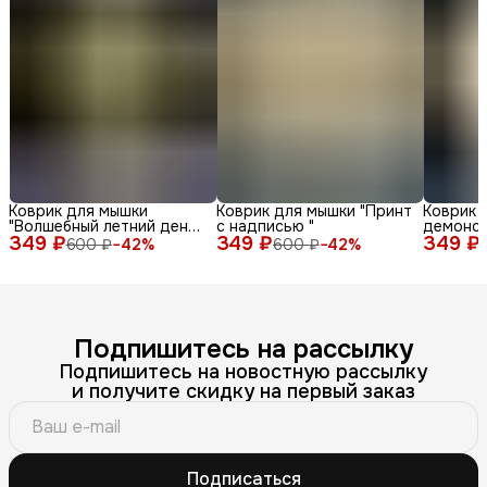
Коврик для мышки
Коврик для мышки "Принт
Коврик 
"Волшебный летний день
с надписью "
демонс
349 ₽
с енотом среди ромашек
349 ₽
349 ₽
различн
600 ₽
−
42
%
600 ₽
−
42
%
и бабочек"
лица и 
фоне"
Подпишитесь на рассылку
Подпишитесь на новостную рассылку
и получите скидку на первый заказ
Подписаться