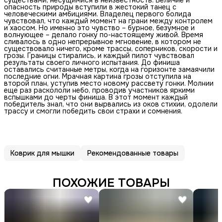
опасность природы вступили в жестокий танец с
человеческими амбициями. Владелец первого болида
чувствовал, что каждый момент на грани между контролем
и хаосом. Но именно это чувство – бурное, безумное и
волнующее – делало гонку по-настоящему живой. Время
сливалось в одно непрерывное мгновение, в котором не
существовало ничего, кроме трассы, соперников, скорости и
грозы. Границы стирались, и каждый пилот чувствовал
результаты своего личного испытания. До финиша
оставались считанные метры, когда на горизонте замаячили
последние огни. Мрачная картина грозы отступила на
второй план, уступив место новому рассвету гонки. Молнии
еще раз раскололи небо, проводив участников яркими
вспышками до черты финиша. В этот момент каждый
победитель знал, что они вырвались из оков стихии, одолели
трассу и смогли победить свои страхи и сомнения.
Коврик для мышки
Рекомендованные товары
ПОХОЖИЕ ТОВАРЫ