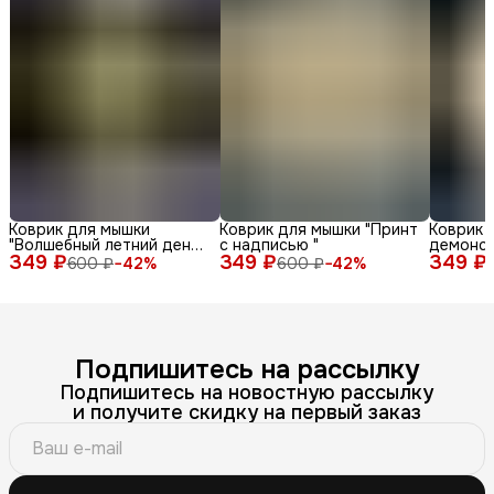
Коврик для мышки
Коврик для мышки "Принт
Коврик 
"Волшебный летний день
с надписью "
демонс
349 ₽
с енотом среди ромашек
349 ₽
349 ₽
различн
600 ₽
−
42
%
600 ₽
−
42
%
и бабочек"
лица и 
фоне"
Подпишитесь на рассылку
Подпишитесь на новостную рассылку
и получите скидку на первый заказ