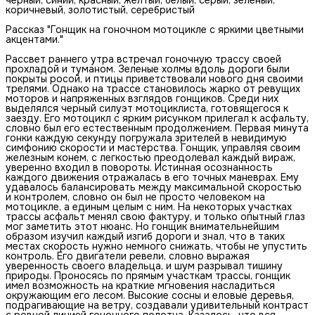
коричневый, золотистый, серебристый
Рассказ "Гонщик на гоночном мотоцикле с яркими цветными
акцентами."
Рассвет раннего утра встречал гоночную трассу своей
прохладой и туманом. Зеленые холмы вдоль дороги были
покрыты росой, и птицы приветствовали нового дня своими
трелями. Однако на трассе становилось жарко от ревущих
моторов и напряженных взглядов гонщиков. Среди них
выделялся черный силуэт мотоциклиста, готовящегося к
заезду. Его мотоцикл с ярким рисунком прилегал к асфальту,
словно был его естественным продолжением. Первая минута
гонки каждую секунду погружала зрителей в невидимую
симфонию скорости и мастерства. Гонщик, управляя своим
железным конем, с легкостью преодолевал каждый вираж,
уверенно входил в повороты. Истинная осознанность
каждого движения отражалась в его точных маневрах. Ему
удавалось балансировать между максимальной скоростью
и контролем, словно он был не просто человеком на
мотоцикле, а единым целым с ним. На некоторых участках
трассы асфальт менял свою фактуру, и только опытный глаз
мог заметить этот нюанс. Но гонщик внимательнейшим
образом изучил каждый изгиб дороги и знал, что в таких
местах скорость нужно немного снижать, чтобы не упустить
контроль. Его двигатели ревели, словно выражая
уверенность своего владельца, и шум разрывал тишину
природы. Проносясь по прямым участкам трассы, гонщик
имел возможность на краткие мгновения насладиться
окружающим его лесом. Высокие сосны и еловые деревья,
подрагивающие на ветру, создавали удивительный контраст
с ровной линией гоночного полотна. Казалось, что вся