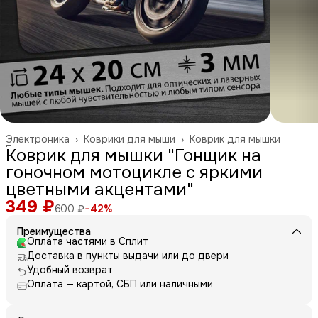
Электроника
›
Коврики для мыши
›
Коврик для мышки
Главная
›
Коврик для мышки "Гонщик на
гоночном мотоцикле с яркими
цветными акцентами"
349 ₽
600 ₽
−
42
%
Преимущества
Оплата частями в Сплит
Доставка в пункты выдачи или до двери
Удобный возврат
Оплата — картой, СБП или наличными