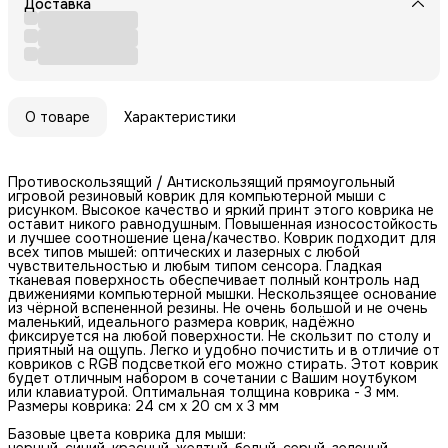
Доставка
О товаре
Характеристики
Противоскользящий / Антискользящий прямоугольный
игровой резиновый коврик для компьютерной мыши с
рисунком. Высокое качество и яркий принт этого коврика не
оставит никого равнодушным. Повышенная износостойкость
и лучшее соотношение цена/качество. Коврик подходит для
всех типов мышей: оптических и лазерных с любой
чувствительностью и любым типом сенсора. Гладкая
тканевая поверхность обеспечивает полный контроль над
движениями компьютерной мышки. Нескользящее основание
из чёрной вспененной резины. Не очень большой и не очень
маленький, идеального размера коврик, надёжно
фиксируется на любой поверхности. Не скользит по столу и
приятный на ощупь. Легко и удобно почистить и в отличие от
ковриков с RGB подсветкой его можно стирать. Этот коврик
будет отличным набором в сочетании с Вашим ноутбуком
или клавиатурой. Оптимальная толщина коврика - 3 мм.
Размеры коврика: 24 см x 20 см x 3 мм
Базовые цвета коврика для мыши:
черный, синий, красный, желтый, белый, серый, зеленый,