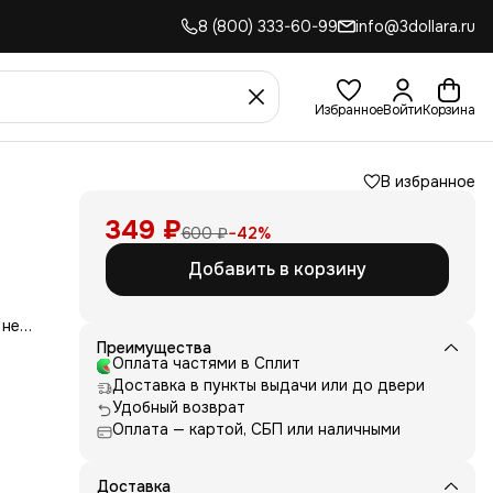
8 (800) 333-60-99
info@3dollara.ru
Избранное
Войти
Корзина
В избранное
349 ₽
600 ₽
−
42
%
Добавить в корзину
 не
сть
Преимущества
для
Оплата частями в Сплит
Доставка в пункты выдачи или до двери
д
Удобный возврат
ние
Оплата — картой, СБП или наличными
нь
 и
е от
Доставка