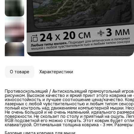
О товаре
Характеристики
Противоскользящий / Антискользящий прямоугольный игров
рисунком. Высокое качество и яркий принт этого коврика н
износостойкость и лучшее соотношение цена/качество. Ковр
лазерных с любой чувствительностью и любым типом сенсор
полный контроль над движениями компьютерной мышки. Неск
Не очень большой и не очень маленький, идеального размер
поверхности. Не скользит по столу и приятный на ощупь. Лег
RGB подсветкой его можно стирать. Этот коврик будет отл
клавиатурой. Оптимальная толщина коврика - 3 мм. Размеры к
Базовые цвета коврика для мыши: