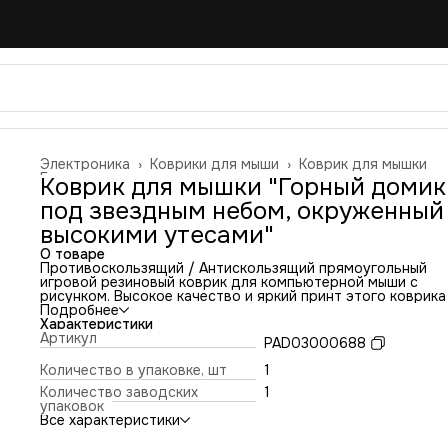
Электроника
›
Коврики для мыши
›
Коврик для мышки
Главная
›
Коврик для мышки "Горный домик
под звездным небом, окруженный
высокими утесами"
О товаре
Противоскользящий / Антискользящий прямоугольный
игровой резиновый коврик для компьютерной мыши с
рисунком. Высокое качество и яркий принт этого коврика
оставит никого равнодушным. Повышенная износостойко
Подробнее
и лучшее соотношение цена/качество. Коврик подходит 
Характеристики
всех типов мышей: оптических и лазерных с любой
Артикул
PAD03000688
чувствительностью и любым типом сенсора. Гладкая
тканевая поверхность обеспечивает полный контроль на
Количество в упаковке, шт
1
движениями компьютерной мышки. Нескользящее основа
Количество заводских
1
из чёрной вспененной резины. Не очень большой и не оче
упаковок
маленький, идеального размера коврик, надёжно
Все характеристики
фиксируется на любой поверхности. Не скользит по столу
приятный на ощупь. Легко и удобно почистить и в отличи