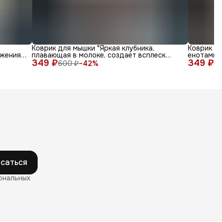
Коврик для мышки "Яркая клубника,
Коврик д
жения
плавающая в молоке, создает всплеск
енотами в
349 ₽
радости"
349 ₽
600 ₽
−
42
%
6
саться
ональных