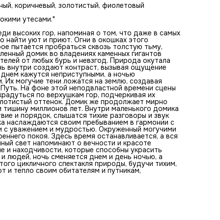
руслом. Здесь царит спокойствие и порядок, слышатся т
еный, коричневый, золотистый, фиолетовый
разговоры и звук потрескивающего огня в печи. Жители э
укромного уголка наслаждаются своим пребыванием в
окими утесами."
гармонии с окружающей природой, принимая ее вызовы и
благодарности с уважением и мудростью. Окруженный
еди высоких гор, напоминая о том, что даже в самых
могучими горами домик представляет собой символ
 найти уют и приют. Огни в окошках этого
уединения и внутреннего покоя. Здесь время
рое пытается пробраться сквозь толстую тьму,
останавливается, а вся суета кажется такой далекой и
ленный домик во владениях каменных гигантов
незначительной. Звезды и лунный свет напоминают о
телей от любых бурь и невзгод. Природа окутала
вечности и красоте вселенной, а скромный свет в окошках
знь внутри создают контраст, вызывая ощущение
человеческом тепле и находчивости, которые способны
е днем кажутся неприступными, а ночью
украсить даже самую суровую природу. Так, в чудесной
. Их могучие тени ложатся на землю, создавая
гармонии гор и людей, ночь сменяется днем и день ночью
 Путь. На фоне этой неподвластной времени сцены
маленький горный домик остается неизменным свидетел
крадуться по верхушкам гор, подчеркивая их
этого цикличного спектакля природы, будучи тихим, но
олотистый оттенок. Домик же продолжает мирно
важным его участником, всегда готовым предложить при
и тишину миллионов лет. Внутри маленького домика
тепло своим обитателям и путникам, забредшим в эти
вие и порядок, слышатся тихие разговоры и звук
величественные края.
лка наслаждаются своим пребыванием в гармонии с
и с уважением и мудростью. Окруженный могучими
еннего покоя. Здесь время останавливается, а вся
нный свет напоминают о вечности и красоте
ле и находчивости, которые способны украсить
и людей, ночь сменяется днем и день ночью, а
ого цикличного спектакля природы, будучи тихим,
т и тепло своим обитателям и путникам,