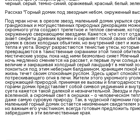
черный, серый, темно-синий, оранжевый, красный, белый, зел
Рассказ "Горный домик под звездным небом, окруженный выс
Под мрак ночи, в ореоле звезд, маленький домик укрылся ср
грандиозных и могущественных природных декорациях можно
скромного угла создают трепетное и теплое свечение, кото
окруженную сверкающими звездами. Кажется, что этот отда
знает секреты древних времен и охраняет покой своих обита
домик в своих холодных объятиях, но внутренний свет и жи
тепла и уюта. Вокруг разрастаются тенистые утесы, которы
превращаются в таинственные охранники этой тихой обители
мистические узоры, пока над ними безмолвно сияет Млечный
ночь медленно сменяется на рассвет, и первые лучи солнца 
величие и закрашивая холодный серый ландшафт в мягкий з
покоиться под этим небесным балдахином, хранящим покой 
жизнь течет своим спокойным руслом. Здесь царит спокойст
потрескивающего огня в печи. Жители этого укромного уго
окружающей природой, принимая ее вызовы и благодарност
горами домик представляет собой символ уединения и внутр
суета кажется такой далекой и незначительной. Звезды и лу
вселенной, а скромный свет в окошках – о человеческом теп
даже самую суровую природу. Так, в чудесной гармонии гор 
маленький горный домик остается неизменным свидетелем эт
но важным его участником, всегда готовым предложить прию
забредшим в эти величественные края.