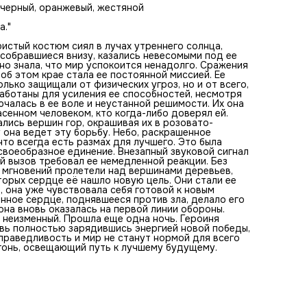
затуманенных мыслей. Новый вызов требовал ее немедле
, черный, оранжевый, жестяной
реакции. Без лишних слов, она устремилась вниз, где
буквально несколько мгновений пролетели над вершинам
а."
деревьев, оставляя за собой сияющий след. Внизу ее жд
люди, в которых сердце её нашло новую цель. Они стали 
истый костюм сиял в лучах утреннего солнца,
вдохновением в борьбе за лучшее будущее. Прибыв на ме
 собравшиеся внизу, казались невесомыми под ее
она уже чувствовала себя готовой к новым испытаниям. 
но знала, что мир успокоится ненадолго. Сражения
был полон опасностей, но каждое мужественное сердце,
 об этом крае стала ее постоянной миссией. Ее
поднявшееся против зла, делало его светлее. В её руках 
лько защищали от физических угроз, но и от всего,
сила изменить всё вокруг, и сейчас она вновь оказалась 
работаны для усиления ее способностей, несмотря
первой линии обороны. Никто не веет, что ждёт завтраш
ючалась в ее воле и неустанной решимости. Их она
день, но героизм её был неизменный. Прошла еще одна но
сенном человеком, кто когда-либо доверял ей.
Героиня смотрела, как мир просыпается под ее зорким
сались вершин гор, окрашивая их в розовато-
взглядом. Вновь полностью зарядившись энергией новой
 она ведет эту борьбу. Небо, раскрашенное
победы, она обещала себе продолжать сражаться до тех
что всегда есть размах для лучшего. Это была
пока справедливость и мир не станут нормой для всего
своеобразное единение. Внезапный звуковой сигнал
человечества. Она знала одно – в ней всегда будет горет
й вызов требовал ее немедленной реакции. Без
огонь, освещающий путь к лучшему будущему.
о мгновений пролетели над вершинами деревьев,
торых сердце её нашло новую цель. Они стали ее
, она уже чувствовала себя готовой к новым
нное сердце, поднявшееся против зла, делало его
 она вновь оказалась на первой линии обороны.
л неизменный. Прошла еще одна ночь. Героиня
овь полностью зарядившись энергией новой победы,
праведливость и мир не станут нормой для всего
огонь, освещающий путь к лучшему будущему.