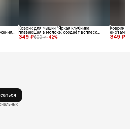
Коврик для мышки "Яркая клубника,
Коврик д
жения
плавающая в молоке, создает всплеск
енотами в
349 ₽
радости"
349 ₽
600 ₽
−
42
%
6
саться
ональных