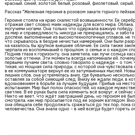
красный, синий, золотой, белый, розовый, фиолетовый, серый
Рассказ "Железная героиня в розовом закате горного пейзаж
Героиня стояла на краю скалистой возвышенности. Ее серебр
отражая свет словно маяк надежды для всего мира. Облака,
могучими ногами. Она только что одержала важную победу, 
за мир и справедливость никогда не прекращались, и забота
доспехи, выполненные из высокотехнологичных сплавов, не то
что скрывалось в бездне нечистых намерений. Они были раз
на казалось бы хрупкое внешнее обличие. Ее сила также закл
черпала из воспоминаний о прошлом, о семье и о каждом спа
Подняв глаза к горизонту, она заметила, как лучи солнца ка
золотые оттенки. Эти моменты всегда напоминали ей, почему
первыми лучами света, словно говорило о надежде – о том, 
тихая, но мощная сила природы, с которой она чувствовала 
в ее коммуникаторе вернул ее из затуманенных мыслей. Новы
лишних слов, она устремилась вниз, где буквально нескольк
оставляя за собой сияющий след. Внизу ее ждали люди, в ко
вдохновением в борьбе за лучшее будущее. Прибыв на место
испытаниям. Мир был полон опасностей, но каждое мужестве
светлее. В её руках была сила изменить всё вокруг, и сейчас
Никто не веет, что ждёт завтрашний день, но героизм её бы
смотрела, как мир просыпается под ее зорким взглядом. Вн
она обещала себе продолжать сражаться до тех пор, пока с
человечества. Она знала одно – в ней всегда будет гореть 