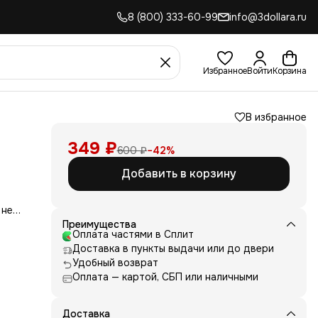
8 (800) 333-60-99
info@3dollara.ru
Избранное
Войти
Корзина
В избранное
349 ₽
600 ₽
−
42
%
Добавить в корзину
 не
сть
Преимущества
для
Оплата частями в Сплит
Доставка в пункты выдачи или до двери
д
Удобный возврат
ние
Оплата — картой, СБП или наличными
нь
 и
е от
Доставка