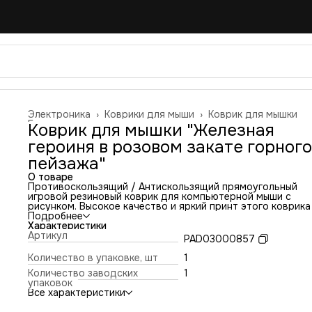
Электроника
›
Коврики для мыши
›
Коврик для мышки
Главная
›
Коврик для мышки "Железная
героиня в розовом закате горного
пейзажа"
О товаре
Противоскользящий / Антискользящий прямоугольный
игровой резиновый коврик для компьютерной мыши с
рисунком. Высокое качество и яркий принт этого коврика
оставит никого равнодушным. Повышенная износостойко
Подробнее
и лучшее соотношение цена/качество. Коврик подходит 
Характеристики
всех типов мышей: оптических и лазерных с любой
Артикул
PAD03000857
чувствительностью и любым типом сенсора. Гладкая
тканевая поверхность обеспечивает полный контроль на
Количество в упаковке, шт
1
движениями компьютерной мышки. Нескользящее основа
Количество заводских
1
из чёрной вспененной резины. Не очень большой и не оче
упаковок
маленький, идеального размера коврик, надёжно
Все характеристики
фиксируется на любой поверхности. Не скользит по столу
приятный на ощупь. Легко и удобно почистить и в отличи