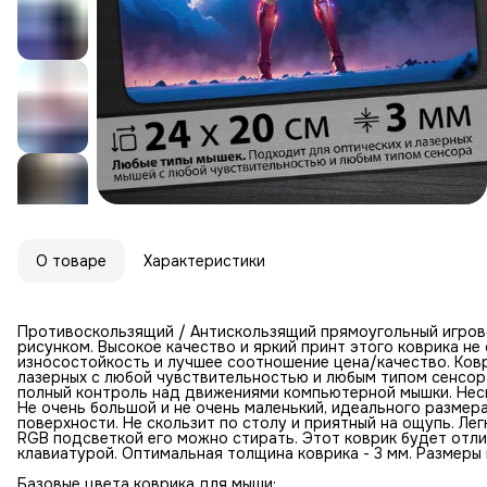
О товаре
Характеристики
Противоскользящий / Антискользящий прямоугольный игров
рисунком. Высокое качество и яркий принт этого коврика н
износостойкость и лучшее соотношение цена/качество. Ковр
лазерных с любой чувствительностью и любым типом сенсор
полный контроль над движениями компьютерной мышки. Неск
Не очень большой и не очень маленький, идеального размер
поверхности. Не скользит по столу и приятный на ощупь. Лег
RGB подсветкой его можно стирать. Этот коврик будет отл
клавиатурой. Оптимальная толщина коврика - 3 мм. Размеры к
Базовые цвета коврика для мыши: