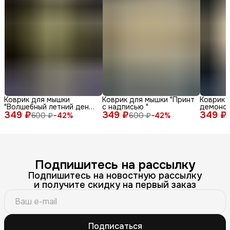
Коврик для мышки
Коврик для мышки "Принт
Коврик 
"Волшебный летний день
с надписью "
демонс
349 ₽
с енотом среди ромашек
349 ₽
349 ₽
различн
600 ₽
−
42
%
600 ₽
−
42
%
и бабочек"
лица и 
фоне"
Подпишитесь на рассылку
Подпишитесь на новостную рассылку
и получите скидку на первый заказ
Подписаться