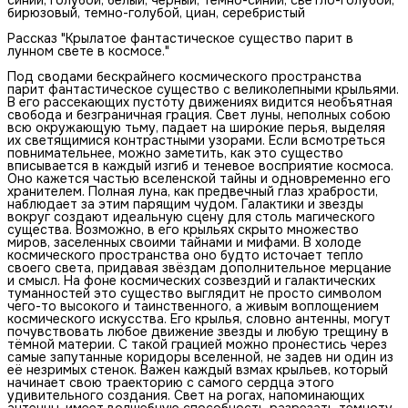
бирюзовый, темно-голубой, циан, серебристый
Рассказ "Крылатое фантастическое существо парит в
лунном свете в космосе."
Под сводами бескрайнего космического пространства
парит фантастическое существо с великолепными крыльями.
В его рассекающих пустоту движениях видится необъятная
свобода и безграничная грация. Свет луны, неполных собою
всю окружающую тьму, падает на широкие перья, выделяя
их светящимися контрастными узорами. Если всмотреться
повнимательнее, можно заметить, как это существо
вписывается в каждый изгиб и теневое восприятие космоса.
Оно кажется частью вселенской тайны и одновременно его
хранителем. Полная луна, как предвечный глаз храбрости,
наблюдает за этим парящим чудом. Галактики и звезды
вокруг создают идеальную сцену для столь магического
существа. Возможно, в его крыльях скрыто множество
миров, заселенных своими тайнами и мифами. В холоде
космического пространства оно будто источает тепло
своего света, придавая звёздам дополнительное мерцание
и смысл. На фоне космических созвездий и галактических
туманностей это существо выглядит не просто символом
чего-то высокого и таинственного, а живым воплощением
космического искусства. Его крылья, словно антенны, могут
почувствовать любое движение звезды и любую трещину в
тёмной материи. С такой грацией можно пронестись через
самые запутанные коридоры вселенной, не задев ни один из
её незримых стенок. Важен каждый взмах крыльев, который
начинает свою траекторию с самого сердца этого
удивительного создания. Свет на рогах, напоминающих
антенны, имеет волшебную способность разрезать темноту,