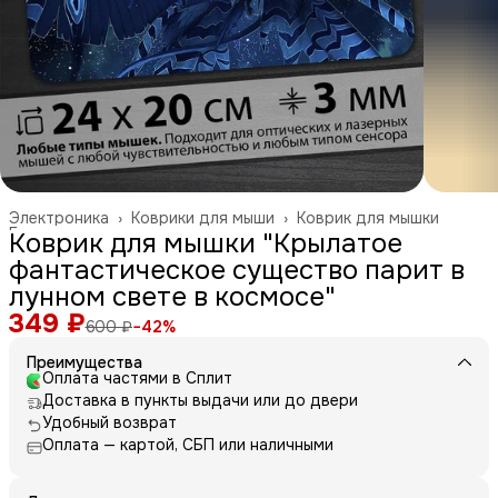
Электроника
›
Коврики для мыши
›
Коврик для мышки
Главная
›
Коврик для мышки "Крылатое
фантастическое существо парит в
лунном свете в космосе"
349 ₽
600 ₽
−
42
%
Преимущества
Оплата частями в Сплит
Доставка в пункты выдачи или до двери
Удобный возврат
Оплата — картой, СБП или наличными