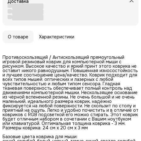
Доставка
О товаре
Характеристики
Противоскользящий / Антискользящий прямоугольный
игровой резиновый коврик для компьютерной мыши с
рисунком. Высокое качество и яркий принт этого коврика не
оставит никого равнодушным. Повышенная износостойкость
и лучшее соотношение цена/качество. Коврик подходит для
всех типов мышей: оптических и лазерных с любой
чувствительностью и любым типом сенсора. Гладкая
тканевая поверхность обеспечивает полный контроль над
движениями компьютерной мышки. Нескользящее основание
из чёрной вспененной резины. Не очень большой и не очень
маленький, идеального размера коврик, надёжно
фиксируется на любой поверхности. Не скользит по столу и
приятный на ощупь. Легко и удобно почистить и в отличие от
ковриков с RGB подсветкой его можно стирать. Этот коврик
будет отличным набором в сочетании с Вашим ноутбуком
или клавиатурой. Оптимальная толщина коврика - 3 мм.
Размеры коврика: 24 см x 20 см x 3 мм
Базовые цвета коврика для мыши:
синий, голубой, белый, черный, темно-синий, светло-голубой,