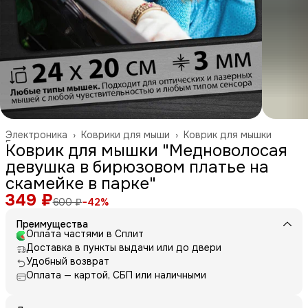
Электроника
›
Коврики для мыши
›
Коврик для мышки
Главная
›
Коврик для мышки "Медноволосая
девушка в бирюзовом платье на
скамейке в парке"
349 ₽
600 ₽
−
42
%
Преимущества
Оплата частями в Сплит
Доставка в пункты выдачи или до двери
Удобный возврат
Оплата — картой, СБП или наличными