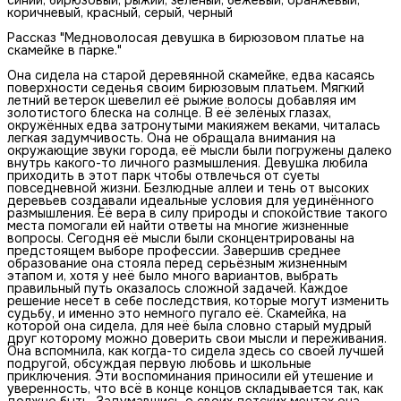
коричневый, красный, серый, черный
Рассказ "Медноволосая девушка в бирюзовом платье на
скамейке в парке."
Она сидела на старой деревянной скамейке, едва касаясь
поверхности седенья своим бирюзовым платьем. Мягкий
летний ветерок шевелил её рыжие волосы добавляя им
золотистого блеска на солнце. В её зелёных глазах,
окружённых едва затронутыми макияжем веками, читалась
легкая задумчивость. Она не обращала внимания на
окружающие звуки города, её мысли были погружены далеко
внутрь какого-то личного размышления. Девушка любила
приходить в этот парк чтобы отвлечься от суеты
повседневной жизни. Безлюдные аллеи и тень от высоких
деревьев создавали идеальные условия для уединённого
размышления. Её вера в силу природы и спокойствие такого
места помогали ей найти ответы на многие жизненные
вопросы. Сегодня её мысли были сконцентрированы на
предстоящем выборе профессии. Завершив среднее
образование она стояла перед серьёзным жизненным
этапом и, хотя у неё было много вариантов, выбрать
правильный путь оказалось сложной задачей. Каждое
решение несет в себе последствия, которые могут изменить
судьбу, и именно это немного пугало её. Скамейка, на
которой она сидела, для неё была словно старый мудрый
друг которому можно доверить свои мысли и переживания.
Она вспомнила, как когда-то сидела здесь со своей лучшей
подругой, обсуждая первую любовь и школьные
приключения. Эти воспоминания приносили ей утешение и
уверенность, что всё в конце концов складывается так, как
должно быть. Задумавшись о своих детских мечтах она