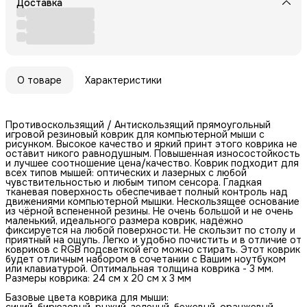
Доставка
О товаре
Характеристики
Противоскользящий / Антискользящий прямоугольный
игровой резиновый коврик для компьютерной мыши с
рисунком. Высокое качество и яркий принт этого коврика не
оставит никого равнодушным. Повышенная износостойкость
и лучшее соотношение цена/качество. Коврик подходит для
всех типов мышей: оптических и лазерных с любой
чувствительностью и любым типом сенсора. Гладкая
тканевая поверхность обеспечивает полный контроль над
движениями компьютерной мышки. Нескользящее основание
из чёрной вспененной резины. Не очень большой и не очень
маленький, идеального размера коврик, надёжно
фиксируется на любой поверхности. Не скользит по столу и
приятный на ощупь. Легко и удобно почистить и в отличие от
ковриков с RGB подсветкой его можно стирать. Этот коврик
будет отличным набором в сочетании с Вашим ноутбуком
или клавиатурой. Оптимальная толщина коврика - 3 мм.
Размеры коврика: 24 см x 20 см x 3 мм
Базовые цвета коврика для мыши:
синий, бирюзовый, рыжий, зеленый, бежевый, оранжевый,