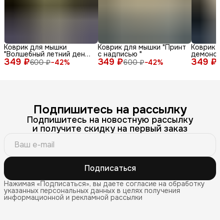
Коврик для мышки
Коврик для мышки "Принт
Коврик 
"Волшебный летний день
с надписью "
демонс
349 ₽
с енотом среди ромашек
349 ₽
349 ₽
различн
600 ₽
−
42
%
600 ₽
−
42
%
и бабочек"
лица и 
фоне"
Подпишитесь на рассылку
Подпишитесь на новостную рассылку
и получите скидку на первый заказ
Подписаться
Нажимая «Подписаться», вы даете согласие на обработку
указанных персональных данных в целях получения
информационной и рекламной рассылки