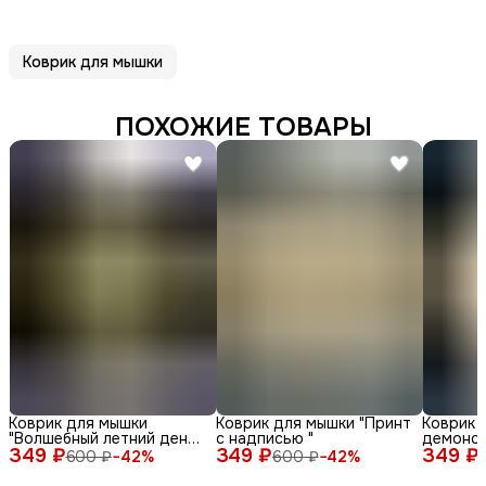
Коврик для мышки
ПОХОЖИЕ ТОВАРЫ
Коврик для мышки
Коврик для мышки "Принт
Коврик 
"Волшебный летний день
с надписью "
демонс
349 ₽
с енотом среди ромашек
349 ₽
349 ₽
различн
600 ₽
−
42
%
600 ₽
−
42
%
и бабочек"
лица и 
фоне"