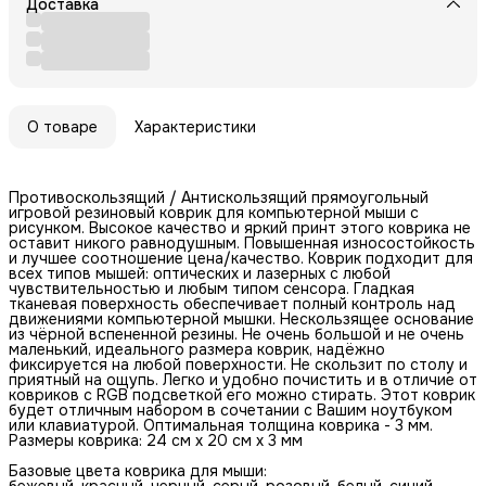
Доставка
О товаре
Характеристики
Противоскользящий / Антискользящий прямоугольный
игровой резиновый коврик для компьютерной мыши с
рисунком. Высокое качество и яркий принт этого коврика не
оставит никого равнодушным. Повышенная износостойкость
и лучшее соотношение цена/качество. Коврик подходит для
всех типов мышей: оптических и лазерных с любой
чувствительностью и любым типом сенсора. Гладкая
тканевая поверхность обеспечивает полный контроль над
движениями компьютерной мышки. Нескользящее основание
из чёрной вспененной резины. Не очень большой и не очень
маленький, идеального размера коврик, надёжно
фиксируется на любой поверхности. Не скользит по столу и
приятный на ощупь. Легко и удобно почистить и в отличие от
ковриков с RGB подсветкой его можно стирать. Этот коврик
будет отличным набором в сочетании с Вашим ноутбуком
или клавиатурой. Оптимальная толщина коврика - 3 мм.
Размеры коврика: 24 см x 20 см x 3 мм
Базовые цвета коврика для мыши:
бежевый, красный, черный, серый, розовый, белый, синий,