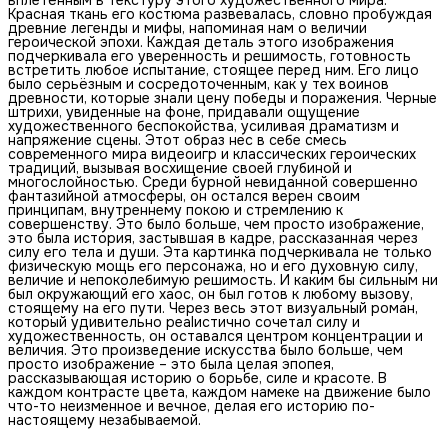
Красная ткань его костюма развевалась, словно пробуждая
древние легенды и мифы, напоминая нам о величии
героической эпохи. Каждая деталь этого изображения
подчеркивала его уверенность и решимость, готовность
встретить любое испытание, стоящее перед ним. Его лицо
было серьёзным и сосредоточенным, как у тех воинов
древности, которые знали цену победы и поражения. Черные
штрихи, увиденные на фоне, придавали ощущение
художественного беспокойства, усиливая драматизм и
напряжение сцены. Этот образ нес в себе смесь
современного мира видеоигр и классических героических
традиций, вызывая восхищение своей глубиной и
многослойностью. Среди бурной невиданной совершенно
фантазийной атмосферы, он остался верен своим
принципам, внутреннему покою и стремлению к
совершенству. Это было больше, чем просто изображение,
это была история, застывшая в кадре, рассказанная через
силу его тела и души. Эта картинка подчеркивала не только
физическую мощь его персонажа, но и его духовную силу,
величие и непоколебимую решимость. И каким бы сильным ни
был окружающий его хаос, он был готов к любому вызову,
стоящему на его пути. Через весь этот визуальный роман,
который удивительно реаlистично сочетал силу и
художественность, он оставался центром концентрации и
величия. Это произведение искусства было больше, чем
просто изображение – это была целая эпопея,
рассказывающая историю о борьбе, силе и красоте. В
каждом контраcте цвета, каждом намеке на движение было
что-то неизменное и вечное, делая его историю по-
настоящему незабываемой.