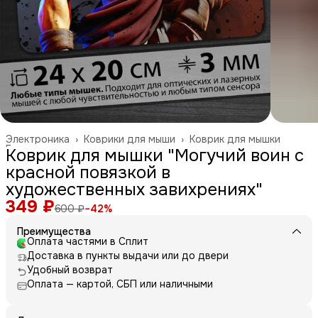
Электроника
›
Коврики для мыши
›
Коврик для мышки
Главная
›
Коврик для мышки "Могучий воин с
красной повязкой в
художественных завихрениях"
349 ₽
600 ₽
−
42
%
Преимущества
Оплата частями в Сплит
Доставка в пункты выдачи или до двери
Удобный возврат
Оплата — картой, СБП или наличными