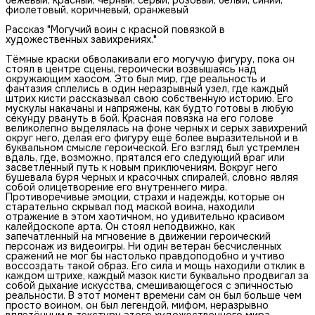
фиолетовый, коричневый, оранжевый
Рассказ "Могучий воин с красной повязкой в
художественных завихрениях."
Тёмные краски обволакивали его могучую фигуру, пока он
стоял в центре сцены, героически возвышаясь над
окружающим хаосом. Это был мир, где реальность и
фантазия сплелись в один неразрывный узел, где каждый
штрих кисти рассказывал свою собственную историю. Его
мускулы накачаны и напряжены, как будто готовы в любую
секунду рвануть в бой. Красная повязка на его голове
великолепно выделялась на фоне черных и серых завихрений
округ него, делая его фигуру ещё более выразительной и в
буквальном смысле героической. Его взгляд был устремлен
вдаль, где, возможно, прятался его следующий враг или
засветлённый путь к новым приключениям. Вокруг него
бушевала буря черных и красочных спиралей, словно являя
собой олицетворение его внутреннего мира.
Противоречивые эмоции, страхи и надежды, которые он
старательно скрывал под маской воина, находили
отражение в этом хаотичном, но удивительно красивом
калейдоскопе арта. Он стоял неподвижно, как
запечатленный на мгновение в движении героический
персонаж из видеоигры. Ни один ветеран бесчисленных
сражений не мог бы настолько правдоподобно и учтиво
воссоздать такой образ. Его сила и мощь находили отклик в
каждом штрихе, каждый мазок кисти буквально продвигал за
собой дыхание искусства, смешивающегося с эпичностью
реальности. В этот момент времени сам он был больше чем
просто воином, он был легендой, мифом, неразрывно
вплетённым в текстуру этого художественного мира.