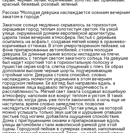
красный, бежевый, розовый, зеленый
Рассказ "Молодая девушка наслаждается осенним вечерним
закатом в городе."
Закатное солнце медленно скрывалось за горизонтом,
окрашивая город теплым золотистым светом. На узкой
улице, окруженной домами европейской архитектуры,
царила тихая вечерняя атмосфера. Листья с деревьев
осыпались на асфальт, создавая мягкий ковер в оранжево-
коричневых оттенках. В этом умиротворенном пейзаже, на
фоне припаркованных автомобилей, стояла молодая
девушка. Ее длинные рыжие волосы ниспадали на плечи,
смешиваясь с теплым светом закатного солнца. На девушке
был надет короткий топ в горизонтальную полоску и
пушистая серая кофта, слегка спущенная с плеч. Ее образ
дополняли высокие черные шорты, подчеркивающие
стройные ноги. Девушка стояла спокойно, словно
наслаждаясь моментом уединения в этом вечернем
городском пейзаже. Ее взгляд был направлен вдаль, а
выражение лица выдавало легкую задумчивость и
расслабленность. Мягкий свет заката создавал волшебную
атмосферу, наполняя все вокруг теплом и уютом. В таких
моментах, когда день уже почти закончился, а ночь еще не
наступила, время словно замедляется, позволяя
насладиться каждой секундой. Пустая улица, на которой
можно услышать только звук шагов и шуршание опавших
листьев под ногами, добавляла ощущения спокойствия.
Дома с приглушенными окнами и припаркованные вдоль
улицы автомобили стали живописной рамкой для этой
сцены. Городской пейзаж в сумерках оживал, наполненный
уютом и осенней романтикой. Здесь, на этой тихой улице,