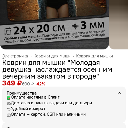
Электроника
›
Коврики для мыши
›
Коврик для мышки
Главная
›
Коврик для мышки "Молодая
девушка наслаждается осенним
вечерним закатом в городе"
349 ₽
600 ₽
−
42
%
Преимущества
Оплата частями в Сплит
Доставка в пункты выдачи или до двери
Удобный возврат
Оплата — картой, СБП или наличными