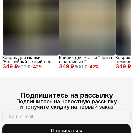
Коврик для мышки
Коврик для мышки "Принт
Коврик 
"Волшебный летний день
с надписью "
демонс
349 ₽
с енотом среди ромашек
349 ₽
349 ₽
различн
600 ₽
−
42
%
600 ₽
−
42
%
и бабочек"
лица и 
фоне"
Подпишитесь на рассылку
Подпишитесь на новостную рассылку
и получите скидку на первый заказ
Подписаться