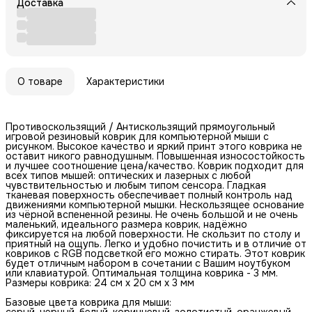
Доставка
О товаре
Характеристики
Противоскользящий / Антискользящий прямоугольный
игровой резиновый коврик для компьютерной мыши с
рисунком. Высокое качество и яркий принт этого коврика не
оставит никого равнодушным. Повышенная износостойкость
и лучшее соотношение цена/качество. Коврик подходит для
всех типов мышей: оптических и лазерных с любой
чувствительностью и любым типом сенсора. Гладкая
тканевая поверхность обеспечивает полный контроль над
движениями компьютерной мышки. Нескользящее основание
из чёрной вспененной резины. Не очень большой и не очень
маленький, идеального размера коврик, надёжно
фиксируется на любой поверхности. Не скользит по столу и
приятный на ощупь. Легко и удобно почистить и в отличие от
ковриков с RGB подсветкой его можно стирать. Этот коврик
будет отличным набором в сочетании с Вашим ноутбуком
или клавиатурой. Оптимальная толщина коврика - 3 мм.
Размеры коврика: 24 см x 20 см x 3 мм
Базовые цвета коврика для мыши:
серый, черный, белый, коричневый, золотистый, оранжевый,