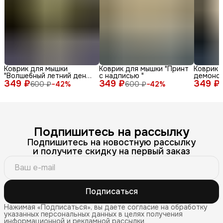
Коврик для мышки
Коврик для мышки "Принт
Коврик 
"Волшебный летний день
с надписью "
демонс
349 ₽
с енотом среди ромашек
349 ₽
349 ₽
различн
600 ₽
−
42
%
600 ₽
−
42
%
и бабочек"
лица и 
фоне"
Подпишитесь на рассылку
Подпишитесь на новостную рассылку
и получите скидку на первый заказ
Подписаться
Нажимая «Подписаться», вы даете согласие на обработку
указанных персональных данных в целях получения
информационной и рекламной рассылки