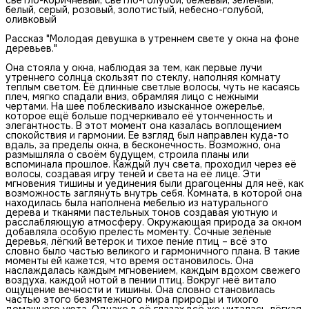
белый, серый, розовый, золотистый, небесно-голубой,
оливковый
Рассказ "Молодая девушка в утреннем свете у окна на фоне
деревьев."
Она стояла у окна, наблюдая за тем, как первые лучи
утреннего солнца скользят по стеклу, наполняя комнату
теплым светом. Её длинные светлые волосы, чуть не касаясь
плеч, мягко спадали вниз, обрамляя лицо с нежными
чертами. На шее поблескивало изысканное ожерелье,
которое ещё больше подчеркивало её утонченность и
элегантность. В этот момент она казалась воплощением
спокойствия и гармонии. Ее взгляд был направлен куда-то
вдаль, за пределы окна, в бесконечность. Возможно, она
размышляла о своём будущем, строила планы или
вспоминала прошлое. Каждый луч света, проходил через её
волосы, создавая игру теней и света на её лице. Эти
мгновения тишины и уединения были драгоценны для неё, как
возможность заглянуть внутрь себя. Комната, в которой она
находилась была наполнена мебелью из натурального
дерева и тканями пастельных тонов создавая уютную и
расслабляющую атмосферу. Окружающая природа за окном
добавляла особую прелесть моменту. Сочные зелёные
деревья, лёгкий ветерок и тихое пение птиц – всё это
словно было частью великого и гармоничного плана. В такие
моменты ей кажется, что время остановилось. Она
наслаждалась каждым мгновением, каждым вдохом свежего
воздуха, каждой нотой в пении птиц. Вокруг неё витало
ощущение вечности и тишины. Она словно становилась
частью этого безмятежного мира природы и тихого
домашнего уюта. Однако в её глазах всё же читалась лёгкая