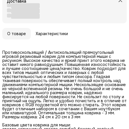
Доставка
О товаре
Характеристики
Противоскользящий / Антискользящий прямоугольный
игровой резиновый коврик для компьютерной мыши с
рисунком. Высокое качество и яркий принт этого коврика не
оставит никого равнодушным. Повышенная износостойкость
и лучшее соотношение цена/качество. Коврик подходит для
всех типов мышей: оптических и лазерных с любой
чувствительностью и любым типом сенсора. Гладкая
тканевая поверхность обеспечивает полный контроль над
движениями компьютерной мышки. Нескользящее основание
из чёрной вспененной резины. Не очень большой и не очень
маленький, идеального размера коврик, надёжно
фиксируется на любой поверхности. Не скользит по столу и
приятный на ощупь. Легко и удобно почистить и в отличие от
ковриков с RGB подсветкой его можно стирать. Этот коврик
будет отличным набором в сочетании с Вашим ноутбуком
или клавиатурой. Оптимальная толщина коврика - 3 мм.
Размеры коврика: 24 см x 20 см x 3 мм
Базовые цвета коврика для мыши:
светло-коричневый, светло-голубой, бежевый, зелёный,