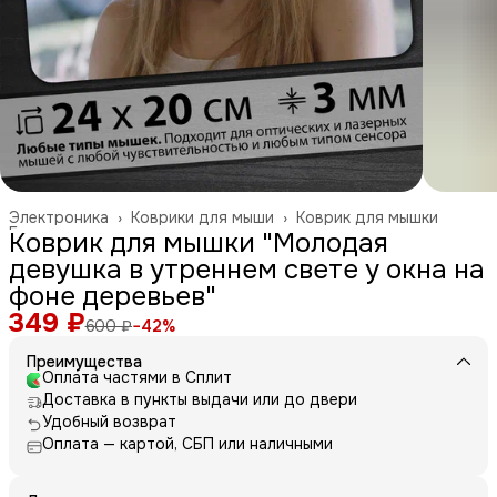
Электроника
›
Коврики для мыши
›
Коврик для мышки
Главная
›
Коврик для мышки "Молодая
девушка в утреннем свете у окна на
фоне деревьев"
349 ₽
600 ₽
−
42
%
Преимущества
Оплата частями в Сплит
Доставка в пункты выдачи или до двери
Удобный возврат
Оплата — картой, СБП или наличными