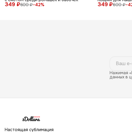
349 ₽
349 ₽
600 ₽
−
42
%
600 ₽
−
4
Нажимая «
данных в 
Настоящая сублимация