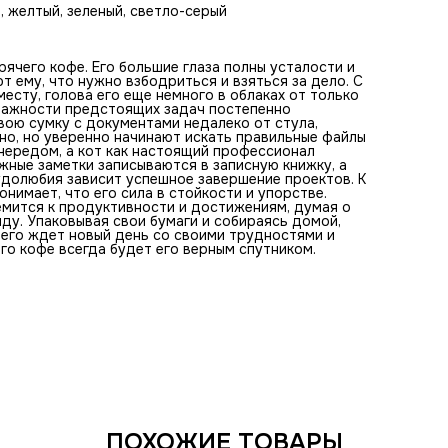
его ждет новый день со своими трудностями и радостям
й, желтый, зеленый, светло-серый
он уже готов к этому, зная, что чашка утреннего кофе вс
будет его верным спутником.
рячего кофе. Его большие глаза полны усталости и
т ему, что нужно взбодриться и взяться за дело. С
есту, голова его еще немного в облаках от только
 важности предстоящих задач постепенно
вою сумку с документами недалеко от стула,
но, но уверенно начинают искать правильные файлы
 чередом, а кот как настоящий профессионал
жные заметки записываются в записную книжку, а
рудолюбия зависит успешное завершение проектов. К
нимает, что его сила в стойкости и упорстве.
ремится к продуктивности и достижениям, думая о
анду. Упаковывая свои бумаги и собираясь домой,
а его ждет новый день со своими трудностями и
его кофе всегда будет его верным спутником.
ПОХОЖИЕ ТОВАРЫ