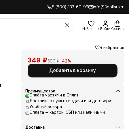
8 (800) 333-60-99
info@3dollara.ru
Избранное
Войти
Корзина
В избранное
349 ₽
600 ₽
−
42
%
Добавить в корзину
т
чшее
Преимущества
Оплата частями в Сплит
Доставка в пункты выдачи или до двери
д
Удобный возврат
ние
Оплата — картой, СБП или наличными
нь
 и
е от
Доставка