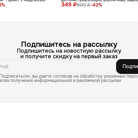
349 ₽
лица и эмоции на белом фоне"
2
%
600 ₽
−
42
%
Подпишитесь на рассылку
Подпишитесь на новостную рассылку
и получите скидку на первый заказ
Подпи
Подписаться», вы даете согласие на обработку указанных перс
целях получения информационной и рекламной рассылки