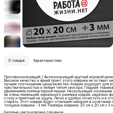
О товаре
Характеристики
Противоскользящий / Антискользящий круглый игровой рези
Высокое качество и яркий принт этого коврика не оставит 
лучшее соотношение цена/качество. Коврик подходит для вс
чувствительностью и любым типом сенсора. Гладкая тканев
движениями компьютерной мышки. Нескользящее основание и
не очень маленький, идеального размера коврик, надёжно ф
столу и приятный на ощупь. Легко и удобно почистить и в о
стирать. Этот коврик будет отличным набором в сочетании 
толщина коврика - 3 мм. Размеры коврика: 20 см x 20 см x 3 
Базовые цвета коврика для мыши: