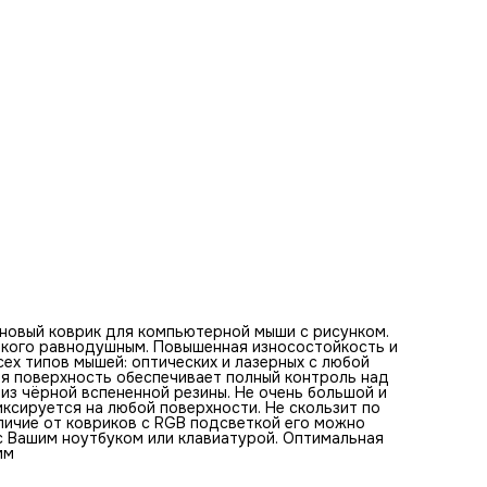
ковриков с RGB подсветкой его можно стирать. Этот ков
будет отличным набором в сочетании с Вашим ноутбуком
клавиатурой. Оптимальная толщина коврика - 3 мм. Разм
коврика: 20 см x 20 см x 3 мм
Базовые цвета коврика для мыши:
серый, черный, белый, красный, бежевый, коричневый, розо
желтый, зеленый, светло-серый
Рассказ "Начинающий офисный работник кот с чашкой коф
Каждое утро этот забавный кот в офисе начинает с чашк
горячего кофе. Его большие глаза полны усталости и
сонливости, но галстук и кипа важных документов
напоминают ему, что нужно взбодриться и взяться за дел
чашкой в руке он медленно подвигается к своему рабоч
месту, голова его еще немного в облаках от только что
увиденных снов. Кофе начинает действовать, и мысли о
важности предстоящих задач постепенно вытесняют
признаки сонливости. Он аккуратно укладывает свою сум
документами недалеко от стула, распаковывает и
разворачивает документы. Его руки медленно, но уверен
начинают искать правильные файлы и бумаги, необходим
для начала работы. День идет своим чередом, а кот как
настоящий профессионал погружается в поток задач.
новый коврик для компьютерной мыши с рисунком.
Документы перелистываются, важные заметки записываю
никого равнодушным. Повышенная износостойкость и
в записную книжку, а чашка кофе постепенно пустеет. Он
ех типов мышей: оптических и лазерных с любой
понимает, что от его трудолюбия зависит успешное
ая поверхность обеспечивает полный контроль над
завершение проектов. К концу рабочего дня кот чувству
з чёрной вспененной резины. Не очень большой и
приятную усталость. Он понимает, что его сила в стойко
иксируется на любой поверхности. Не скользит по
упорстве. Каждый день, несмотря на все сложности и
тличие от ковриков с RGB подсветкой его можно
нагрузку, он стремится к продуктивности и достижениям
с Вашим ноутбуком или клавиатурой. Оптимальная
думая о том, как важно быть в ответе как за себя, так и з
мм
свою команду. Упаковывая свои бумаги и собираясь домо
кот бросает последний взгляд на свой рабочий стол. Зав