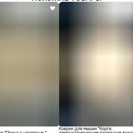
Коврик для мышки "Корги,
и "Принт с надписью "
демонстрирующие различные выра