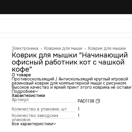
Электроника
›
Коврики для мыши
›
Коврик для мышки
Главная
›
Коврик для мышки "Начинающий
офисный работник кот с чашкой
кофе"
О товаре
Противоскользящий / Антискользящий круглый игровой
резиновый коврик для компьютерной мыши с рисунком.
Высокое качество и яркий принт этого коврика не остави
никого равнодушным. Повышенная износостойкость и лу
Подробнее
соотношение цена/качество. Коврик подходит для всех
Характеристики
типов мышей: оптических и лазерных с любой
Артикул
PAD1138
чувствительностью и любым типом сенсора. Гладкая
тканевая поверхность обеспечивает полный контроль на
Количество в упаковке, шт
1
движениями компьютерной мышки. Нескользящее основа
Количество заводских
1
из чёрной вспененной резины. Не очень большой и не оче
упаковок
маленький, идеального размера коврик, надёжно
Все характеристики
фиксируется на любой поверхности. Не скользит по столу
приятный на ощупь. Легко и удобно почистить и в отличи