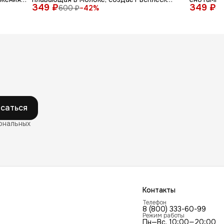
349 ₽
радости"
349 ₽
600 ₽
−
42
%
6
саться
ональных
Контакты
Телефон
8 (800) 333-60-99
Режим работы
Пн—Вс, 10:00—20:00