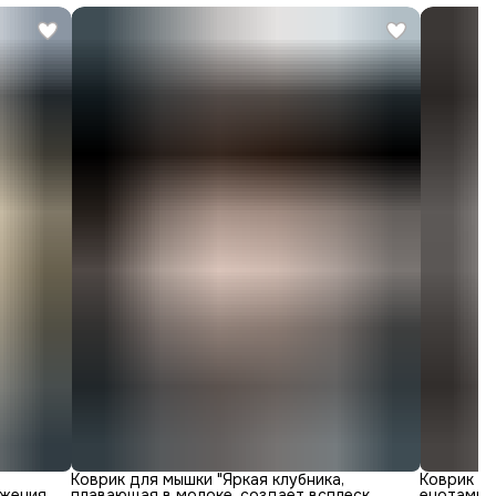
Коврик для мышки "Яркая клубника,
Коврик д
жения
плавающая в молоке, создает всплеск
енотами в