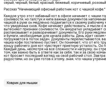
серый, черный, белый, красный, бежевый, коричневый, розовы
Рассказ "Начинающий офисный работник кот с чашкой кофе."
Каждое утро этот забавный кот в офисе начинает с чашки го
сонливости, но галстук и кипа важных документов напоминаю
чашкой в руке он медленно подвигается к своему рабочему м
что увиденных снов. Кофе начинает действовать, и мысли о
вытесняют признаки сонливости. Он аккуратно укладывает с
распаковывает и разворачивает документы. Его руки медлен
и бумаги, необходимые для начала работы. День идет своим
погружается в поток задач. Документы перелистываются, ва
чашка кофе постепенно пустеет. Он понимает, что от его т
концу рабочего дня кот чувствует приятную усталость. Он по
Каждый день, несмотря на все сложности и нагрузку, он ст
том, как важно быть в ответе как за себя, так и за свою ком
кот бросает последний взгляд на свой рабочий стол. Завтр
радостями, но он уже готов к этому, зная, что чашка утренн
Коврик для мышки