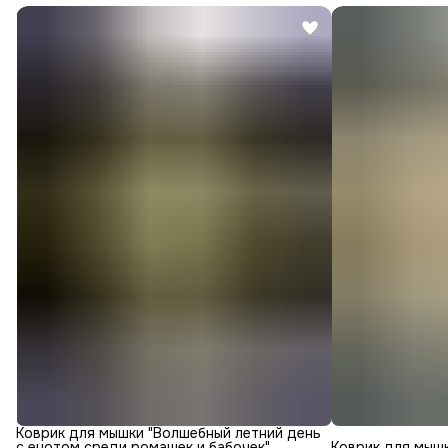
Коврик для мышки "Волшебный летний день
с енотом среди ромашек и бабочек"
Коврик для мышк