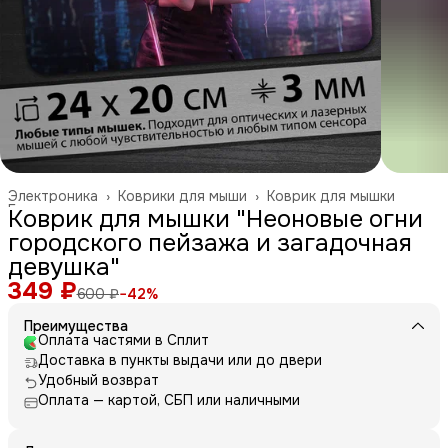
Электроника
›
Коврики для мыши
›
Коврик для мышки
Главная
›
Коврик для мышки "Неоновые огни
городского пейзажа и загадочная
девушка"
349 ₽
600 ₽
−
42
%
Преимущества
Оплата частями в Сплит
Доставка в пункты выдачи или до двери
Удобный возврат
Оплата — картой, СБП или наличными