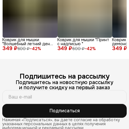
Коврик для мышки
Коврик для мышки "Принт
Коврик 
"Волшебный летний день
с надписью "
демонс
349 ₽
с енотом среди ромашек
349 ₽
349 ₽
различн
600 ₽
−
42
%
600 ₽
−
42
%
и бабочек"
лица и 
фоне"
Подпишитесь на рассылку
Подпишитесь на новостную рассылку
и получите скидку на первый заказ
Подписаться
Нажимая «Подписаться», вы даете согласие на обработку
указанных персональных данных в целях получения
информационной и рекламной рассылки