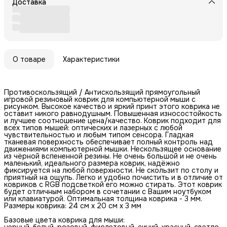
Доставка
О товаре
Характеристики
Противоскользящий / Антискользящий прямоугольный
игровой резиновый коврик для компьютерной мыши с
рисунком. Высокое качество и яркий принт этого коврика не
оставит никого равнодушным. Повышенная износостойкость
и лучшее соотношение цена/качество. Коврик подходит для
всех типов мышей: оптических и лазерных с любой
чувствительностью и любым типом сенсора. Гладкая
тканевая поверхность обеспечивает полный контроль над
движениями компьютерной мышки. Нескользящее основание
из чёрной вспененной резины. Не очень большой и не очень
маленький, идеального размера коврик, надёжно
фиксируется на любой поверхности. Не скользит по столу и
приятный на ощупь. Легко и удобно почистить и в отличие от
ковриков с RGB подсветкой его можно стирать. Этот коврик
будет отличным набором в сочетании с Вашим ноутбуком
или клавиатурой. Оптимальная толщина коврика - 3 мм.
Размеры коврика: 24 см x 20 см x 3 мм
Базовые цвета коврика для мыши:
черный, белый, розовый, фиолетовый, синий, красный, светло-