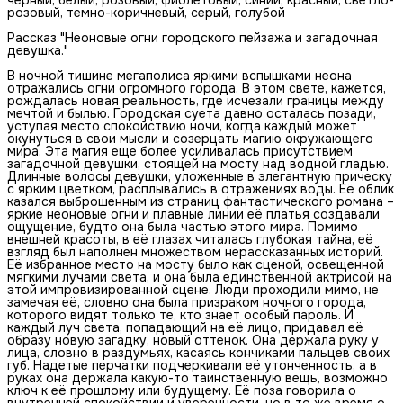
розовый, темно-коричневый, серый, голубой
Рассказ "Неоновые огни городского пейзажа и загадочная
девушка."
В ночной тишине мегаполиса яркими вспышками неона
отражались огни огромного города. В этом свете, кажется,
рождалась новая реальность, где исчезали границы между
мечтой и былью. Городская суета давно осталась позади,
уступая место спокойствию ночи, когда каждый может
окунуться в свои мысли и созерцать магию окружающего
мира. Эта магия еще более усиливалась присутствием
загадочной девушки, стоящей на мосту над водной гладью.
Длинные волосы девушки, уложенные в элегантную прическу
с ярким цветком, расплывались в отражениях воды. Её облик
казался выброшенным из страниц фантастического романа –
яркие неоновые огни и плавные линии её платья создавали
ощущение, будто она была частью этого мира. Помимо
внешней красоты, в её глазах читалась глубокая тайна, её
взгляд был наполнен множеством нерассказанных историй.
Её избранное место на мосту было как сценой, освещенной
мягкими лучами света, и она была единственной актрисой на
этой импровизированной сцене. Люди проходили мимо, не
замечая её, словно она была призраком ночного города,
которого видят только те, кто знает особый пароль. И
каждый луч света, попадающий на её лицо, придавал её
образу новую загадку, новый оттенок. Она держала руку у
лица, словно в раздумьях, касаясь кончиками пальцев своих
губ. Надетые перчатки подчеркивали её утонченность, а в
руках она держала какую-то таинственную вещь, возможно
ключ к её прошлому или будущему. Её поза говорила о
внутренней спокойствии и уверенности, но в то же время о