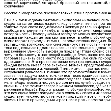
золотой, коричневый, янтарный, бронзовый, светло-желтый, 
коричневый
Рассказ "Невероятное противостояние: птица против змеи н
Птица и змея издавна считались символами жизненной силы 
существа встретились лицом к лицу, отражая вечное против
золотые лучи света подчеркивают каждую деталь их формы.
свободы и стремление к небу, в то время как змея, свернув
осторожность. Невооруженным взглядом можно почувствов
выживание. Каждая деталь картины несет в себе глубокий с
олицетворяют природные силы, которые связаны воедино. Л
застывшими, возможно, они символизируют вечность и неизм
тона подчеркивают драматичность этого момента, делая ко
выраженным. Важность выхода за пределы. Птица словно ста
чему-то большему, к настоящей свободе. Змея, напротив, вы
готовая защитить свое место под солнцем. Обе силы приро
одновременно. Это противостояние двух грандиозных сущест
каждая деталь имеет свое значение. Момент, представленны
вечного движения и изменений. Птица и змея – две противо
сохранения равновесия. Именно это противостояние и взаи
заставляет задуматься о том, как все тесно взаимосвязано 
картине ощущение роскоши и благородства. Они подчеркива
мельчайших перьев и чешуек, до солнечных лучей, создают е
оценить. Этот момент заверз в нежном равновесии, где нет 
движение и борьба. Кадр отражает глубокую философию жиз
что вся сцена зовет задуматься о сокрытых силах и их взаи
существует множество оттенков и градаций, и все они нео
элемент этого произведения играет свою роль, помогая зрит