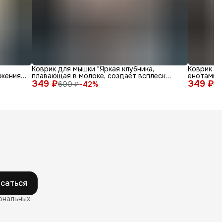
Коврик для мышки "Яркая клубника,
Коврик д
жения
плавающая в молоке, создает всплеск
енотами в
349 ₽
радости"
349 ₽
600 ₽
−
42
%
6
саться
ональных