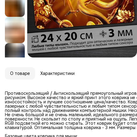
О товаре
Характеристики
Противоскользящий / Антискользящий прямоугольный игров
рисунком. Высокое качество и яркий принт этого коврика н
износостойкость и лучшее соотношение цена/качество. Ковр
лазерных с любой чувствительностью и любым типом сенсор
полный контроль над движениями компьютерной мышки. Неск
Не очень большой и не очень маленький, идеального размер
поверхности. Не скользит по столу и приятный на ощупь. Лег
RGB подсветкой его можно стирать. Этот коврик будет отл
клавиатурой. Оптимальная толщина коврика - 3 мм. Размеры к
Базовые цвета коврика для мыши: