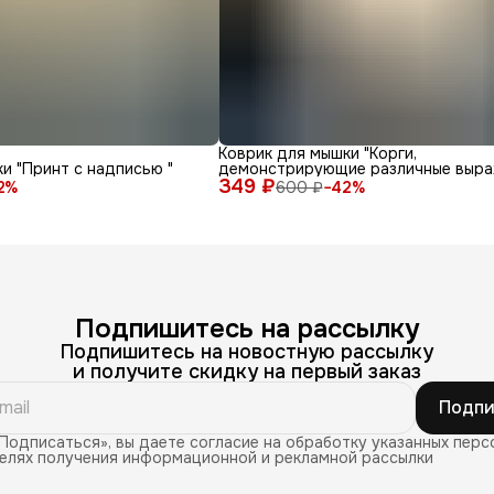
Коврик для мышки "Корги,
и "Принт с надписью "
демонстрирующие различные выра
349 ₽
лица и эмоции на белом фоне"
2
%
600 ₽
−
42
%
Подпишитесь на рассылку
Подпишитесь на новостную рассылку
и получите скидку на первый заказ
Подпи
Подписаться», вы даете согласие на обработку указанных перс
целях получения информационной и рекламной рассылки