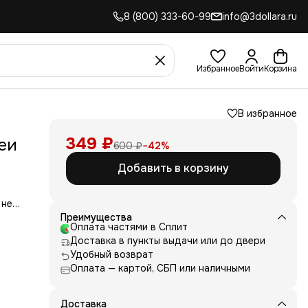
8 (800) 333-60-99
info@3dollara.ru
Избранное
Войти
Корзина
В избранное
349 ₽
еи
600 ₽
−
42
%
Добавить в корзину
 не
сть
Преимущества
для
Оплата частями в Сплит
Доставка в пункты выдачи или до двери
д
Удобный возврат
ние
Оплата — картой, СБП или наличными
нь
 и
е от
Доставка