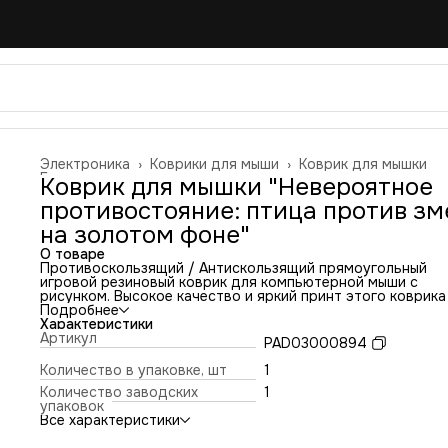
Электроника
›
Коврики для мыши
›
Коврик для мышки
Главная
›
Коврик для мышки "Невероятное
противостояние: птица против зм
на золотом фоне"
О товаре
Противоскользящий / Антискользящий прямоугольный
игровой резиновый коврик для компьютерной мыши с
рисунком. Высокое качество и яркий принт этого коврика
оставит никого равнодушным. Повышенная износостойко
Подробнее
и лучшее соотношение цена/качество. Коврик подходит 
Характеристики
всех типов мышей: оптических и лазерных с любой
Артикул
PAD03000894
чувствительностью и любым типом сенсора. Гладкая
тканевая поверхность обеспечивает полный контроль на
Количество в упаковке, шт
1
движениями компьютерной мышки. Нескользящее основа
Количество заводских
1
из чёрной вспененной резины. Не очень большой и не оче
упаковок
маленький, идеального размера коврик, надёжно
Все характеристики
фиксируется на любой поверхности. Не скользит по столу
приятный на ощупь. Легко и удобно почистить и в отличи