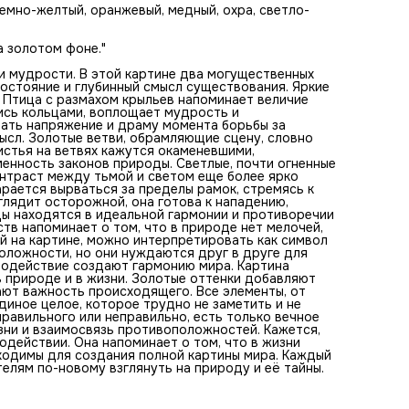
грандиозных существ напоминает о том, что в природе н
темно-желтый, оранжевый, медный, охра, светло-
мелочей, каждая деталь имеет свое значение. Момент,
представленный на картине, можно интерпретировать ка
символ вечного движения и изменений. Птица и змея – дв
а золотом фоне."
противоположности, но они нуждаются друг в друге для
сохранения равновесия. Именно это противостояние и
и мудрости. В этой картине два могущественных
взаимодействие создают гармонию мира. Картина заста
остояние и глубинный смысл существования. Яркие
задуматься о том, как все тесно взаимосвязано в природ
 Птица с размахом крыльев напоминает величие
жизни. Золотые оттенки добавляют картине ощущение
шись кольцами, воплощает мудрость и
роскоши и благородства. Они подчеркивают важность
ать напряжение и драму момента борьбы за
происходящего. Все элементы, от мельчайших перьев и
мысл. Золотые ветви, обрамляющие сцену, словно
чешуек, до солнечных лучей, создают единое целое, кот
истья на ветвях кажутся окаменевшими,
трудно не заметить и не оценить. Этот момент заверз в
енность законов природы. Светлые, почти огненные
нежном равновесии, где нет правильного или неправильн
нтраст между тьмой и светом еще более ярко
есть только вечное движение и борьба. Кадр отражает
рается вырваться за пределы рамок, стремясь к
глубокую философию жизни и взаимосвязь
глядит осторожной, она готова к нападению,
противоположностей. Кажется, что вся сцена зовет
ды находятся в идеальной гармонии и противоречии
задуматься о сокрытых силах и их взаимодействии. Она
в напоминает о том, что в природе нет мелочей,
напоминает о том, что в жизни существует множество
й на картине, можно интерпретировать как символ
оттенков и градаций, и все они необходимы для создани
положности, но они нуждаются друг в друге для
полной картины мира. Каждый элемент этого произведен
модействие создают гармонию мира. Картина
играет свою роль, помогая зрителям по-новому взглянут
в природе и в жизни. Золотые оттенки добавляют
природу и её тайны.
ют важность происходящего. Все элементы, от
диное целое, которое трудно не заметить и не
правильного или неправильно, есть только вечное
ни и взаимосвязь противоположностей. Кажется,
модействии. Она напоминает о том, что в жизни
бходимы для создания полной картины мира. Каждый
елям по-новому взглянуть на природу и её тайны.