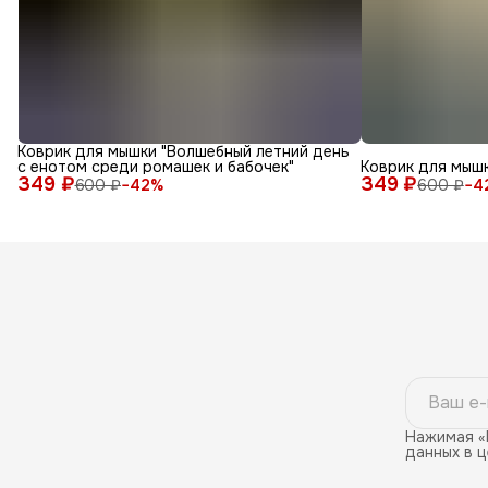
Коврик для мышки "Волшебный летний день
с енотом среди ромашек и бабочек"
Коврик для мышк
349 ₽
349 ₽
600 ₽
−
42
%
600 ₽
−
4
Нажимая «
данных в 