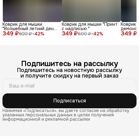
Коврик для мышки
Коврик для мышки "Принт
Коврик 
"Волшебный летний день
с надписью "
демонс
349 ₽
с енотом среди ромашек
349 ₽
349 ₽
различн
600 ₽
−
42
%
600 ₽
−
42
%
и бабочек"
лица и 
фоне"
Подпишитесь на рассылку
Подпишитесь на новостную рассылку
и получите скидку на первый заказ
Подписаться
Нажимая «Подписаться», вы даете согласие на обработку
указанных персональных данных в целях получения
информационной и рекламной рассылки