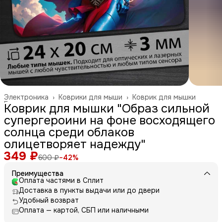
Электроника
›
Коврики для мыши
›
Коврик для мышки
Главная
›
Коврик для мышки "Образ сильной
супергероини на фоне восходящего
солнца среди облаков
олицетворяет надежду"
349 ₽
600 ₽
−
42
%
Преимущества
Оплата частями в Сплит
Доставка в пункты выдачи или до двери
Удобный возврат
Оплата — картой, СБП или наличными