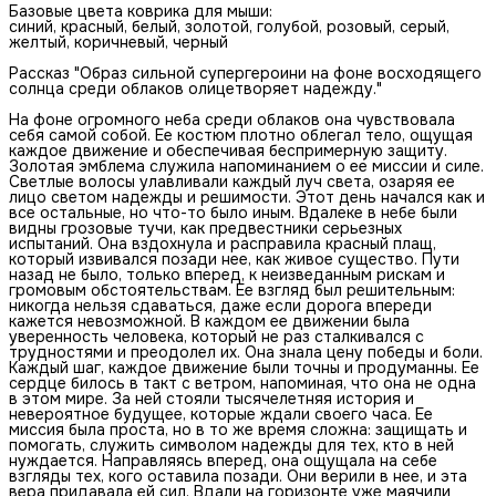
Базовые цвета коврика для мыши:
синий, красный, белый, золотой, голубой, розовый, серый,
желтый, коричневый, черный
Рассказ "Образ сильной супергероини на фоне восходящего
солнца среди облаков олицетворяет надежду."
На фоне огромного неба среди облаков она чувствовала
себя самой собой. Ее костюм плотно облегал тело, ощущая
каждое движение и обеспечивая беспримерную защиту.
Золотая эмблема служила напоминанием о ее миссии и силе.
Светлые волосы улавливали каждый луч света, озаряя ее
лицо светом надежды и решимости. Этот день начался как и
все остальные, но что-то было иным. Вдалеке в небе были
видны грозовые тучи, как предвестники серьезных
испытаний. Она вздохнула и расправила красный плащ,
который извивался позади нее, как живое существо. Пути
назад не было, только вперед, к неизведанным рискам и
громовым обстоятельствам. Ее взгляд был решительным:
никогда нельзя сдаваться, даже если дорога впереди
кажется невозможной. В каждом ее движении была
уверенность человека, который не раз сталкивался с
трудностями и преодолел их. Она знала цену победы и боли.
Каждый шаг, каждое движение были точны и продуманны. Ее
сердце билось в такт с ветром, напоминая, что она не одна
в этом мире. За ней стояли тысячелетняя история и
невероятное будущее, которые ждали своего часа. Ее
миссия была проста, но в то же время сложна: защищать и
помогать, служить символом надежды для тех, кто в ней
нуждается. Направляясь вперед, она ощущала на себе
взгляды тех, кого оставила позади. Они верили в нее, и эта
вера придавала ей сил. Вдали на горизонте уже маячили