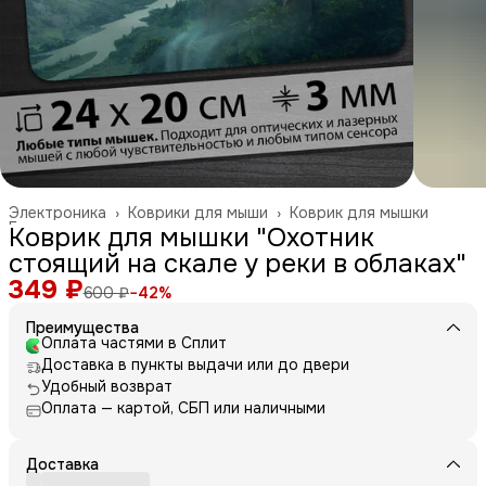
Электроника
›
Коврики для мыши
›
Коврик для мышки
Главная
›
Коврик для мышки "Охотник
стоящий на скале у реки в облаках"
349 ₽
600 ₽
−
42
%
Преимущества
Оплата частями в Сплит
Доставка в пункты выдачи или до двери
Удобный возврат
Оплата — картой, СБП или наличными
Доставка