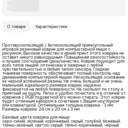
О товаре
Характеристики
Противоскользящий / Антискользящий прямоугольный
игровой резиновый коврик для компьютерной мыши с
рисунком. Высокое качество и яркий принт этого коврика не
оставит никого равнодушным. Повышенная износостойкость
и лучшее соотношение цена/качество. Коврик подходит для
всех типов мышей: оптических и лазерных с любой
чувствительностью и любым типом сенсора. Гладкая
тканевая поверхность обеспечивает полный контроль над
движениями компьютерной мышки. Нескользящее основание
из чёрной вспененной резины. Не очень большой и не очень
маленький, идеального размера коврик, надёжно
фиксируется на любой поверхности. Не скользит по столу и
приятный на ощупь. Легко и удобно почистить и в отличие от
ковриков с RGB подсветкой его можно стирать. Этот коврик
будет отличным набором в сочетании с Вашим ноутбуком
или клавиатурой. Оптимальная толщина коврика - 3 мм.
Размеры коврика: 24 см x 20 см x 3 мм
Базовые цвета коврика для мыши:
серо-синий, зелёный, коричневый, серый, голубой, бежевый,
тёмно-зелёный, светло-серый, тёмно-коричневый, чёрный