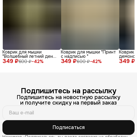
Коврик для мышки
Коврик для мышки "Принт
Коврик 
"Волшебный летний день
с надписью "
демонс
349 ₽
с енотом среди ромашек
349 ₽
349 ₽
различн
600 ₽
−
42
%
600 ₽
−
42
%
и бабочек"
лица и 
фоне"
Подпишитесь на рассылку
Подпишитесь на новостную рассылку
и получите скидку на первый заказ
Подписаться
Нажимая «Подписаться», вы даете согласие на обработку