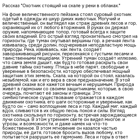
Рассказ "Охотник стоящий на скале у реки в облаках."
На фоне величественного пейзажа стоял суровый охотник
одетый в одежды из шкур диких животных. Могучий и
величественный, он выглядел как страж древних лесов и гор,
охраняющий их от любого вторжения. В руках он держал
оружие, напоминающее топор, готовый всегда к защите
своих владений. Его острый взгляд пронзительно смотрел на
горизонты, где туман окутывал вершины гор, а речная лента
извивалась среди долин, подчеркивая неподвластную мощь
природы. Река, извиваясь, как лента, создаёт
завораживающий рисунок, пересекаяся с густыми лесами и
таинственными пещерами. Утренний туман создаёт иллюзию,
что сама земля дышит, как будто готовая раскрыть свои
давние тайны охотнику. Птицы в небе парят, свободные и
уверенные в безопасности, которую обеспечивал мощный
защитник этих земель. Скала, на которой он стоял, казалась
незыблемой, как и его вера в свое предназначение. В этой
древней сказке всё кажется вечным и нерушимым. Природа
живёт в гармонии со своими защитниками, которые, в свою
очередь, почитают её законы и границы. Это
симбиотическое существование отражается в каждом
движении охотника, его шаги осторожные и уверенные, как
будто он – само воплощение леса и гор. Каждый миг, каждый
вдох, сливаются в их общую песнь покоя и силы. Взгляд
охотника скользнул по горизонту, встречая зарождающиеся
лучи солнца. В этом утреннем свете он видел многое: и
угрозы, и возможности, и даже намёк на что-то
божественное. В этом мгновение он казался частью
природы, её дитя, готовое бросить вызов любому, кто
попытается разрушить её гармонию. Леса и горы в ответ