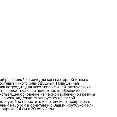
ковриков с RGB подсветкой его можно стирать. Этот ков
будет отличным набором в сочетании с Вашим ноутбуком
клавиатурой. Оптимальная толщина коврика - 3 мм. Разм
коврика: 24 см x 20 см x 3 мм
Базовые цвета коврика для мыши:
белый, черный, оранжевый, тёмный синий, светло-голубой,
серо-голубой лазурный, темный серый, серебристый
Рассказ "Пингвины на льдине в Антарктиде под холодным
голубым небом."
В холодные зимние дни в бескрайних просторах Антаркт
три пингвина отправились в захватывающее путешествие
ледяным землям. Их шаги оставляли легкие следы на
белоснежной поверхности льда каждый взмах крыла выз
восхищение этим суровым но чарующим пейзажем.
Перебравшись через небольшое снежное возвышение он
оказались на краю обрыва откуда открывался
величественный и удивительный вид на холодный голубо
океан дополняющий атмосферу величия и спокойствия. 
переднем плане пингвины остановились чтобы отдохнуть
снежной поверхности которую осветило мягкое зимнее
солнце. Один из них расправил крылья глубоко вдохнул
свежий воздух и попытался перекликаться с другими
ой резиновый коврик для компьютерной мыши с
выражая радость от преодоления очередного препятств
е оставит никого равнодушным. Повышенная
Их голоса эхом разносились по бескрайним ледяным
ик подходит для всех типов мышей: оптических и
просторам дополняя общее впечатление одиночества и
а. Гладкая тканевая поверхность обеспечивает
одновременно единства с природой. Следуя дальше по
ользящее основание из чёрной вспененной резины.
ледяному маршруту пингвины столкнулись с новой прег
а коврик, надёжно фиксируется на любой
– высокой ледяной стеной. Вместе они задумались как л
ко и удобно почистить и в отличие от ковриков с
всего преодолеть её и проявили чудеса координации и
ичным набором в сочетании с Вашим ноутбуком или
дружеской поддержки. Один за другим они карабкались 
оврика: 24 см x 20 см x 3 мм
льду подбадривая друг друга и помогая избежать опасн
участков. В конце концов все трое вперед и дальше