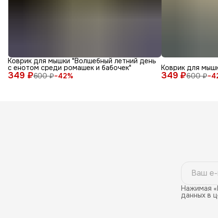
Коврик для мышки "Волшебный летний день
с енотом среди ромашек и бабочек"
Коврик для мышк
349 ₽
349 ₽
600 ₽
−
42
%
600 ₽
−
4
Нажимая «
данных в 