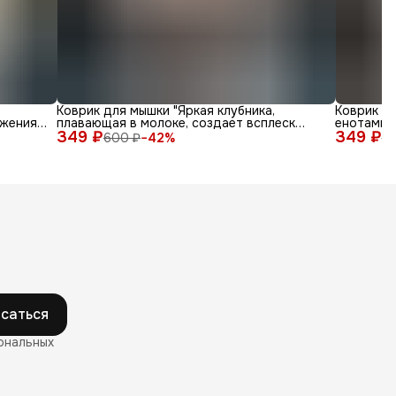
Коврик для мышки "Яркая клубника,
Коврик д
жения
плавающая в молоке, создает всплеск
енотами в
349 ₽
радости"
349 ₽
600 ₽
−
42
%
6
саться
ональных