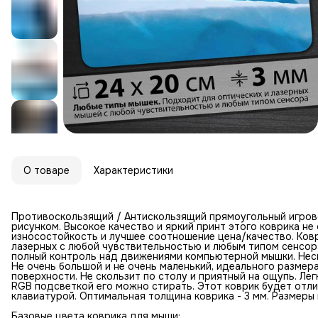
О товаре
Характеристики
Противоскользящий / Антискользящий прямоугольный игров
рисунком. Высокое качество и яркий принт этого коврика н
износостойкость и лучшее соотношение цена/качество. Ковр
лазерных с любой чувствительностью и любым типом сенсор
полный контроль над движениями компьютерной мышки. Неск
Не очень большой и не очень маленький, идеального размер
поверхности. Не скользит по столу и приятный на ощупь. Лег
RGB подсветкой его можно стирать. Этот коврик будет отл
клавиатурой. Оптимальная толщина коврика - 3 мм. Размеры к
Базовые цвета коврика для мыши: