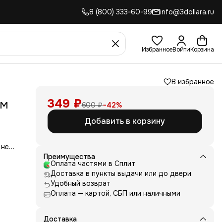
8 (800) 333-60-99
info@3dollara.ru
Избранное
Войти
Корзина
В избранное
349 ₽
ым
600 ₽
−
42
%
Добавить в корзину
 не
сть
Преимущества
для
Оплата частями в Сплит
Доставка в пункты выдачи или до двери
д
Удобный возврат
ние
Оплата — картой, СБП или наличными
нь
 и
е от
Доставка