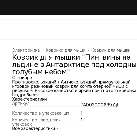
Электроника
›
Коврики для мыши
›
Коврик для мышки
Главная
›
Коврик для мышки "Пингвины на
льдине в Антарктиде под холодн
голубым небом"
О товаре
Противоскользящий / Антискользящий прямоугольный
игровой резиновый коврик для компьютерной мыши с
рисунком. Высокое качество и яркий принт этого коврика
оставит никого равнодушным. Повышенная износостойко
Подробнее
и лучшее соотношение цена/качество. Коврик подходит 
Характеристики
всех типов мышей: оптических и лазерных с любой
Артикул
PAD03000689
чувствительностью и любым типом сенсора. Гладкая
тканевая поверхность обеспечивает полный контроль на
Количество в упаковке, шт
1
движениями компьютерной мышки. Нескользящее основа
Количество заводских
1
из чёрной вспененной резины. Не очень большой и не оче
упаковок
маленький, идеального размера коврик, надёжно
Все характеристики
фиксируется на любой поверхности. Не скользит по столу
приятный на ощупь. Легко и удобно почистить и в отличи