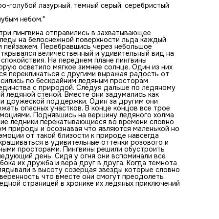
продолжили свой путь с новыми силами и эмоциями.
еро-голубой лазурный, темный серый, серебристый
Поднявшись на вершину ледяного холма пингвины
столкнулись с удивительным зрелищем – сверкающие
лубым небом."
ледники перекатывающиеся во времени словно живые
существа. Они стояли в тишине восхищаясь этим чудом
 три пингвина отправились в захватывающее
природы и осознавая что являются маленькой но важной
 следы на белоснежной поверхности льда каждый
частью этого великолепного мира. Непередаваемые эмо
м пейзажем. Перебравшись через небольшое
от такой близости к природе навсегда останутся в их пам
открывался величественный и удивительный вид на
С приближением вечера небо стало окрашиваться в
спокойствия. На переднем плане пингвины
удивительные оттенки розового и оранжевого создавая
рую осветило мягкое зимнее солнце. Один из них
потрясающий контраст с синими ледяными просторами.
ся перекликаться с другими выражая радость от
Пингвины решили обустроить лагерь на ночь надеясь вес
осились по бескрайним ледяным просторам
дальнейшие приключения на следующий день. Сидя у огн
единства с природой. Следуя дальше по ледяному
они вспоминали все события этого захватывающего дня
й ледяной стеной. Вместе они задумались как
осознавая насколько глубока их дружба и вера друг в дру
 и дружеской поддержки. Один за другим они
Когда темнота полностью окунула Антарктиду в свои
жать опасных участков. В конце концов все трое
объятия пингвины заглядывали в высоту созерцая звезды
эмоциями. Поднявшись на вершину ледяного холма
которые словно освещали путь их будущих путешествий. 
щие ледники перекатывающиеся во времени словно
сердцах была уверенность что вместе они смогут
ом природы и осознавая что являются маленькой но
преодолеть любые сложности что ждут их впереди. Этот
эмоции от такой близости к природе навсегда
день стал очередной страницей в хронике их ледяных
окрашиваться в удивительные оттенки розового и
приключений и образ жизни.
ными просторами. Пингвины решили обустроить
ледующий день. Сидя у огня они вспоминали все
ока их дружба и вера друг в друга. Когда темнота
лядывали в высоту созерцая звезды которые словно
уверенность что вместе они смогут преодолеть
едной страницей в хронике их ледяных приключений