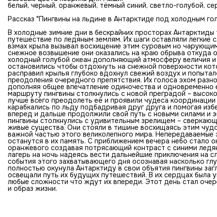
белый, черный, оранжевый, тёмный синий, светло-голубой, с
Рассказ "Пингвины на льдине в Антарктиде под холодным го
В холодные зимние дни в бескрайних просторах Антарктиды
путешествие по ледяным землям. Их шаги оставляли легкие
взмах крыла вызывал восхищение этим суровым но чарующи
снежное возвышение они оказались на краю обрыва откуда 
холодный голубой океан дополняющий атмосферу величия и 
остановились чтобы отдохнуть на снежной поверхности кото
расправил крылья глубоко вдохнул свежий воздух и попытал
преодоления очередного препятствия. Их голоса эхом разн
дополняя общее впечатление одиночества и одновременно 
маршруту пингвины столкнулись с новой преградой – высоко
лучше всего преодолеть её и проявили чудеса координации
карабкались по льду подбадривая друг друга и помогая избе
вперед и дальше продолжили свой путь с новыми силами и 
пингвины столкнулись с удивительным зрелищем – сверкаю
живые существа. Они стояли в тишине восхищаясь этим чуд
важной частью этого великолепного мира. Непередаваемые 
останутся в их память. С приближением вечера небо стало 
оранжевого создавая потрясающий контраст с синими ледя
лагерь на ночь надеясь вести дальнейшие приключения на с
события этого захватывающего дня осознавая насколько глуб
полностью окунула Антарктиду в свои объятия пингвины заг
освещали путь их будущих путешествий. В их сердцах была 
любые сложности что ждут их впереди. Этот день стал очер
и образ жизни.