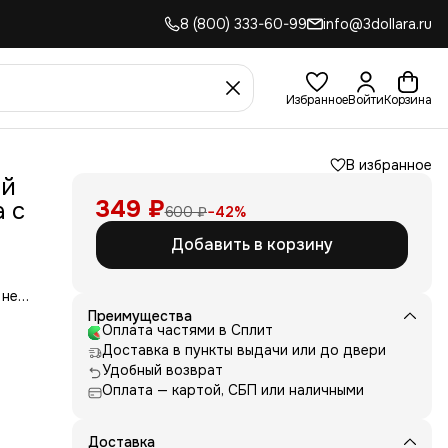
8 (800) 333-60-99
info@3dollara.ru
Избранное
Войти
Корзина
В избранное
ий
349 ₽
 с
600 ₽
−
42
%
Добавить в корзину
 не
сть
Преимущества
для
Оплата частями в Сплит
Доставка в пункты выдачи или до двери
д
Удобный возврат
ние
Оплата — картой, СБП или наличными
нь
 и
е от
Доставка