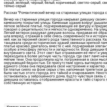
серый, зелёный, чёрный, белый, коричневый, светло-серый, с
тёмно-серый
Рассказ "Романтический вечер на старинных улицах города с
Вечер на старинных улицах города накрывал девушку своим 
каменному покрытию улицы. Каменные здания вокруг дышали
лёгкое зелёное платье, подчеркивающее её фигуру и прида
говорил о решительности и мягкости одновременно. На улиц
Лёгкий ветерок раздувал девушке волосы, придавая её обра
шла вперёд, отражая в себе смесь современности и истори
ней, как за героиней своего рода таинственного рассказа. 
танцевала среди исторических зданий овеянных крепкой пам
платье красиво двигалось вместе с ней, подчеркивая элеган
особую атмосферу лёгкости и загадочности. Взор девушки бы
внутреннего света. Этот свет был отражением её мечт и уве
переходила в более уютную часть города, где свет ламп нач
мягкие тени. Она продолжала идти, погруженная в свои мыс
окружающей бедностью. Её присутствие здесь выглядело к
единого слова она передавала своё настроение и характер,
Её платье сияло на фоне серых стен, напоминая трепетное 
была частью этого города, его тайной и очарованием. Неко
остановилась у заброшенного дома, будто чувствуя связь с
девушка оставалась отображением красоты и тайн старого 
собственную историю.
Коврик для мышки