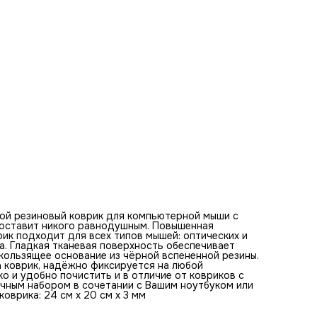
ковриков с RGB подсветкой его можно стирать. Этот ков
будет отличным набором в сочетании с Вашим ноутбуком
клавиатурой. Оптимальная толщина коврика - 3 мм. Разм
коврика: 24 см x 20 см x 3 мм
Базовые цвета коврика для мыши:
серый, зелёный, чёрный, белый, коричневый, светло-серый,
светло-зелёный, светло-коричневый, темно-зелёный, тём
серый
Рассказ "Романтический вечер на старинных улицах горо
девушкой."
Вечер на старинных улицах города накрывал девушку св
мягким светом. Она делала уверенные шаги по каменному
покрытию улицы. Каменные здания вокруг дышали истори
таинственностью. Девушка выбрала лёгкое зелёное плать
подчеркивающее её фигуру и придающее ей неповторим
шарм. Её строгий взгляд говорил о решительности и мяг
одновременно. На улицах было тихо символизируя
наступление вечера. Лёгкий ветерок раздувал девушке
волосы, придавая её образу женственности и динамичнос
Она уверенно шла вперёд, отражая в себе смесь
современности и историчности. Стены старинных домов
молча наблюдали за ней, как за героиней своего рода
ой резиновый коврик для компьютерной мыши с
таинственного рассказа. Каждый её шаг был плавным и
е оставит никого равнодушным. Повышенная
уверенным. Она словно танцевала среди исторических
ик подходит для всех типов мышей: оптических и
зданий овеянных крепкой памятью времени. Её жесты был
а. Гладкая тканевая поверхность обеспечивает
выразительными, а платье красиво двигалось вместе с не
ользящее основание из чёрной вспененной резины.
подчеркивая элегантность и аккуратность. Летний вечер
а коврик, надёжно фиксируется на любой
создавал ей особую атмосферу лёгкости и загадочности
ко и удобно почистить и в отличие от ковриков с
Взор девушки был направлен вдаль. Её глаза блестели от
ичным набором в сочетании с Вашим ноутбуком или
внутреннего света. Этот свет был отражением её мечт и
оврика: 24 см x 20 см x 3 мм
уверенности в себе. Каменная улочка постепенно перехо
в более уютную часть города, где свет ламп начинал