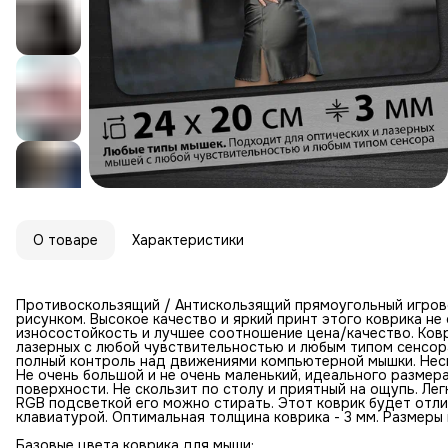
О товаре
Характеристики
Противоскользящий / Антискользящий прямоугольный игров
рисунком. Высокое качество и яркий принт этого коврика н
износостойкость и лучшее соотношение цена/качество. Ковр
лазерных с любой чувствительностью и любым типом сенсор
полный контроль над движениями компьютерной мышки. Неск
Не очень большой и не очень маленький, идеального размер
поверхности. Не скользит по столу и приятный на ощупь. Лег
RGB подсветкой его можно стирать. Этот коврик будет отл
клавиатурой. Оптимальная толщина коврика - 3 мм. Размеры к
Базовые цвета коврика для мыши: