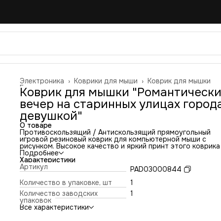
Электроника
›
Коврики для мыши
›
Коврик для мышки
Главная
›
Коврик для мышки "Романтическ
вечер на старинных улицах города
девушкой"
О товаре
Противоскользящий / Антискользящий прямоугольный
игровой резиновый коврик для компьютерной мыши с
рисунком. Высокое качество и яркий принт этого коврика
оставит никого равнодушным. Повышенная износостойко
Подробнее
и лучшее соотношение цена/качество. Коврик подходит 
Характеристики
всех типов мышей: оптических и лазерных с любой
Артикул
PAD03000844
чувствительностью и любым типом сенсора. Гладкая
тканевая поверхность обеспечивает полный контроль на
Количество в упаковке, шт
1
движениями компьютерной мышки. Нескользящее основа
Количество заводских
1
из чёрной вспененной резины. Не очень большой и не оче
упаковок
маленький, идеального размера коврик, надёжно
Все характеристики
фиксируется на любой поверхности. Не скользит по столу
приятный на ощупь. Легко и удобно почистить и в отличи