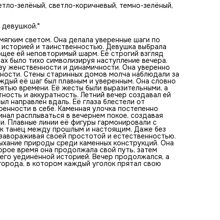
расплываться в вечернем покое, создавая мягкие тени. О
ветло-зелёный, светло-коричневый, темно-зелёный,
продолжала идти, погруженная в свои мысли. Плавные ли
её фигуры гармонировали с окружающей бедностью. Её
присутствие здесь выглядело как танец между прошлым 
 девушкой."
настоящим. Даже без единого слова она передавала сво
настроение и характер, завораживая своей простотой и
мягким светом. Она делала уверенные шаги по
естественностью. Её платье сияло на фоне серых стен,
 историей и таинственностью. Девушка выбрала
напоминая трепетное дыхание природы среди каменных
ющее ей неповторимый шарм. Её строгий взгляд
конструкций. Она была частью этого города, его тайной 
ах было тихо символизируя наступление вечера.
очарованием. Некоторое время она продолжала свой пут
зу женственности и динамичности. Она уверенно
затем остановилась у заброшенного дома, будто чувств
чности. Стены старинных домов молча наблюдали за
связь с его уединённой историей. Вечер продолжался, а
Каждый её шаг был плавным и уверенным. Она словно
девушка оставалась отображением красоты и тайн стар
ятью времени. Её жесты были выразительными, а
города, в котором каждый уголок прятал свою собствен
тность и аккуратность. Летний вечер создавал ей
историю.
л направлен вдаль. Её глаза блестели от
ренности в себе. Каменная улочка постепенно
инал расплываться в вечернем покое, создавая
ли. Плавные линии её фигуры гармонировали с
ак танец между прошлым и настоящим. Даже без
 завораживая своей простотой и естественностью.
дыхание природы среди каменных конструкций. Она
торое время она продолжала свой путь, затем
 его уединённой историей. Вечер продолжался, а
города, в котором каждый уголок прятал свою