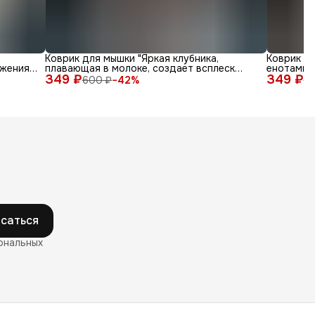
Коврик для мышки "Яркая клубника,
Коврик д
жения
плавающая в молоке, создает всплеск
енотами в
349 ₽
радости"
349 ₽
600 ₽
−
42
%
6
саться
ональных