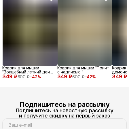
Коврик для мышки
Коврик для мышки "Принт
Коврик 
"Волшебный летний день
с надписью "
демонс
349 ₽
с енотом среди ромашек
349 ₽
349 ₽
различн
600 ₽
−
42
%
600 ₽
−
42
%
и бабочек"
лица и 
фоне"
Подпишитесь на рассылку
Подпишитесь на новостную рассылку
и получите скидку на первый заказ