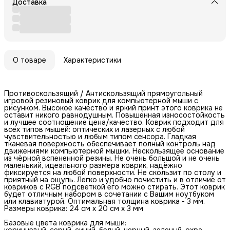
Доставка
О товаре
Характеристики
Противоскользящий / Антискользящий прямоугольный
игровой резиновый коврик для компьютерной мыши с
рисунком. Высокое качество и яркий принт этого коврика не
оставит никого равнодушным. Повышенная износостойкость
и лучшее соотношение цена/качество. Коврик подходит для
всех типов мышей: оптических и лазерных с любой
чувствительностью и любым типом сенсора. Гладкая
тканевая поверхность обеспечивает полный контроль над
движениями компьютерной мышки. Нескользящее основание
из чёрной вспененной резины. Не очень большой и не очень
маленький, идеального размера коврик, надёжно
фиксируется на любой поверхности. Не скользит по столу и
приятный на ощупь. Легко и удобно почистить и в отличие от
ковриков с RGB подсветкой его можно стирать. Этот коврик
будет отличным набором в сочетании с Вашим ноутбуком
или клавиатурой. Оптимальная толщина коврика - 3 мм.
Размеры коврика: 24 см x 20 см x 3 мм
Базовые цвета коврика для мыши:
коричневый, серый, синий, белый, черный, зеленый, охра,