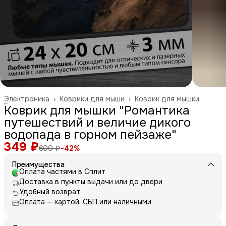
Электроника
›
Коврики для мыши
›
Коврик для мышки
Главная
›
Коврик для мышки "Романтика
путешествий и величие дикого
водопада в горном пейзаже"
349 ₽
600 ₽
−
42
%
Преимущества
Оплата частями в Сплит
Доставка в пункты выдачи или до двери
Удобный возврат
Оплата — картой, СБП или наличными