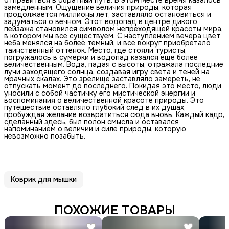
замедленным. Ощущение величия природы, которая
продолжается миллионы лет, заставляло остановиться и
задуматься о вечном. Этот водопад в центре дикого
пейзажа становился символом непреходящей красоты мира,
в котором мы все существуем. С наступлением вечера цвет
неба менялся на более темный, и все вокруг приобретало
таинственный оттенок. Место, где стояли туристы,
погружалось в сумерки и водопад казался еще более
величественным. Вода, падая с высоты, отражала последние
лучи заходящего солнца, создавая игру света и теней на
мрачных скалах. Это зрелище заставляло замереть, не
отпускать момент до последнего. Покидая это место, люди
уносили с собой частичку его мистической энергии и
воспоминания о величественной красоте природы. Это
путешествие оставляло глубокий след в их душах,
пробуждая желание возвратиться сюда вновь. Каждый кадр,
сделанный здесь, был полон смысла и оставался
напоминанием о величии и силе природы, которую
невозможно позабыть.
Коврик для мышки
ПОХОЖИЕ ТОВАРЫ