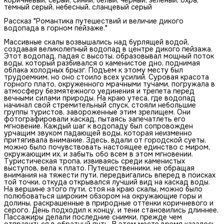
темный серый, небесный, сланцевый серый
Рассказ "Романтика путешествий и величие дикого
водопада в горном пейзаже."
Массивные скалы возвышались над бурлящей водой,
создавая великолепный водопад в центре дикого пейзажа.
Этот водопад, падая с высоты, образовывал мощный поток
воды, который разбивался о каменистое дно, поднимая
облака холодных брызг. Подъем к этому месту был
трудоемким, но оно стоило всех усилий. Суровая красота
горного плато, окруженного мрачными тучами, погружала в
атмосферу безмятежного уединения и трепета перед
вечными силами природы. На краю утеса, где водопад
начинал свой стремительный спуск, стояли небольшие
группы туристов, завороженные этим зрелищем. Они
фотографировали каскад, пытаясь запечатлеть его
мгновение. Каждый шаг к водопаду был сопровожден
урчащим звуком падающей воды, которая неизменно
притягивала внимание. Здесь, вдали от городской суеты,
можно было почувствовать настоящее единство с миром,
окружающим их, и забыть обо всем в этом мгновении.
Туристическая тропа, извиваясь среди каменистых
выступов, вела к плато. Путешественники, не обращая
внимания на тяжести пути, передвигались вперед в поисках
той точки, откуда открывался лучший вид на каскад воды.
На вершине этого пути, стоя на краю скалы, можно было
полюбоваться широким обзором на окружающие горы и
долины, раскрашенные в природные оттенки коричневого и
серого. День подходил к концу, и тени становились длиннее.
Пассажиры делали последние снимки, прежде чем
отправиться в обратный путь. В этом месте время казалось