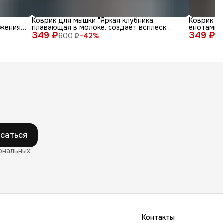
Коврик для мышки "Яркая клубника,
Коврик д
жения
плавающая в молоке, создает всплеск
енотами в
349 ₽
радости"
349 ₽
600 ₽
−
42
%
6
саться
ональных
Контакты