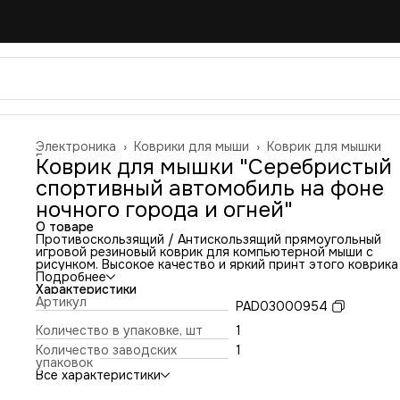
Электроника
›
Коврики для мыши
›
Коврик для мышки
Главная
›
Коврик для мышки "Серебристый
спортивный автомобиль на фоне
ночного города и огней"
О товаре
Противоскользящий / Антискользящий прямоугольный
игровой резиновый коврик для компьютерной мыши с
рисунком. Высокое качество и яркий принт этого коврика
оставит никого равнодушным. Повышенная износостойко
Подробнее
и лучшее соотношение цена/качество. Коврик подходит 
Характеристики
всех типов мышей: оптических и лазерных с любой
Артикул
PAD03000954
чувствительностью и любым типом сенсора. Гладкая
тканевая поверхность обеспечивает полный контроль на
Количество в упаковке, шт
1
движениями компьютерной мышки. Нескользящее основа
Количество заводских
1
из чёрной вспененной резины. Не очень большой и не оче
упаковок
маленький, идеального размера коврик, надёжно
Все характеристики
фиксируется на любой поверхности. Не скользит по столу
приятный на ощупь. Легко и удобно почистить и в отличи