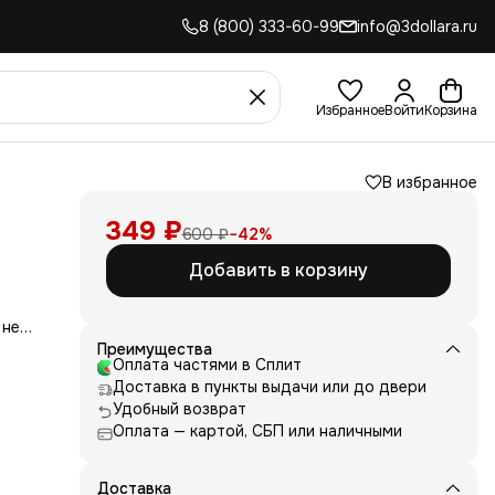
8 (800) 333-60-99
info@3dollara.ru
Избранное
Войти
Корзина
В избранное
349 ₽
600 ₽
−
42
%
Добавить в корзину
 не
сть
Преимущества
для
Оплата частями в Сплит
Доставка в пункты выдачи или до двери
д
Удобный возврат
ние
Оплата — картой, СБП или наличными
нь
 и
е от
Доставка