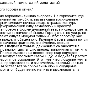
его боковин, а ночной воздух заполняет салон. В душе
оранжевый, темно-синий, золотистый
водителя растет желание скорости, стремление испытат
рёв двигателя и невероятное ускорение. Этот миг –
го города и огней."
воплощение мечты и реальности, встречи с незабываемы
ночным зрелищем. Ночь продолжается, и автомобиль,
но ворвалась тишина скорости. На горизонте, где
ставший частью городского пейзажа, уходит в бесконеч
ортивный автомобиль, вызывающий восхищенные
ночных дорог. Он оставляет за собой лишь огни и ощуще
дным сиянием ночных звезд, отражая контуры
невероятного стремления вперед. Как символ скорости и
одчеркивающий силу технологий и красоту
красоты, он будет вечно манить и вдохновлять на движен
ая ореол в форме дуновений ветра и следов света.
новым горизонтам новых открытий.
енстве технической мысли. Город спит, но улицы не
вают силуэт мощной машины. Этот спорткар как
за пределы обыденного. Крупные фары вглядываются
но начиная движение, автомобиль словно
оге. Гладким и точным движением он уносится в
ы озаряют дистанцию вперед, напоминая о том, что
. Плавно выезжая на шоссе, спорткар ощущает
ой воздух заполняет салон. В душе водителя растет
вероятное ускорение. Этот миг – воплощение мечты
чь продолжается, и автомобиль, ставший частью
 Он оставляет за собой лишь огни и ощущение
соты, он будет вечно манить и вдохновлять на