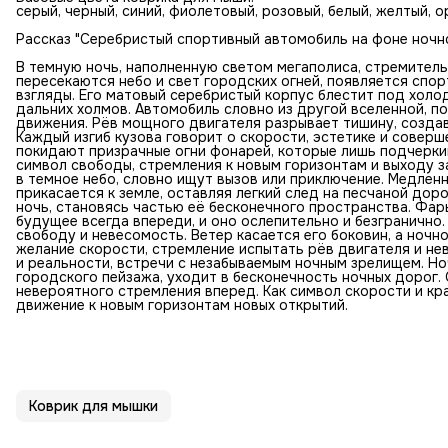
серый, черный, синий, фиолетовый, розовый, белый, желтый, 
Рассказ "Серебристый спортивный автомобиль на фоне ночно
В темную ночь, наполненную светом мегаполиса, стремитель
пересекаются небо и свет городских огней, появляется сп
взгляды. Его матовый серебристый корпус блестит под холо
дальних холмов. Автомобиль словно из другой вселенной, п
движения. Рёв мощного двигателя разрывает тишину, создав
Каждый изгиб кузова говорит о скорости, эстетике и соверш
покидают призрачные огни фонарей, которые лишь подчерки
символ свободы, стремления к новым горизонтам и выходу 
в темное небо, словно ищут вызов или приключение. Медлен
прикасается к земле, оставляя легкий след на песчаной дор
ночь, становясь частью её бесконечного пространства. Фар
будущее всегда впереди, и оно ослепительно и безгранично
свободу и невесомость. Ветер касается его боковин, а ночн
желание скорости, стремление испытать рёв двигателя и не
и реальности, встречи с незабываемым ночным зрелищем. Но
городского пейзажа, уходит в бесконечность ночных дорог.
невероятного стремления вперед. Как символ скорости и кра
движение к новым горизонтам новых открытий.
Коврик для мышки