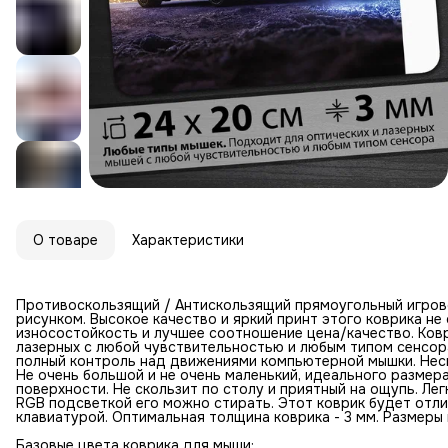
О товаре
Характеристики
Противоскользящий / Антискользящий прямоугольный игров
рисунком. Высокое качество и яркий принт этого коврика н
износостойкость и лучшее соотношение цена/качество. Ковр
лазерных с любой чувствительностью и любым типом сенсор
полный контроль над движениями компьютерной мышки. Неск
Не очень большой и не очень маленький, идеального размер
поверхности. Не скользит по столу и приятный на ощупь. Лег
RGB подсветкой его можно стирать. Этот коврик будет отл
клавиатурой. Оптимальная толщина коврика - 3 мм. Размеры к
Базовые цвета коврика для мыши: