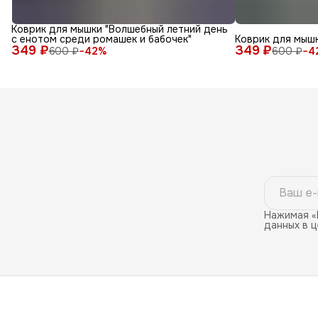
Коврик для мышки "Волшебный летний день
с енотом среди ромашек и бабочек"
Коврик для мышк
349 ₽
349 ₽
600 ₽
−
42
%
600 ₽
−
4
Нажимая «
данных в 