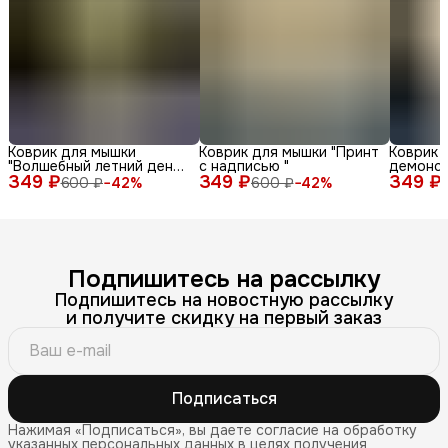
Коврик для мышки
Коврик для мышки "Принт
Коврик 
"Волшебный летний день
с надписью "
демонс
349 ₽
с енотом среди ромашек
349 ₽
349 ₽
различн
600 ₽
−
42
%
600 ₽
−
42
%
и бабочек"
лица и 
фоне"
Подпишитесь на рассылку
Подпишитесь на новостную рассылку
и получите скидку на первый заказ
Подписаться
Нажимая «Подписаться», вы даете согласие на обработку
указанных персональных данных в целях получения