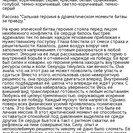
голубой, темно-коричневый, светло-коричневый, темно-
серый
Рассказ "Сильная героиня в драматическом моменте битвы
за правду."
На краю эпической битвы героиня стояла перед лицом
неизбежного конфликта. Её сердце билось быстрее,
адреналин тек по венам, каждое мгновение приближая к
мужественному поступку. Глаза блестели от смеси страха и
решительности. Казалось, даже воздух вокруг неё
заполнился напряжением, готовым разорваться в любой
момент. Эмоции на её лице рассказывали целую историю о
внутренней борьбе и отчаянной надежде на победу. Её враг
был силён и коварен, но героиня умела находить внутренние
ресурсы силы и воли. Секунды тянулись как вечность. Она
знала, что на этот раз не может позволить себе упасть и
сдаться. Вместо этого, использовав свою невероятную
решимость, она продолжила двигаться вперёд. Внутренний
голос подбадривал её, шепча что впереди её ждёт успех. С
каждым шагом она набиралась уверенности. Весь её
внешний вид транслировал готовность к любым испытаниям.
Любуясь её целеустремлённостью, окружающие искренне
верили в её победу. Каждый мускул тела напрягся. Однако,
поверх всех физических усилий проявлялась психическая
сталь. Это было больше, чем просто битва – это была её
личная миссия. В этот критический момент её способность
оставаться спокойной под давлением выделяла её среди
других. Её сердце бьётся в такт с ритмом схватки, её
рефлексы на пике совершенства. Силу, опыт и
непоколебимую решимость никому не дано было сломать. Её
дух был непобедим, а её страсть к делу – пламенное пламя