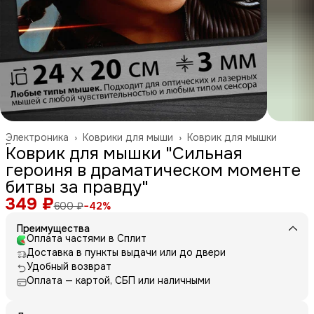
Электроника
›
Коврики для мыши
›
Коврик для мышки
Главная
›
Коврик для мышки "Сильная
героиня в драматическом моменте
битвы за правду"
349 ₽
600 ₽
−
42
%
Преимущества
Оплата частями в Сплит
Доставка в пункты выдачи или до двери
Удобный возврат
Оплата — картой, СБП или наличными