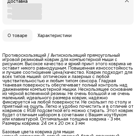
Доставка
О товаре
Характеристики
Противоскользящий / Антискользящий прямоугольный
игровой резиновый коврик для компьютерной мыши с
рисунком. Высокое качество и яркий принт этого коврика не
оставит никого равнодушным. Повышенная износостойкость
и лучшее соотношение цена/качество. Коврик подходит для
всех типов мышей: оптических и лазерных с любой
чувствительностью и любым типом сенсора. Гладкая
тканевая поверхность обеспечивает полный контроль над
движениями компьютерной мышки. Нескользящее основание
из чёрной вспененной резины. Не очень большой и не очень
маленький, идеального размера коврик, надёжно
фиксируется на любой поверхности. Не скользит по столу и
приятный на ощупь. Легко и удобно почистить и в отличие от
ковриков с RGB подсветкой его можно стирать. Этот коврик
будет отличным набором в сочетании с Вашим ноутбуком
или клавиатурой. Оптимальная толщина коврика - 3 мм.
Размеры коврика: 24 см x 20 см x 3 мм
Базовые цвета коврика для мыши:
черный, коричневый, серый, красный, белый, оранжевый,