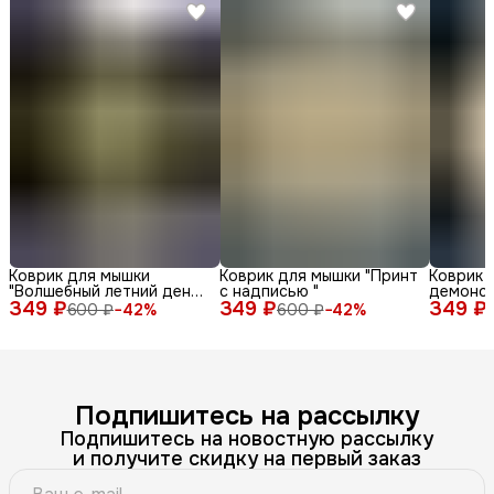
Коврик для мышки
Коврик для мышки "Принт
Коврик 
"Волшебный летний день
с надписью "
демонс
349 ₽
с енотом среди ромашек
349 ₽
349 ₽
различн
600 ₽
−
42
%
600 ₽
−
42
%
и бабочек"
лица и 
фоне"
Подпишитесь на рассылку
Подпишитесь на новостную рассылку
и получите скидку на первый заказ