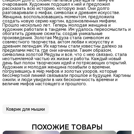
очарования. Художник подошел к ней и предложил
рассказать всю историю, которую знал. Они долго
разговаривали о мифах, символах и древнем искусстве.
Женщина, воспользовавшись моментом, предложила
создать новую серию картин, вдохновленных мифами.
Прошло несколько лет. Теперь молодая женщина и
художник работали в тандеме. Им удалось переосмыслить и
обогатить древние сюжеты, создав уникальные
произведения. Золотая Медуза стала символом их
совместного творчества, актом любви к искусству и
древним легендам. Их картины стали известны далеко за
пределами места, где они начинали. Таким образом,
символика золотой Медузы и всё, что с нею связано, стала
неотъемлемой частью их жизни и работы. Каждый новый
день был полон творческих идей и потрясающих открытий.
Художник и молодая женщина позабыли о времени,
погрузившись в мир мифов и золотых узоров, которые
бессмертной линией связывали прошлое и будущее. Картины
ожили, и люди увидели в них бесконечность времени и
величие мифов настоящего и прошлого.
Коврик для мышки
ПОХОЖИЕ ТОВАРЫ