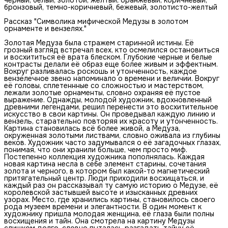
бронзовый, темно-коричневый, бежевый, золотисто-желтый
Рассказ "Символика мифической Медузы в золотом
орнаменте и вензелях."
Золотая Медуза была стражем старинной истины. Её
грозный взгляд встречал всех, кто осмелился остановиться
и восхититься её врата блеском. Глубокие черные и белые
контрасты делали её образ еще более живым и эффектным.
Вокруг разливалась роскошь и утонченность, каждое
вензелечное звено напоминало о времени и величии. Вокруг
её головы, сплетеннные со сложностью и мастерством,
лежали золотые орнаменты, словно охраняя её пустое
выражение. Однажды, молодой художник, вдохновленный
древними легендами, решил перенести это восхитительное
искусство в свои картины. Он проведывал каждую линию и
вензель, старательно повторяя их красоту и утонченность.
Картина становилась всё более живой, а Медуза,
окруженная золотыми листвами, словно оживала из глубины
веков. Художник часто задумывался о её загадочных глазах,
понимая, что они хранили больше, чем просто миф.
Постепенно коллекция художника пополнялась. Каждая
новая картина несла в себе элемент старины, сочетания
золота и черного, в котором был какой-то магнетический
притягательный центр. Люди приходили восхищаться, и
каждый раз он рассказывал ту самую историю о Медузе, её
королевской застывшей высоте и изысканных древних
узорах. Место, где хранились картины, становилось своего
рода музеем времени и элегантности. В один момент к
художнику пришла молодая женщина, её глаза были полны
восхищения и тайн. Она смотрела на картину Медузы
слишком долго, словно пыталась разгадать тайну её