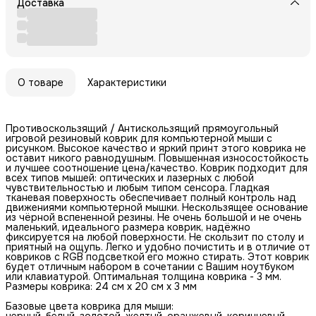
Доставка
О товаре
Характеристики
Противоскользящий / Антискользящий прямоугольный
игровой резиновый коврик для компьютерной мыши с
рисунком. Высокое качество и яркий принт этого коврика не
оставит никого равнодушным. Повышенная износостойкость
и лучшее соотношение цена/качество. Коврик подходит для
всех типов мышей: оптических и лазерных с любой
чувствительностью и любым типом сенсора. Гладкая
тканевая поверхность обеспечивает полный контроль над
движениями компьютерной мышки. Нескользящее основание
из чёрной вспененной резины. Не очень большой и не очень
маленький, идеального размера коврик, надёжно
фиксируется на любой поверхности. Не скользит по столу и
приятный на ощупь. Легко и удобно почистить и в отличие от
ковриков с RGB подсветкой его можно стирать. Этот коврик
будет отличным набором в сочетании с Вашим ноутбуком
или клавиатурой. Оптимальная толщина коврика - 3 мм.
Размеры коврика: 24 см x 20 см x 3 мм
Базовые цвета коврика для мыши:
черный, белый, золотой, желтый, оранжевый, коричневый,