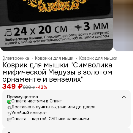
Электроника
›
Коврики для мыши
›
Коврик для мышки
Главная
›
Коврик для мышки "Символика
мифической Медузы в золотом
орнаменте и вензелях"
349 ₽
600 ₽
−
42
%
Преимущества
Оплата частями в Сплит
Доставка в пункты выдачи или до двери
Удобный возврат
Оплата — картой, СБП или наличными