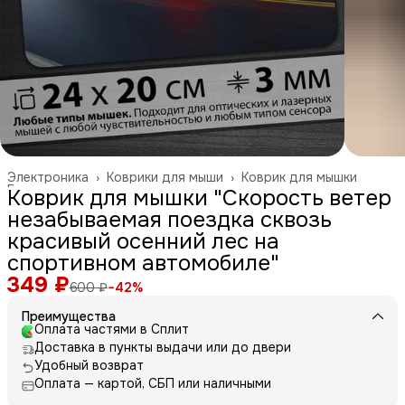
Электроника
›
Коврики для мыши
›
Коврик для мышки
Главная
›
Коврик для мышки "Скорость ветер
незабываемая поездка сквозь
красивый осенний лес на
спортивном автомобиле"
349 ₽
600 ₽
−
42
%
Преимущества
Оплата частями в Сплит
Доставка в пункты выдачи или до двери
Удобный возврат
Оплата — картой, СБП или наличными