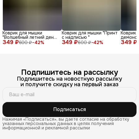
Коврик для мышки
Коврик для мышки "Принт
Коврик 
"Волшебный летний день
с надписью "
демонс
349 ₽
с енотом среди ромашек
349 ₽
349 ₽
различн
600 ₽
−
42
%
600 ₽
−
42
%
и бабочек"
лица и 
фоне"
Подпишитесь на рассылку
Подпишитесь на новостную рассылку
и получите скидку на первый заказ
Подписаться
Нажимая «Подписаться», вы даете согласие на обработку
указанных персональных данных в целях получения
информационной и рекламной рассылки