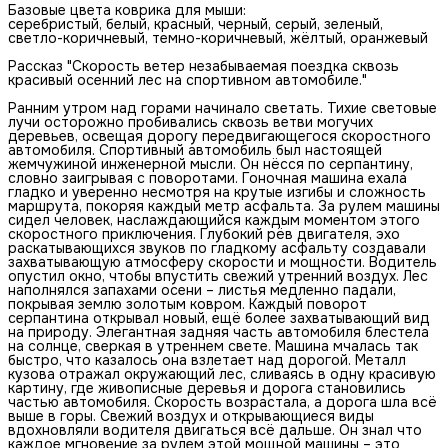
Базовые цвета коврика для мыши:
серебристый, белый, красный, черный, серый, зеленый,
светло-коричневый, темно-коричневый, жёлтый, оранжевый
Рассказ "Скорость ветер незабываемая поездка сквозь
красивый осенний лес на спортивном автомобиле."
Ранним утром над горами начинало светать. Тихие световые
лучи осторожно пробивались сквозь ветви могучих
деревьев, освещая дорогу передвигающегося скоростного
автомобиля. Спортивный автомобиль был настоящей
жемчужиной инженерной мысли. Он нёсся по серпантину,
словно заигрывая с поворотами. Гоночная машина ехала
гладко и уверенно несмотря на крутые изгибы и сложность
маршрута, покоряя каждый метр асфальта. За рулем машины
сидел человек, наслаждающийся каждым моментом этого
скоростного приключения. Глубокий рёв двигателя, эхо
раскатывающихся звуков по гладкому асфальту создавали
захватывающую атмосферу скорости и мощности. Водитель
опустил окно, чтобы впустить свежий утренний воздух. Лес
наполнялся запахами осени – листья медленно падали,
покрывая землю золотым ковром. Каждый поворот
серпантина открывал новый, ещё более захватывающий вид
на природу. Элегантная задняя часть автомобиля блестела
на солнце, сверкая в утреннем свете. Машина мчалась так
быстро, что казалось она взлетает над дорогой. Металл
кузова отражал окружающий лес, сливаясь в одну красивую
картину, где живописные деревья и дорога становились
частью автомобиля. Скорость возрастала, а дорога шла всё
выше в горы. Свежий воздух и открывающиеся виды
вдохновляли водителя двигаться всё дальше. Он знал что
каждое мгновение за рулем этой мощной машины – это