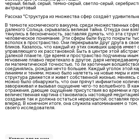
черный, белый, серый, темно-серый, светло-серый, серебрист
антрацитовый
Рассказ "Структура из множества сфер создаёт удивительн
В темноте космического вакуума, среди множественных сфе
далекого Солнца, скрывалась великая тайна. Откуда они взял
тянулись в бесконечность, заставляя думать, что эта струк
человеческое понимание. Эти сферы были будто покрыты ты
всполох в пространство. Они перекрывали друг друга в сво
бликов. Казалось, что каждый из этих оживших шаров имеет 
управляющего их расстановкой. Быть в центре этой абстрак
далекой планете, где время и пространство подчинены иным
мгновение плавно перетекало в другое, даря непередаваем
ли математической точностью, то ли хаотичным волшебством
соединялись, рождая нечто большее. Каждый уголок этой к
линиями и тенями, можно было налететь на новые миры и изм
структура движется и живет собственной жизнью, меняясь с
можно было обнаружить, что они прячут инфинитное количес
завораживал и вызывал ощущение чего-то волшебного. В ка
отражения, дающие ощущение присутствия во времени и пр
величественная картина становилась настоящей медитацией 
создания так и должна остаться нераскрытой, оставляя про
вперед. В конечном итоге, она служила напоминанием о том,
своего исследователя.
Коврик для мышки