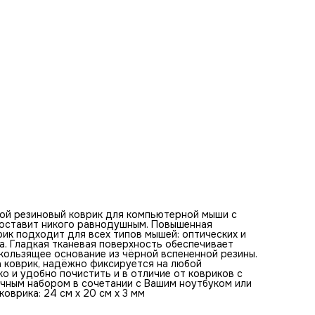
ковриков с RGB подсветкой его можно стирать. Этот ков
будет отличным набором в сочетании с Вашим ноутбуком
клавиатурой. Оптимальная толщина коврика - 3 мм. Разм
коврика: 24 см x 20 см x 3 мм
Базовые цвета коврика для мыши:
черный, белый, серый, темно-серый, светло-серый,
серебристый, графитовый, угольно-черный, дымчатый,
антрацитовый
Рассказ "Структура из множества сфер создаёт
удивительный абстрактный узор"
В темноте космического вакуума, среди множественных
сфер, каждая из которых отражала ледяной свет далеко
Солнца, скрывалась великая тайна. Откуда они взялись и
почему именно здесь, никто не знал. Они тянулись в
бесконечность, заставляя думать, что эта структура соз
кем-то или чем-то, что превосходит человеческое поним
Эти сферы были будто покрыты тысячами крохотных зерк
возвращающих светлый всполох в пространство. Они
перекрывали друг друга в своем совершенстве, создава
хитросплетение теней и бликов. Казалось, что каждый из 
оживших шаров имеет своё место в великом плане
непознанного гения, управляющего их расстановкой. Быть
ой резиновый коврик для компьютерной мыши с
центре этой абстрактной композиции было бы схоже с
е оставит никого равнодушным. Повышенная
пребыванием на далекой планете, где время и пространс
ик подходит для всех типов мышей: оптических и
подчинены иным законам. Иллюзии сменяли реальность, а
а. Гладкая тканевая поверхность обеспечивает
одно мгновение плавно перетекало в другое, даря
ользящее основание из чёрной вспененной резины.
непередаваемую атмосферу загадочности. Все вокруг
а коврик, надёжно фиксируется на любой
дышало то ли математической точностью, то ли хаотичн
ко и удобно почистить и в отличие от ковриков с
волшебством. В таких местах фантазия и реальность
ичным набором в сочетании с Вашим ноутбуком или
соединялись, рождая нечто большее. Каждый уголок это
оврика: 24 см x 20 см x 3 мм
картины хранил свою небольшую тайну. Проследив за
линиями и тенями, можно было налететь на новые миры и