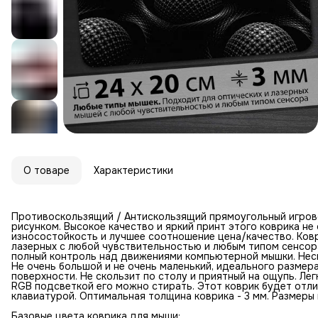
О товаре
Характеристики
Противоскользящий / Антискользящий прямоугольный игров
рисунком. Высокое качество и яркий принт этого коврика н
износостойкость и лучшее соотношение цена/качество. Ковр
лазерных с любой чувствительностью и любым типом сенсор
полный контроль над движениями компьютерной мышки. Неск
Не очень большой и не очень маленький, идеального размер
поверхности. Не скользит по столу и приятный на ощупь. Лег
RGB подсветкой его можно стирать. Этот коврик будет отл
клавиатурой. Оптимальная толщина коврика - 3 мм. Размеры к
Базовые цвета коврика для мыши: