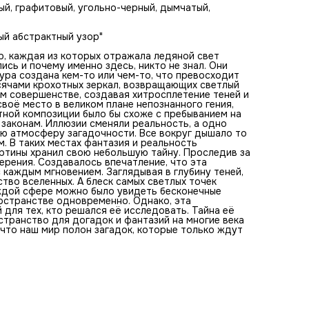
измерения. Создавалось впечатление, что эта структура
ый, графитовый, угольно-черный, дымчатый,
движется и живет собственной жизнью, меняясь с кажды
мгновением. Заглядывая в глубину теней, можно было
обнаружить, что они прячут инфинитное количество
ый абстрактный узор"
вселенных. А блеск самых светлых точек завораживал и
вызывал ощущение чего-то волшебного. В каждой сфере
р, каждая из которых отражала ледяной свет
можно было увидеть бесконечные отражения, дающие
ись и почему именно здесь, никто не знал. Они
ощущение присутствия во времени и пространстве
тура создана кем-то или чем-то, что превосходит
одновременно. Однако, эта величественная картина
сячами крохотных зеркал, возвращающих светлый
становилась настоящей медитацией для тех, кто решалс
ем совершенстве, создавая хитросплетение теней и
исследовать. Тайна её создания так и должна остаться
своё место в великом плане непознанного гения,
нераскрытой, оставляя пространство для догадок и
тной композиции было бы схоже с пребыванием на
фантазий на многие века вперед. В конечном итоге, она
 законам. Иллюзии сменяли реальность, а одно
служила напоминанием о том, что наш мир полон загадок
ую атмосферу загадочности. Все вокруг дышало то
которые только ждут своего исследователя.
. В таких местах фантазия и реальность
артины хранил свою небольшую тайну. Проследив за
ерения. Создавалось впечатление, что эта
 каждым мгновением. Заглядывая в глубину теней,
тво вселенных. А блеск самых светлых точек
ждой сфере можно было увидеть бесконечные
остранстве одновременно. Однако, эта
для тех, кто решался её исследовать. Тайна её
странство для догадок и фантазий на многие века
 что наш мир полон загадок, которые только ждут