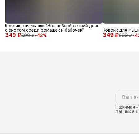
Коврик для мышки "Волшебный летний день
с енотом среди ромашек и бабочек"
Коврик для мышк
349 ₽
349 ₽
600 ₽
−
42
%
600 ₽
−
4
Нажимая «
данных в 