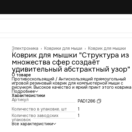
Электроника
›
Коврики для мыши
›
Коврик для мышки
Главная
›
Коврик для мышки "Структура из
множества сфер создаёт
удивительный абстрактный узор"
О товаре
Противоскользящий / Антискользящий прямоугольный
игровой резиновый коврик для компьютерной мыши с
рисунком. Высокое качество и яркий принт этого коврика
оставит никого равнодушным. Повышенная износостойко
Подробнее
и лучшее соотношение цена/качество. Коврик подходит 
Характеристики
всех типов мышей: оптических и лазерных с любой
Артикул
PAD1286
чувствительностью и любым типом сенсора. Гладкая
тканевая поверхность обеспечивает полный контроль на
Количество в упаковке, шт
1
движениями компьютерной мышки. Нескользящее основа
Количество заводских
1
из чёрной вспененной резины. Не очень большой и не оче
упаковок
маленький, идеального размера коврик, надёжно
Все характеристики
фиксируется на любой поверхности. Не скользит по столу
приятный на ощупь. Легко и удобно почистить и в отличи