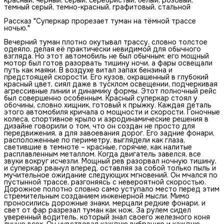
темный серый, темно-красный, графитовый, стальной
Рассказ "Суперкар прорезает туман на тёмной трассе
ночью."
Вечерний туман плотно окутывал трассу, словно толстое
одеяло, делая её практически невидимой для обычного
взгляда. Но этот автомобиль не был обычным: его мощный
мотор был готов разорвать тишину ночи, а фары освещали
путь как маяки. В воздухе витал запах бензина и
предстоящей скорости. Его кузов, окрашенный в глубокий
красный цвет, сиял даже в тусклом освещении, подчеркивая
агрессивные линии и динамику формы. Этот полночный рейс
был совершенно особенным. Красный суперкар стоял у
обочины, словно хищник, готовый к прыжку. Каждая деталь
этого автомобиля кричала о мощности и скорости. Гоночные
колеса, спортивное крыло и аэродинамические решения в
дизайне говорили о том, что он создан не просто для
передвижения, а для завоевания дорог. Его задние фонари,
расположенные по периметру, выглядели как глаза,
светившие в темноте – красные, горячие, как налитые
расплавленным металлом. Когда двигатель завелся, все
звуки вокруг исчезли. Мощный рев разорвал ночную тишину,
и суперкар рванул вперед, оставляя за собой только пыль и
мучительное ожидание следующих мгновений. Он мчался по
пустынной трассе, разгоняясь с невероятной скоростью.
Дорожное полотно словно само уступало место перед этим
стремительным созданием инженерной мысли. Мимо
проносились дорожные знаки, мерцали редкие фонари, и
свет от фар разрезал туман как нож. За рулем сидел
уверенный водитель, который знал своего железного коня
лучше всех. Он чувствовал каждую вибрацию и каждую