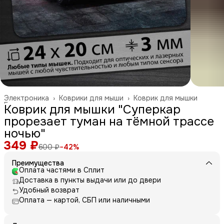
Электроника
›
Коврики для мыши
›
Коврик для мышки
Главная
›
Коврик для мышки "Суперкар
прорезает туман на тёмной трассе
ночью"
349 ₽
600 ₽
−
42
%
Преимущества
Оплата частями в Сплит
Доставка в пункты выдачи или до двери
Удобный возврат
Оплата — картой, СБП или наличными