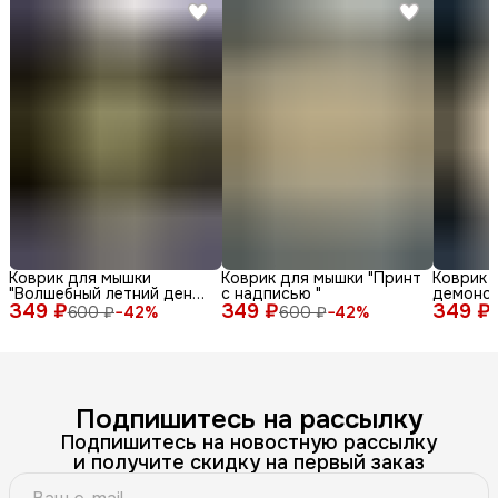
Коврик для мышки
Коврик для мышки "Принт
Коврик 
"Волшебный летний день
с надписью "
демонс
349 ₽
с енотом среди ромашек
349 ₽
349 ₽
различн
600 ₽
−
42
%
600 ₽
−
42
%
и бабочек"
лица и 
фоне"
Подпишитесь на рассылку
Подпишитесь на новостную рассылку
и получите скидку на первый заказ