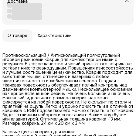
Доставка
О товаре
Характеристики
Противоскользящий / Антискользящий прямоугольный
игровой резиновый коврик для компьютерной мыши с
рисунком. Высокое качество и яркий принт этого коврика не
оставит никого равнодушным. Повышенная износостойкость
и лучшее соотношение цена/качество. Коврик подходит для
всех типов мышей: оптических и лазерных с любой
чувствительностью и любым типом сенсора. Гладкая
тканевая поверхность обеспечивает полный контроль над
движениями компьютерной мышки. Нескользящее основание
из чёрной вспененной резины. Не очень большой и не очень
маленький, идеального размера коврик, надёжно
фиксируется на любой поверхности. Не скользит по столу и
приятный на ощупь. Легко и удобно почистить и в отличие от
ковриков с RGB подсветкой его можно стирать. Этот коврик
будет отличным набором в сочетании с Вашим ноутбуком
или клавиатурой. Оптимальная толщина коврика - 3 мм.
Размеры коврика: 24 см x 20 см x 3 мм
Базовые цвета коврика для мыши:
красный, черный, серый, серебристый, белый, розовый,