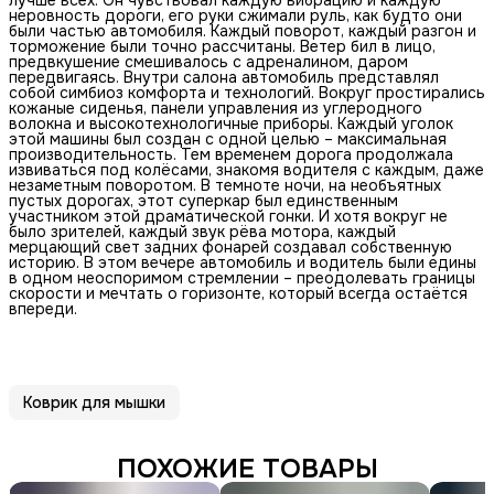
неровность дороги, его руки сжимали руль, как будто они
были частью автомобиля. Каждый поворот, каждый разгон и
торможение были точно рассчитаны. Ветер бил в лицо,
предвкушение смешивалось с адреналином, даром
передвигаясь. Внутри салона автомобиль представлял
собой симбиоз комфорта и технологий. Вокруг простирались
кожаные сиденья, панели управления из углеродного
волокна и высокотехнологичные приборы. Каждый уголок
этой машины был создан с одной целью – максимальная
производительность. Тем временем дорога продолжала
извиваться под колёсами, знакомя водителя с каждым, даже
незаметным поворотом. В темноте ночи, на необъятных
пустых дорогах, этот суперкар был единственным
участником этой драматической гонки. И хотя вокруг не
было зрителей, каждый звук рёва мотора, каждый
мерцающий свет задних фонарей создавал собственную
историю. В этом вечере автомобиль и водитель были едины
в одном неоспоримом стремлении – преодолевать границы
скорости и мечтать о горизонте, который всегда остаётся
впереди.
Коврик для мышки
ПОХОЖИЕ ТОВАРЫ