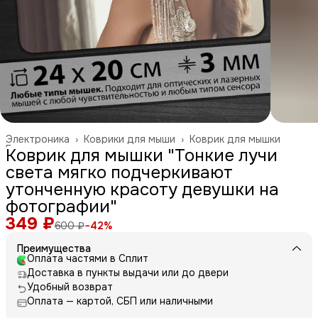
Электроника
›
Коврики для мыши
›
Коврик для мышки
Главная
›
Коврик для мышки "Тонкие лучи
света мягко подчеркивают
утонченную красоту девушки на
фотографии"
349 ₽
600 ₽
−
42
%
Преимущества
Оплата частями в Сплит
Доставка в пункты выдачи или до двери
Удобный возврат
Оплата — картой, СБП или наличными