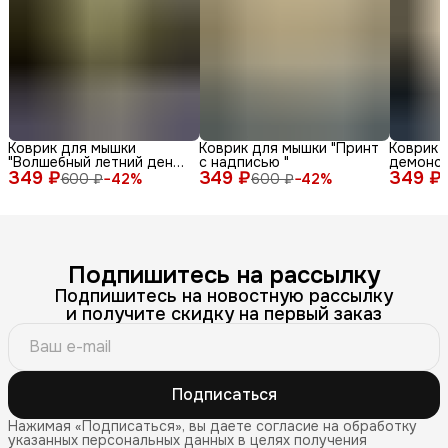
Коврик для мышки
Коврик для мышки "Принт
Коврик 
"Волшебный летний день
с надписью "
демонс
349 ₽
с енотом среди ромашек
349 ₽
349 ₽
различн
600 ₽
−
42
%
600 ₽
−
42
%
и бабочек"
лица и 
фоне"
Подпишитесь на рассылку
Подпишитесь на новостную рассылку
и получите скидку на первый заказ
Подписаться
Нажимая «Подписаться», вы даете согласие на обработку
указанных персональных данных в целях получения