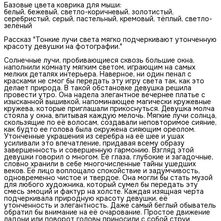
Базовые цвета коврика для мыши:
белый, бежевый, светло-коричневый, золотистый,
серебристый, серый, пастельный, кремовый, тёплый, светло-
зелёный
Рассказ "Тонкие лучи света мягко подчеркивают утонченную
красоту девушки на фотографии."
Солнечные лучи, пробивающиеся сквозь большие окна,
наполнили комнату мягким светом, играющим на самых
мелких деталях интерьера. Наверное, ни один пенал с
красками не смог бы передать эту игру света так, как это
делает природа. В такой обстановке девушка решила
провести утро. Она надела элегантное вечернее платье с
изысканной вышивкой, напоминающее магически кружевные
кружева, которые приглашали прикоснуться. Девушка молча
стояла у окна, впитывая каждую мелочь. Мягкие лучи солнца,
скользящие по её волосам, создавали неповторимое сияние,
как будто ее голова была окружена сияющим ореолом.
Утонченные украшения из серебра на её шее и ушах
усиливали это впечатление, придавая всему образу
завершенность и совершенную гармонию. Взгляд этой
девушки говорил о многом. Её глаза, глубокие и загадочные,
словно хранили в себе многочисленные тайны ушедших
веков. Её лицо воплощало спокойствие и задумчивость,
одновременно чистое и твердое. Она могли бы стать музой
для любого художника, который сумел бы передать эту
смесь эмоций и фактур на холсте. Каждая изящная черта
подчеркивала природную красоту девушки, её
утонченность и элегантность. Даже самый беглый обыватель
обратил бы внимание на её очарование. Простое движение
ладони или поворот головы приносили с собой струи