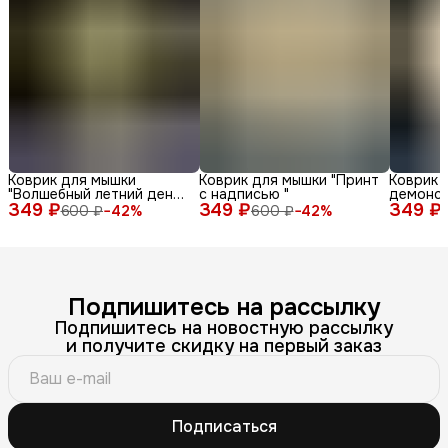
Коврик для мышки
Коврик для мышки "Принт
Коврик 
"Волшебный летний день
с надписью "
демонс
349 ₽
с енотом среди ромашек
349 ₽
349 ₽
различн
600 ₽
−
42
%
600 ₽
−
42
%
и бабочек"
лица и 
фоне"
Подпишитесь на рассылку
Подпишитесь на новостную рассылку
и получите скидку на первый заказ
Подписаться