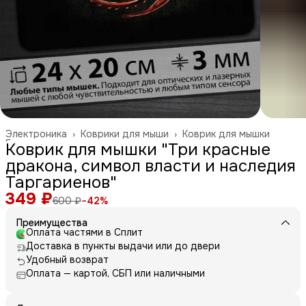
Электроника
›
Коврики для мыши
›
Коврик для мышки
Главная
›
Коврик для мышки "Три красные
дракона, символ власти и наследия
Таргариенов"
349 ₽
600 ₽
−
42
%
Преимущества
Оплата частями в Сплит
Доставка в пункты выдачи или до двери
Удобный возврат
Оплата — картой, СБП или наличными