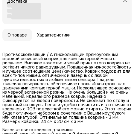
Доставка
О товаре
Характеристики
Противоскользящий / Антискользящий прямоугольный
игровой резиновый коврик для компьютерной мыши с
рисунком. Высокое качество и яркий принт этого коврика не
оставит никого равнодушным. Повышенная износостойкость
и лучшее соотношение цена/качество. Коврик подходит для
всех типов мышей: оптических и лазерных с любой
чувствительностью и любым типом сенсора. Гладкая
тканевая поверхность обеспечивает полный контроль над
движениями компьютерной мышки. Нескользящее основание
из чёрной вспененной резины. Не очень большой и не очень
маленький, идеального размера коврик, надёжно
фиксируется на любой поверхности. Не скользит по столу и
приятный на ощупь. Легко и удобно почистить и в отличие от
ковриков с RGB подсветкой его можно стирать. Этот коврик
будет отличным набором в сочетании с Вашим ноутбуком
или клавиатурой. Оптимальная толщина коврика - 3 мм.
Размеры коврика: 24 см x 20 см x 3 мм
Базовые цвета коврика для мыши:
черный, темный, красный, огненный, бронзовый, жженый,