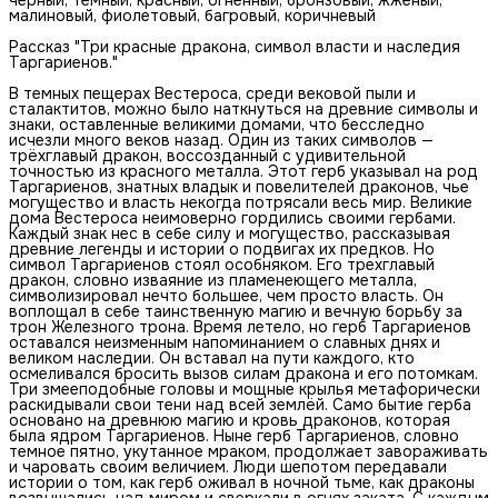
малиновый, фиолетовый, багровый, коричневый
Рассказ "Три красные дракона, символ власти и наследия
Таргариенов."
В темных пещерах Вестероса, среди вековой пыли и
сталактитов, можно было наткнуться на древние символы и
знаки, оставленные великими домами, что бесследно
исчезли много веков назад. Один из таких символов —
трёхглавый дракон, воссозданный с удивительной
точностью из красного металла. Этот герб указывал на род
Таргариенов, знатных владык и повелителей драконов, чье
могущество и власть некогда потрясали весь мир. Великие
дома Вестероса неимоверно гордились своими гербами.
Каждый знак нес в себе силу и могущество, рассказывая
древние легенды и истории о подвигах их предков. Но
символ Таргариенов стоял особняком. Его трехглавый
дракон, словно изваяние из пламенеющего металла,
символизировал нечто большее, чем просто власть. Он
воплощал в себе таинственную магию и вечную борьбу за
трон Железного трона. Время летело, но герб Таргариенов
оставался неизменным напоминанием о славных днях и
великом наследии. Он вставал на пути каждого, кто
осмеливался бросить вызов силам дракона и его потомкам.
Три змееподобные головы и мощные крылья метафорически
раскидывали свои тени над всей землёй. Само бытие герба
основано на древнюю магию и кровь драконов, которая
была ядром Таргариенов. Ныне герб Таргариенов, словно
темное пятно, укутанное мраком, продолжает завораживать
и чаровать своим величием. Люди шепотом передавали
истории о том, как герб оживал в ночной тьме, как драконы
возвышались над миром и сверкали в огнях заката. С каждым