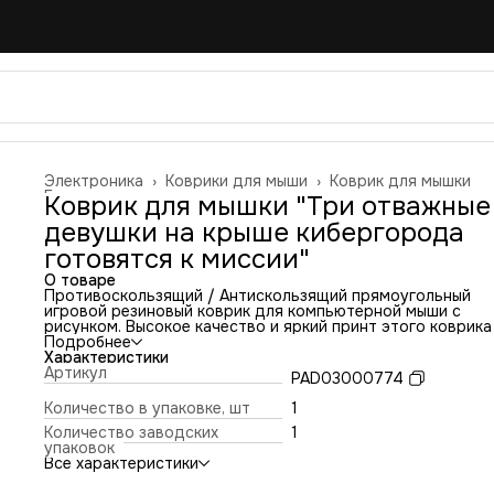
Электроника
›
Коврики для мыши
›
Коврик для мышки
Главная
›
Коврик для мышки "Три отважные
девушки на крыше кибергорода
готовятся к миссии"
О товаре
Противоскользящий / Антискользящий прямоугольный
игровой резиновый коврик для компьютерной мыши с
рисунком. Высокое качество и яркий принт этого коврика
оставит никого равнодушным. Повышенная износостойко
Подробнее
и лучшее соотношение цена/качество. Коврик подходит 
Характеристики
всех типов мышей: оптических и лазерных с любой
Артикул
PAD03000774
чувствительностью и любым типом сенсора. Гладкая
тканевая поверхность обеспечивает полный контроль на
Количество в упаковке, шт
1
движениями компьютерной мышки. Нескользящее основа
Количество заводских
1
из чёрной вспененной резины. Не очень большой и не оче
упаковок
маленький, идеального размера коврик, надёжно
Все характеристики
фиксируется на любой поверхности. Не скользит по столу
приятный на ощупь. Легко и удобно почистить и в отличи