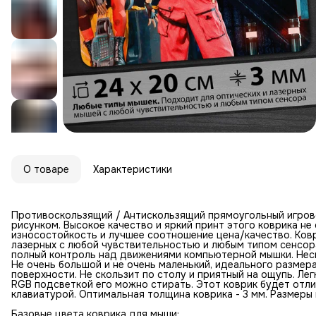
О товаре
Характеристики
Противоскользящий / Антискользящий прямоугольный игров
рисунком. Высокое качество и яркий принт этого коврика н
износостойкость и лучшее соотношение цена/качество. Ковр
лазерных с любой чувствительностью и любым типом сенсор
полный контроль над движениями компьютерной мышки. Неск
Не очень большой и не очень маленький, идеального размер
поверхности. Не скользит по столу и приятный на ощупь. Лег
RGB подсветкой его можно стирать. Этот коврик будет отл
клавиатурой. Оптимальная толщина коврика - 3 мм. Размеры к
Базовые цвета коврика для мыши: