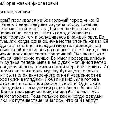
городом. В тишине ночи они впитывали музыку будущего,
овый, оранжевый, фиолетовый
словно настраивая свои действия на один и тот же ритм.
Этот момент был полон внутреннего огня и уверенности 
ятся к миссии."
своих силах. Закончив приготовления, девушки обменяли
короткими взглядами. Любая из них была готова броситьс
торый проливался на безмолвный город ниже. В
бой ради светлого будущего это требовало бесстрашия 
ь здесь. Левая девушка изучала оборудование,
холодной расчётливости. Одиноки в этом мире технолог
ё может пойти не так. Для неё не было ничего
предательств, они были вынуждены объединить свои уси
 правильно, светлая часть города исчезнет
ради общего блага. Их единство было последним барьер
 за горизонтом и вслушиваясь в каждый звук. Её
перед безысходностью. Когда тень миновала их, сигнал б
туациях, когда одна ошибка могла стоить жизни. Её
ясен. Ночь началась, и с ней началось их путешествие по
дала этого дня, и каждая минута, проведенная
опасным улицам мегаполиса. Решительные как никогда
девушка облокотилась на парапет, её мысли далеко
девушки оставили свои сомнения позади и погрузились в
енно восхищал своих товарищей. Она знала, что
серые переулки, их путешествие началось. Что они найду
виться как можно лучше. Её мысли возвращались к
впереди жизни изменится навсегда.
х судьба теперь была в её руках. Роящийся ветер
создавая иллюзию жизни среди мёртвой тишины. Их
 ночи они впитывали музыку будущего, словно
нт был полон внутреннего огня и уверенности в
ороткими взглядами. Любая из них была готова
сстрашия и холодной расчётливости. Одиноки в
объединить свои усилия ради общего блага. Их
огда тень миновала их, сигнал был ясен. Ночь
ам мегаполиса. Решительные как никогда девушки
лки, их путешествие началось. Что они найдут