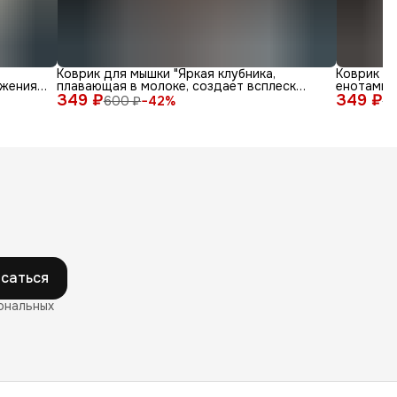
Коврик для мышки "Яркая клубника,
Коврик д
жения
плавающая в молоке, создает всплеск
енотами в
349 ₽
радости"
349 ₽
600 ₽
−
42
%
6
саться
ональных