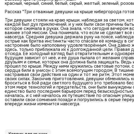
красный, черный, синий, белый, серый, желтый, зеленый, роз
Рассказ "Три отважные девушки на крыше кибергорода готов
Три девушки стояли на краю крыши, наблюдая за светом, ко
каждой был дух приключений, и у них были свои причины быт
которое сжимала в руках. Она знала, что сегодня вечером вс
важнее этой миссии. Она понимала, что если не сделает всё
навсегда. Средняя девушка держала руку на поясе, наблюдая
острые как бритва инстинкты часто спасали её команду в си
настроение было наполовину удовлетворённым. Она давно ж
здесь, только приближала их к долгожданной цели. Правая 
отсюда. Её холодный взгляд был отвратительным и одноврем
будущее зависит от неё, и её душа пылала от желания спра
друзьям и семье, которых она должна была защищать. Ведь и
прошел по крыше. Между ними кружились световые потоки, 
сердца били в унисон с этим всемогущим городом. В тишине
настраивая свои действия на один и тот же ритм. Этот моме
своих силах. Закончив приготовления, девушки обменялись к
броситься в бой ради светлого будущего это требовало бе
этом мире технологий и предательств, они были вынуждены 
единство было последним барьером перед безысходностью. К
началась, и с ней началось их путешествие по опасным улиц
оставили свои сомнения позади и погрузились в серые переу
впереди жизни изменится навсегда.
Коврик для мышки