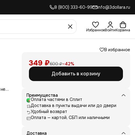
8 (800) 333-60-99
info@3dollara.ru
Избранное
Войти
Корзина
В избранное
349 ₽
600 ₽
−
42
%
Добавить в корзину
 не
сть
Преимущества
для
Оплата частями в Сплит
Доставка в пункты выдачи или до двери
д
Удобный возврат
ние
Оплата — картой, СБП или наличными
нь
 и
е от
Доставка